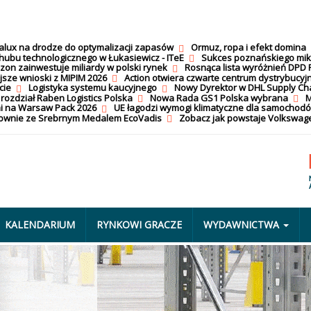
calux na drodze do optymalizacji zapasów
Ormuz, ropa i efekt domina
hubu technologicznego w Łukasiewicz - ITeE
Sukces poznańskiego mi
on zainwestuje miliardy w polski rynek
Rosnąca lista wyróżnień DPD 
jsze wnioski z MIPIM 2026
Action otwiera czwarte centrum dystrybucyj
cie
Logistyka systemu kaucyjnego
Nowy Dyrektor w DHL Supply Ch
 rozdział Raben Logistics Polska
Nowa Rada GS1 Polska wybrana
M
i na Warsaw Pack 2026
UE łagodzi wymogi klimatyczne dla samochod
nownie ze Srebrnym Medalem EcoVadis
Zobacz jak powstaje Volkswage
KALENDARIUM
RYNKOWI GRACZE
WYDAWNICTWA