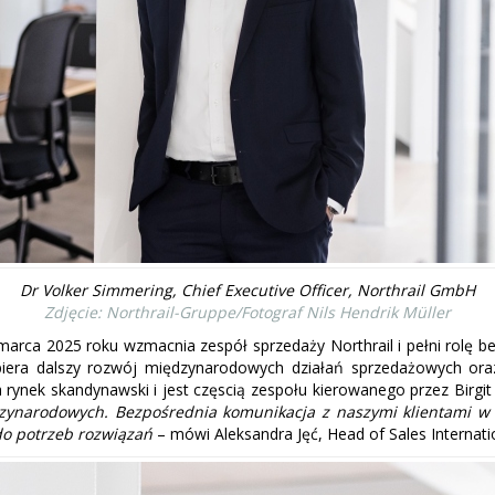
Dr Volker Simmering, Chief Executive Officer, Northrail GmbH
Zdjęcie: Northrail-Gruppe/Fotograf Nils Hendrik Müller
rca 2025 roku wzmacnia zespół sprzedaży Northrail i pełni rolę be
spiera dalszy rozwój międzynarodowych działań sprzedażowych or
 rynek skandynawski i jest częscią zespołu kierowanego przez Birgi
zynarodowych. Bezpośrednia komunikacja z naszymi klientami w 
do potrzeb rozwiązań
– mówi Aleksandra Jęć, Head of Sales Internati