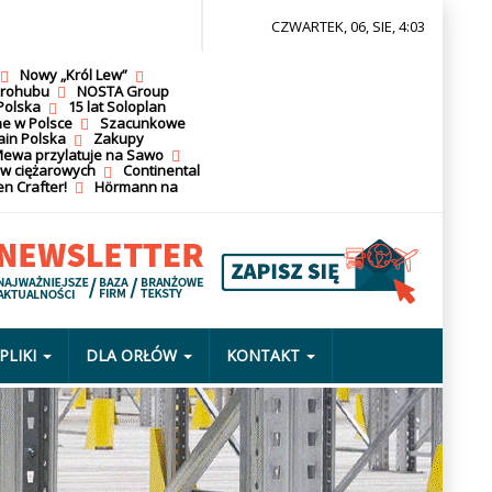
CZWARTEK, 06, SIE, 4:03
Nowy „Król Lew”
krohubu
NOSTA Group
Polska
15 lat Soloplan
ne w Polsce
Szacunkowe
ain Polska
Zakupy
ewa przylatuje na Sawo
ów ciężarowych
Continental
n Crafter!
Hörmann na
PLIKI
DLA ORŁÓW
KONTAKT