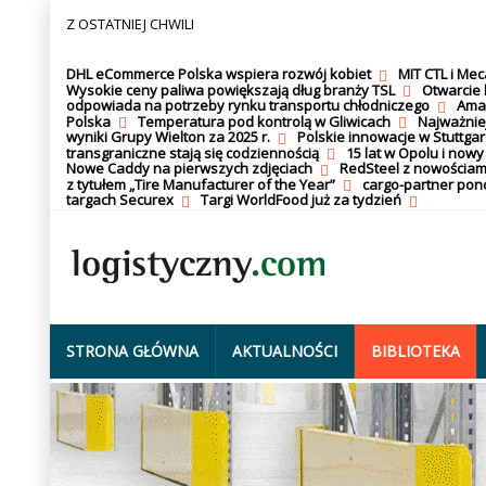
Z OSTATNIEJ CHWILI
DHL eCommerce Polska wspiera rozwój kobiet
MIT CTL i Me
Wysokie ceny paliwa powiększają dług branży TSL
Otwarcie 
odpowiada na potrzeby rynku transportu chłodniczego
Amaz
Polska
Temperatura pod kontrolą w Gliwicach
Najważnie
wyniki Grupy Wielton za 2025 r.
Polskie innowacje w Stuttgar
transgraniczne stają się codziennością
15 lat w Opolu i nowy
Nowe Caddy na pierwszych zdjęciach
RedSteel z nowościam
z tytułem „Tire Manufacturer of the Year”
cargo-partner po
targach Securex
Targi WorldFood już za tydzień
STRONA GŁÓWNA
AKTUALNOŚCI
BIBLIOTEKA