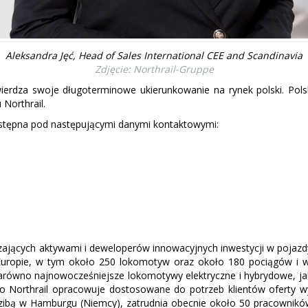
Aleksandra Jęć, Head of Sales International CEE and Scandinavia
Zdjęcie: Northrail-Gruppe
otwierdza swoje długoterminowe ukierunkowanie na rynek polski. Po
Northrail.
ostępna pod następującymi danymi kontaktowymi:
zających aktywami i deweloperów innowacyjnych inwestycji w pojazd
uropie, w tym około 250 lokomotyw oraz około 180 pociągów i wa
 zarówno najnowocześniejsze lokomotywy elektryczne i hybrydowe, j
 Northrail opracowuje dostosowane do potrzeb klientów oferty w
iedzibą w Hamburgu (Niemcy), zatrudnia obecnie około 50 pracowników