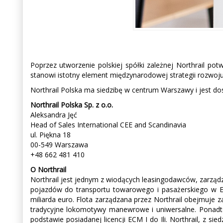
Poprzez utworzenie polskiej spółki zależnej Northrail p
stanowi istotny element międzynarodowej strategii rozwoju 
Northrail Polska ma siedzibę w centrum Warszawy i jest d
Northrail Polska Sp. z o.o.
Aleksandra Jęć
Head of Sales International CEE and Scandinavia
ul. Piękna 18
00-549 Warszawa
+48 662 481 410
O Northrail
Northrail jest jednym z wiodących leasingodawców, zarząd
pojazdów do transportu towarowego i pasażerskiego w E
miliarda euro. Flota zarządzana przez Northrail obejmuje
tradycyjne lokomotywy manewrowe i uniwersalne. Ponadto
podstawie posiadanej licencji ECM I do Ili. Northrail, z s