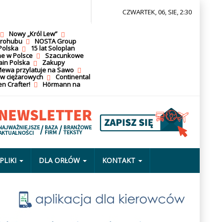
CZWARTEK, 06, SIE, 2:30
Nowy „Król Lew”
krohubu
NOSTA Group
Polska
15 lat Soloplan
ne w Polsce
Szacunkowe
ain Polska
Zakupy
ewa przylatuje na Sawo
ów ciężarowych
Continental
n Crafter!
Hörmann na
PLIKI
DLA ORŁÓW
KONTAKT