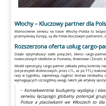
Włochy – Kluczowy partner dla Pols
Wzmocnienie serwisu na trasie Włochy–Polska to bezp
przemysłową Europy, są dla Polski kluczowym partnerem,
Rozszerzona oferta usług cargo-pa
Dzięki optymalizacji siatki połączeń, klienci cargo-par
nowoczesnych obiektów w Poznaniu, Brwinowie i Żorach, któ
Model operacyjny cargo-partner zakłada pełną kontrolę na
(od przesyłek drobnicowych, przez LTL, aż po FTL) realizo
razy w tygodniu, zapewniają ciągłość dostaw niezbędną d
wymagających szczególnej uwagi, takich jak artykuły spoży
–
Konsekwentnie budujemy wydajną i elasty
serwisu łączącego globalny potencjał gru
Polsce a placówkami we Włoszech to dla 