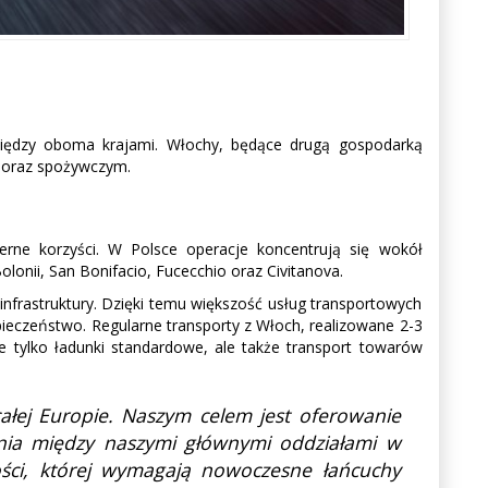
iędzy oboma krajami. Włochy, będące drugą gospodarką
m oraz spożywczym.
mierne korzyści. W Polsce operacje koncentrują się wokół
onii, San Bonifacio, Fucecchio oraz Civitanova.
nfrastruktury. Dzięki temu większość usług transportowych
pieczeństwo. Regularne transporty z Włoch, realizowane 2-3
e tylko ładunki standardowe, ale także transport towarów
ałej Europie. Naszym celem jest oferowanie
enia między naszymi głównymi oddziałami w
ści, której wymagają nowoczesne łańcuchy