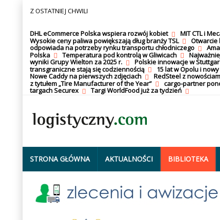
Z OSTATNIEJ CHWILI
DHL eCommerce Polska wspiera rozwój kobiet
MIT CTL i Me
Wysokie ceny paliwa powiększają dług branży TSL
Otwarcie 
odpowiada na potrzeby rynku transportu chłodniczego
Amaz
Polska
Temperatura pod kontrolą w Gliwicach
Najważnie
wyniki Grupy Wielton za 2025 r.
Polskie innowacje w Stuttgar
transgraniczne stają się codziennością
15 lat w Opolu i nowy
Nowe Caddy na pierwszych zdjęciach
RedSteel z nowościam
z tytułem „Tire Manufacturer of the Year”
cargo-partner po
targach Securex
Targi WorldFood już za tydzień
STRONA GŁÓWNA
AKTUALNOŚCI
BIBLIOTEKA