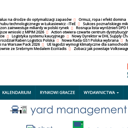
calux na drodze do optymalizacji zapasów
Ormuz, ropa i efekt domina
hubu technologicznego w Łukasiewicz - ITeE
Sukces poznańskiego mi
on zainwestuje miliardy w polski rynek
Rosnąca lista wyróżnień DPD 
jsze wnioski z MIPIM 2026
Action otwiera czwarte centrum dystrybucyj
cie
Logistyka systemu kaucyjnego
Nowy Dyrektor w DHL Supply Ch
 rozdział Raben Logistics Polska
Nowa Rada GS1 Polska wybrana
M
i na Warsaw Pack 2026
UE łagodzi wymogi klimatyczne dla samochod
nownie ze Srebrnym Medalem EcoVadis
Zobacz jak powstaje Volkswage
KALENDARIUM
RYNKOWI GRACZE
WYDAWNICTWA