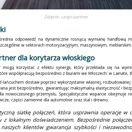
Zdjęcie: cargo-partner
ki
ośrednia odpowiedź na dynamicznie rosnącą wymianę handlową m
 szczególnie w sektorach motoryzacyjnym, maszynowym, meblarski
rtner dla korytarza włoskiego
tner mogą korzystać z efektu synergii, który przekłada się na wy
re współpracują bezpośrednio z biurami we Włoszech: w Lainate, Bol
d łańcuchem dostaw poprzez wykorzystanie własnej, rozbudowanej i
wana jest bezpośrednio, gwarantując maksymalną elastyczność i bez
la nowoczesnego przemysłu. Specjalistyczne wsparcie obejmuje ni
wcze, części zamienne dla automotive oraz stal i drewno.
czną siatkę połączeń, która usprawnia operacje w c
py z lokalnym doświadczeniem. Bezpośrednie połącz
naszych klientów gwarancja szybkości i niezawodno