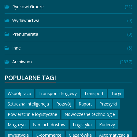
Rynkowi Gracze
(21)
Wydawnictwa
(0)
Prenumerata
(0)
Inne
(5)
Archiwum
(2537)
POPULARNE TAGI
Współpraca
Transport drogowy
Transport
Targi
Sztuczna inteligencja
Rozwój
Raport
Przesyłki
Powierzchnie logistyczne
Nowoczesne technologie
Magazyn
Łańcuch dostaw
Logistyka
Kurierzy
Inwestycja
E-commerce
Ciężarówka
Automatyzacja