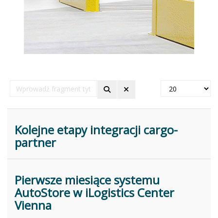
Wprowadź
Pokaż
fragment
#
tytułu
Kolejne etapy integracji cargo-
partner
Pierwsze miesiące systemu
AutoStore w iLogistics Center
Vienna