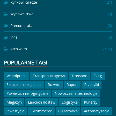
Rynkowi Gracze
(21)
Wydawnictwa
(0)
Prenumerata
(0)
Inne
(5)
Archiwum
(2537)
POPULARNE TAGI
Współpraca
Transport drogowy
Transport
Targi
Sztuczna inteligencja
Rozwój
Raport
Przesyłki
Powierzchnie logistyczne
Nowoczesne technologie
Magazyn
Łańcuch dostaw
Logistyka
Kurierzy
Inwestycja
E-commerce
Ciężarówka
Automatyzacja