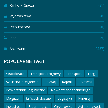
Rynkowi Gracze
(21)
Wydawnictwa
(0)
Prenumerata
(0)
Inne
(5)
Archiwum
(2537)
POPULARNE TAGI
Współpraca
Transport drogowy
Transport
Targi
Sztuczna inteligencja
Rozwój
Raport
Przesyłki
Powierzchnie logistyczne
Nowoczesne technologie
Magazyn
Łańcuch dostaw
Logistyka
Kurierzy
Inwestycja
E-commerce
Ciężarówka
Automatyzacja