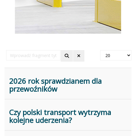
Wprowadź
Pokaż
fragment
#
tytułu
2026 rok sprawdzianem dla
przewoźników
Czy polski transport wytrzyma
kolejne uderzenia?