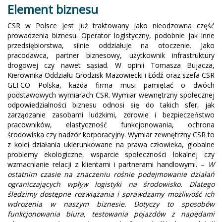
Element biznesu
CSR w Polsce jest już traktowany jako nieodzowna część
prowadzenia biznesu. Operator logistyczny, podobnie jak inne
przedsiębiorstwa, silnie oddziałuje na otoczenie. Jako
pracodawca, partner biznesowy, użytkownik infrastruktury
drogowej czy nawet sąsiad. W opinii Tomasza Bujacza,
Kierownika Oddziału Grodzisk Mazowiecki i Łódź oraz szefa CSR
GEFCO Polska, każda firma musi pamiętać o dwóch
podstawowych wymiarach CSR. Wymiar wewnętrzny społecznej
odpowiedzialności biznesu odnosi się do takich sfer, jak
zarządzanie zasobami ludzkimi, zdrowie i bezpieczeństwo
pracowników, elastyczność funkcjonowania, ochrona
środowiska czy nadzór korporacyjny. Wymiar zewnętrzny CSR to
z kolei działania ukierunkowane na prawa człowieka, globalne
problemy ekologiczne, wsparcie społeczności lokalnej czy
wzmacnianie relacji z klientami i partnerami handlowymi. –
W
ostatnim czasie na znaczeniu rośnie podejmowanie działań
ograniczających wpływ logistyki na środowisko. Dlatego
śledzimy dostępne rozwiązania i sprawdzamy możliwość ich
wdrożenia w naszym biznesie. Dotyczy to sposobów
funkcjonowania biura, testowania pojazdów z napędami