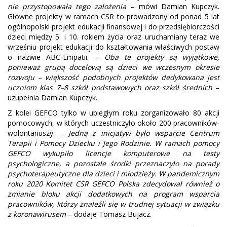
nie przystopowała tego założenia
– mówi Damian Kupczyk.
Główne projekty w ramach CSR to prowadzony od ponad 5 lat
ogólnopolski projekt edukacji finansowej i do przedsiębiorczości
dzieci między 5. i 10. rokiem życia oraz uruchamiany teraz we
wrześniu projekt edukacji do kształtowania właściwych postaw
o nazwie ABC-Empatii. –
Oba te projekty są wyjątkowe,
ponieważ grupą docelową są dzieci we wczesnym okresie
rozwoju – większość podobnych projektów dedykowana jest
uczniom klas 7–8 szkół podstawowych oraz szkół średnich
–
uzupełnia Damian Kupczyk.
Z kolei GEFCO tylko w ubiegłym roku zorganizowało 80 akcji
pomocowych, w których uczestniczyło około 200 pracowników-
wolontariuszy. –
Jedną z inicjatyw było wsparcie Centrum
Terapii i Pomocy Dziecku i Jego Rodzinie. W ramach pomocy
GEFCO wykupiło licencje komputerowe na testy
psychologiczne, a pozostałe środki przeznaczyło na porady
psychoterapeutyczne dla dzieci i młodzieży. W pandemicznym
roku 2020 Komitet CSR GEFCO Polska zdecydował również o
zmianie bloku akcji dodatkowych na program wsparcia
pracowników, którzy znaleźli się w trudnej sytuacji w związku
z koronawirusem
– dodaje Tomasz Bujacz.