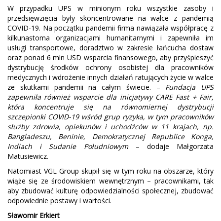
W przypadku UPS w minionym roku wszystkie zasoby i
przedsięwzięcia były skoncentrowane na walce z pandemią
COVID-19. Na początku pandemii firma nawiązała współpracę z
kilkunastoma organizacjami humanitarnymi i zapewniła im
usługi transportowe, doradztwo w zakresie łańcucha dostaw
oraz ponad 6 mln USD wsparcia finansowego, aby przyśpieszyć
dystrybucję środków ochrony osobistej dla pracowników
medycznych i wdrożenie innych działań ratujących życie w walce
ze skutkami pandemii na całym świecie. –
Fundacja UPS
zapewniła również wsparcie dla inicjatywy CARE Fast + Fair,
która koncentruje się na równomiernej dystrybucji
szczepionki COVID-19 wśród grup ryzyka, w tym pracowników
służby zdrowia, opiekunów i uchodźców w 11 krajach, np.
Bangladeszu, Beninie, Demokratycznej Republice Konga,
Indiach i Sudanie Południowym
– dodaje Małgorzata
Matusiewicz.
Natomiast VGL Group skupił się w tym roku na obszarze, który
wiąże się ze środowiskiem wewnętrznym – pracownikami, tak
aby zbudować kulturę odpowiedzialności społecznej, zbudować
odpowiednie postawy i wartości.
Sławomir Erkiert