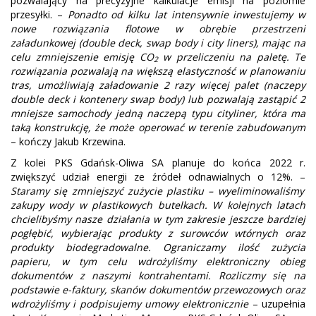
pozwalający na precyzyjne kalkulacje emisji na poziomie
przesyłki. –
Ponadto od kilku lat intensywnie inwestujemy w
nowe rozwiązania flotowe w obrębie przestrzeni
załadunkowej (double deck, swap body i city liners), mając na
celu zmniejszenie emisję CO
w przeliczeniu na paletę. Te
2
rozwiązania pozwalają na większą elastyczność w planowaniu
tras, umożliwiają załadowanie 2 razy więcej palet (naczepy
double deck i kontenery swap body) lub pozwalają zastąpić 2
mniejsze samochody jedną naczepą typu cityliner, która ma
taką konstrukcję, że może operować w terenie zabudowanym
– kończy Jakub Krzewina.
Z kolei PKS Gdańsk-Oliwa SA planuje do końca 2022 r.
zwiększyć udział energii ze źródeł odnawialnych o 12%. –
Staramy się zmniejszyć zużycie plastiku – wyeliminowaliśmy
zakupy wody w plastikowych butelkach. W kolejnych latach
chcielibyśmy nasze działania w tym zakresie jeszcze bardziej
pogłębić, wybierając produkty z surowców wtórnych oraz
produkty biodegradowalne. Ograniczamy ilość zużycia
papieru, w tym celu wdrożyliśmy elektroniczny obieg
dokumentów z naszymi kontrahentami. Rozliczmy się na
podstawie e-faktury, skanów dokumentów przewozowych oraz
wdrożyliśmy i podpisujemy umowy elektronicznie
– uzupełnia