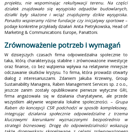
projektu, nie wspominając rekultywacji terenu. Na części
działek znajdowało się wysypisko odpadów budowlanych,
działki były skażone i wciąż znajdujemy dzikie wysypiska.
Ponadto wspieramy różne fundacje czy inicjatywy sportowe
–
podaje konkretne przykłady działań Anita Pietrykowska, Head of
Marketing & Communications Europe, Panattoni.
Zrównoważenie potrzeb i wymagań
W dzisiejszych czasach firma odpowiedzialna społecznie to
taka, którą charakteryzują stabilne i zrównoważone inwestycje
oraz finanse, co bez wątpienia wpływa na relatywnie mniejsze
odczuwanie skutków kryzysu. To firma, która prowadzi otwarty
dialog z interesariuszami. Zdaniem Jakuba Krzewiny, Group
Sustainability Managera, Raben Management Services sp. z o.o.,
jeszcze zanim zostały opublikowane pierwsze wytyczne GRI,
firma angażowała się w działania charytatywne, ale przede
wszystkim aktywnie wspierała lokalne społeczności. –
Grupa
Raben do koncepcji CSR podchodzi w sposób kompleksowy,
integrując działania społecznie odpowiedzialne z trzema
kluczowymi kierunkami wyznaczonymi bezpośrednio w
strategii biznesowej. Drogę do odpowiedzialności wskazują
także drogowskazy skorelowane z celami zrównoważonego