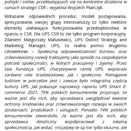
polityki i celów, przekładających się na konkretne działania w
ramach strategii CSR
– wyjaśnia Wojciech Pilarczyk.
Wdrażanie odpowiednich procedur, modeli postępowania,
sprecyzowanie swojej grupy interesariuszy to tylko niektóre
elementy ułatwiające funkcjonowania przedsiębiorstwa w
oparciu o CSR. Dla UPS CSR to nie tylko program korporacyjny.
Zdaniem Małgorzaty Matusiewicz, UPS District Strategy and
Marketing Manager, UPS, to realna pomoc drugiemu
człowiekowi. –
Społeczną odpowiedzialność biznesu oraz
zrównoważony rozwój traktujemy jako sposób na zaspokojenie
potrzeb społeczności, w których pracujemy i żyjemy. Przez
lata Fundacja UPS, charytatywne ramię UPS, wspierała
zarówno cele środowiskowe, jak i społeczne. Pomaganie
ludziom w potrzebie jest i zawsze było integralną częścią
kultury UPS. Jak pokazuje najnowszy raportu UPS Smart E-
commerce 2021, 75% polskich konsumentów przyznaje, że
ważne jest dla nich, aby sprzedawca uwzględniał kwestie
ochrony środowiska oraz zrównoważonego rozwoju w swoich
działaniach, produktach i usługach. Ponadto 74% polskich
konsumentów stwierdziło, że ważne jest dla nich, aby
sprzedawca detaliczny współpracował z lokalną
społecznością. Jak widać, inicjatywy te są nie tylko słuszne, ale