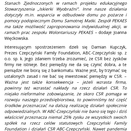
Stanach Zjednoczonych w ramach projektu edukacyjnego
Stowarzyszenia „Iskierki Wyobraźni”. Inne nasze działania
dotyczyły m.in. wsparcia w odbudowie domu po pożarze i
pomocy podopiecznym Domu Samotnej Matki. Zespół PEKAES
ma także możliwość zaproponowania indywidualnej akcji, w
ramach prac zespołu Wolontariuszy PEKAES –
dodaje Joanna
Więckowska.
Interesującym spostrzeżeniem dzieli się Damian Kupczyk,
Prezes Czepczyński Family Foundation, ABC-Czepczyński sp. z
o.o. sp. k. Jego zdaniem trzeba zrozumieć, że CSR bez zysków
firmy nie istnieje. Bez pieniędzy nie da się czynić dobra, a te
pieniądze nie biorą się z bankomatu. Ważne jest, by trzymać się
ustalonych zasad i nie bać się inwestować pieniędzy w CSR. –
Ważna jest także konsekwencja – jeżeli wzrasta firma,
powinny też wzrastać nakłady na rzecz działań CSR. To
niejako nieformalne zobowiązanie, że skoro CSR pomaga w
rozwoju naszego przedsiębiorstwa, to powinniśmy też część
środków przeznaczać na dalszą realizację działań społecznie
odpowiedzialnych. W ABC-Czepczyński nie bano się tego i dziś
właściciel przeznacza niemal 25% zysku ze wszystkich swoich
spółek na rzecz celów statutowych Czepczyński Family
Foundation i działań CSR ABC-Czepczyński. Nawet pandemia