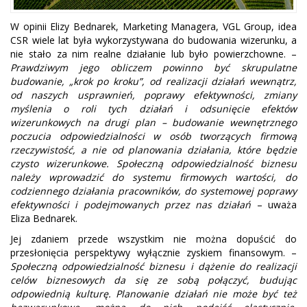
W opinii Elizy Bednarek, Marketing Managera, VGL Group, idea
CSR wiele lat była wykorzystywana do budowania wizerunku, a
nie stało za nim realne działanie lub było powierzchowne. –
Prawdziwym jego obliczem powinno być skrupulatne
budowanie, „krok po kroku”, od realizacji działań wewnątrz,
od naszych usprawnień, poprawy efektywności, zmiany
myślenia o roli tych działań i odsunięcie efektów
wizerunkowych na drugi plan – budowanie wewnętrznego
poczucia odpowiedzialności w osób tworzących firmową
rzeczywistość, a nie od planowania działania, które będzie
czysto wizerunkowe. Społeczną odpowiedzialność biznesu
należy wprowadzić do systemu firmowych wartości, do
codziennego działania pracowników, do systemowej poprawy
efektywności i podejmowanych przez nas działań
– uważa
Eliza Bednarek.
Jej zdaniem przede wszystkim nie można dopuścić do
przesłonięcia perspektywy wyłącznie zyskiem finansowym. –
Społeczną odpowiedzialność biznesu i dążenie do realizacji
celów biznesowych da się ze sobą połączyć, budując
odpowiednią kulturę. Planowanie działań nie może być też