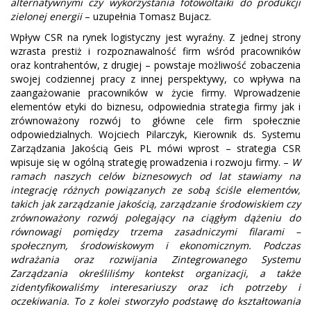
alternatywnymi czy wykorzystania fotowoltaiki do produkcji
zielonej energii
– uzupełnia Tomasz Bujacz.
Wpływ CSR na rynek logistyczny jest wyraźny. Z jednej strony
wzrasta prestiż i rozpoznawalność firm wśród pracowników
oraz kontrahentów, z drugiej – powstaje możliwość zobaczenia
swojej codziennej pracy z innej perspektywy, co wpływa na
zaangażowanie pracowników w życie firmy. Wprowadzenie
elementów etyki do biznesu, odpowiednia strategia firmy jak i
zrównoważony rozwój to główne cele firm społecznie
odpowiedzialnych. Wojciech Pilarczyk, Kierownik ds. Systemu
Zarządzania Jakością Geis PL mówi wprost – strategia CSR
wpisuje się w ogólną strategię prowadzenia i rozwoju firmy. –
W
ramach naszych celów biznesowych od lat stawiamy na
integrację różnych powiązanych ze sobą ściśle elementów,
takich jak zarządzanie jakością, zarządzanie środowiskiem czy
zrównoważony rozwój polegający na ciągłym dążeniu do
równowagi pomiędzy trzema zasadniczymi filarami –
społecznym, środowiskowym i ekonomicznym. Podczas
wdrażania oraz rozwijania Zintegrowanego Systemu
Zarządzania określiliśmy kontekst organizacji, a także
zidentyfikowaliśmy interesariuszy oraz ich potrzeby i
oczekiwania. To z kolei stworzyło podstawę do kształtowania