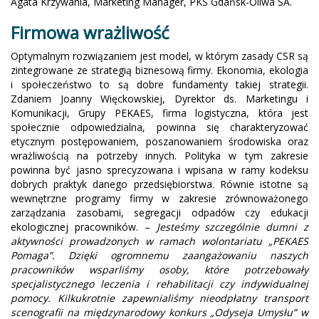
Agata Krzywania, Marketing Manager, PKS Gdańsk-Oliwa SA.
Firmowa wrażliwość
Optymalnym rozwiązaniem jest model, w którym zasady CSR są
zintegrowane ze strategią biznesową firmy. Ekonomia, ekologia
i społeczeństwo to są dobre fundamenty takiej strategii.
Zdaniem Joanny Więckowskiej, Dyrektor ds. Marketingu i
Komunikacji, Grupy PEKAES, firma logistyczna, która jest
społecznie odpowiedzialna, powinna się charakteryzować
etycznym postępowaniem, poszanowaniem środowiska oraz
wrażliwością na potrzeby innych. Polityka w tym zakresie
powinna być jasno sprecyzowana i wpisana w ramy kodeksu
dobrych praktyk danego przedsiębiorstwa. Równie istotne są
wewnętrzne programy firmy w zakresie zrównoważonego
zarządzania zasobami, segregacji odpadów czy edukacji
ekologicznej pracowników. –
Jesteśmy szczególnie dumni z
aktywności prowadzonych w ramach wolontariatu „PEKAES
Pomaga”. Dzięki ogromnemu zaangażowaniu naszych
pracowników wsparliśmy osoby, które potrzebowały
specjalistycznego leczenia i rehabilitacji czy indywidualnej
pomocy. Kilkukrotnie zapewnialiśmy nieodpłatny transport
scenografii na międzynarodowy konkurs „Odyseja Umysłu” w