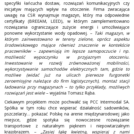
specyfiki łańcucha dostaw, rozwiązań komunikacyjnych czy
inicjatyw mających wpływ na otoczenie. Firma zwracająca
uwagę na CSR wynajmuje magazyn, który ma odpowiednie
certyfikaty (BREEAM, LEED), w którym zaimplementowano
rozwiązania ograniczające zużycie energii i umożliwiające
ponowne wykorzystanie wody opadowej. –
Taki magazyn, w
którym zainwestowano w tereny zielone, oprócz aspektu
środowiskowego mające również znaczenie w kontekście
pracowników – zapewniają im lepsze samopoczucie i np.
możliwość wypoczynku w przyjaznym otoczeniu.
Inwestowanie w rozwój zrównoważonej mobilności,
wykorzystywanie samochodów elektrycznych tam, gdzie to
możliwe (widać już na ulicach pierwsze furgonetki
zeroemisyjne należące do firm logistycznych), montaż stacji
ładowania przy magazynach – to tylko przykłady, możliwych
rozwiązań jest wiele
– wyjaśnia Tomasz Rąba.
Ciekawym projektem może pochwalić się PCC Intermodal SA.
Spółka w tym roku chce wspierać działalność sadowników,
pszczelarzy… pokazać Polskę na arenie międzynarodowej jako
miejsce, gdzie spotyka się nowoczesne rozwiązanie
transportowe z naturalnym pięknem i niepowtarzalnym
krajobrazem. –
„Zasiej łąkę kwietną, wspieraj z nami