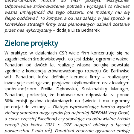
bezwarunkowe, można do nich podejść elastycznie.
Odpowiednie zrównoważenie potrzeb i wymagań to również
ważna umiejętność dla tego obszaru, nie możemy mu się
ślepo poddawać. To kompas, a od nas zależy, w jaki sposób w
kontekście strategii firmy oraz planowanych działań zostanie
przez nas wykorzystany
– dodaje Eliza Bednarek.
Zielone projekty
W praktyce w działaniach CSR wiele firm koncentruje się na
zagadnieniach środowiskowych, co jest dzisiaj ogromnie ważne.
Panattoni od dwóch lat realizuje własną politykę powstałą
zgodnie z koncepcją zrównoważonego rozwoju Go Earthwise
with Panattoni, która definiuje kierunek firmy – realizującej
inwestycje ekologiczne, przyjazne użytkownikom oraz lokalnym
społecznościom. Emilia Dębowska, Sustainability Manager,
Panattoni, podkreśla, że budownictwo odpowiada za ponad
30% emisji gazów cieplarnianych na świecie i ma ogromny
potencjał do zmiany. –
Dlatego wprowadzając bardzo wysoki
zielony standard magazynów (co najmniej BREEAM Very Good,
a coraz częściej Excellent) czy stawiając na odnawialne źródła
energii (do końca 2021 r. OZE napędzi obiekty o łącznej
2
powierzchni 3 mln m
), Panattoni znacznie ogranicza emisję