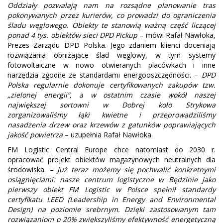
Oddziały pozwalają nam na rozsądne planowanie tras
pokonywanych przez kurierów, co prowadzi do ograniczenia
śladu węglowego. Obiekty te stanowią ważną część liczącej
ponad 4 tys. obiektów sieci DPD Pickup
– mówi Rafał Nawłoka,
Prezes Zarządu DPD Polska. Jego zdaniem klienci doceniają
rozwiązania obniżające ślad węglowy, w tym systemy
fotowoltaiczne w nowo otwieranych placówkach i inne
narzędzia zgodne ze standardami energooszczędności. –
DPD
Polska regularnie dokonuje certyfikowanych zakupów tzw.
„zielonej energii”, a w ostatnim czasie wokół naszej
największej sortowni w Dobrej koło Strykowa
zorganizowaliśmy łąki kwietne i przeprowadziliśmy
nasadzenia drzew oraz krzewów z gatunków poprawiających
jakość powietrza
– uzupełnia Rafał Nawłoka.
FM Logistic Central Europe chce natomiast do 2030 r.
opracować projekt obiektów magazynowych neutralnych dla
środowiska. –
Już teraz możemy się pochwalić konkretnymi
osiągnięciami: nasze centrum logistyczne w Będzinie jako
pierwszy obiekt FM Logistic w Polsce spełnił standardy
certyfikatu LEED (Leadership in Energy and Environmental
Design) na poziomie srebrnym. Dzięki zastosowanym tam
rozwiązaniom o 20% zwiększyliśmy efektywność energetyczną