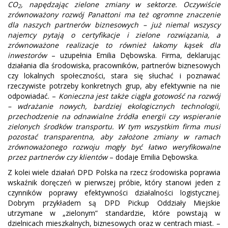
CO
, napędzając zielone zmiany w sektorze. Oczywiście
2
zrównoważony rozwój Panattoni ma też ogromne znaczenie
dla naszych partnerów biznesowych – już niemal wszyscy
najemcy pytają o certyfikacje i zielone rozwiązania, a
zrównoważone realizacje to również łakomy kąsek dla
inwestorów
– uzupełnia Emilia Dębowska. Firma, deklarując
działania dla środowiska, pracowników, partnerów biznesowych
czy lokalnych społeczności, stara się słuchać i poznawać
rzeczywiste potrzeby konkretnych grup, aby efektywnie na nie
odpowiadać. –
Konieczna jest także ciągła gotowość na rozwój
– wdrażanie nowych, bardziej ekologicznych technologii,
przechodzenie na odnawialne źródła energii czy wspieranie
zielonych środków transportu. W tym wszystkim firma musi
pozostać transparentna, aby założone zmiany w ramach
zrównoważonego rozwoju mogły być łatwo weryfikowalne
przez partnerów czy klientów
– dodaje Emilia Dębowska.
Z kolei wiele działań DPD Polska na rzecz środowiska poprawia
wskaźnik doręczeń w pierwszej próbie, który stanowi jeden z
czynników poprawy efektywności działalności logistycznej.
Dobrym przykładem są DPD Pickup Oddziały Miejskie
utrzymane w „zielonym” standardzie, które powstają w
dzielnicach mieszkalnych, biznesowych oraz w centrach miast. –