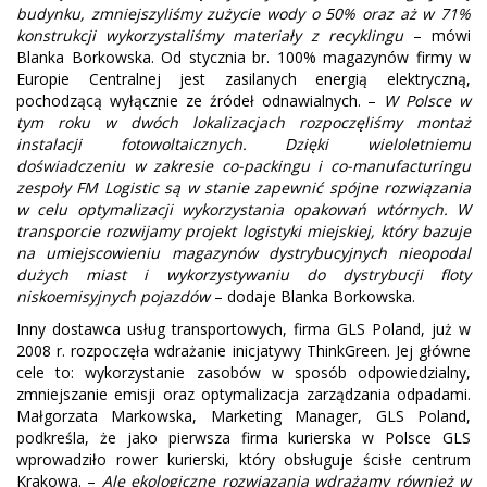
budynku, zmniejszyliśmy zużycie wody o 50% oraz aż w 71%
konstrukcji wykorzystaliśmy materiały z recyklingu
– mówi
Blanka Borkowska. Od stycznia br. 100% magazynów firmy w
Europie Centralnej jest zasilanych energią elektryczną,
pochodzącą wyłącznie ze źródeł odnawialnych. –
W Polsce w
tym roku w dwóch lokalizacjach rozpoczęliśmy montaż
instalacji fotowoltaicznych. Dzięki wieloletniemu
doświadczeniu w zakresie co-packingu i co-manufacturingu
zespoły FM Logistic są w stanie zapewnić spójne rozwiązania
w celu optymalizacji wykorzystania opakowań wtórnych. W
transporcie rozwijamy projekt logistyki miejskiej, który bazuje
na umiejscowieniu magazynów dystrybucyjnych nieopodal
dużych miast i wykorzystywaniu do dystrybucji floty
niskoemisyjnych pojazdów
– dodaje Blanka Borkowska.
Inny dostawca usług transportowych, firma GLS Poland, już w
2008 r. rozpoczęła wdrażanie inicjatywy ThinkGreen. Jej główne
cele to: wykorzystanie zasobów w sposób odpowiedzialny,
zmniejszanie emisji oraz optymalizacja zarządzania odpadami.
Małgorzata Markowska, Marketing Manager, GLS Poland,
podkreśla, że jako pierwsza firma kurierska w Polsce GLS
wprowadziło rower kurierski, który obsługuje ścisłe centrum
Krakowa. –
Ale ekologiczne rozwiązania wdrażamy również w