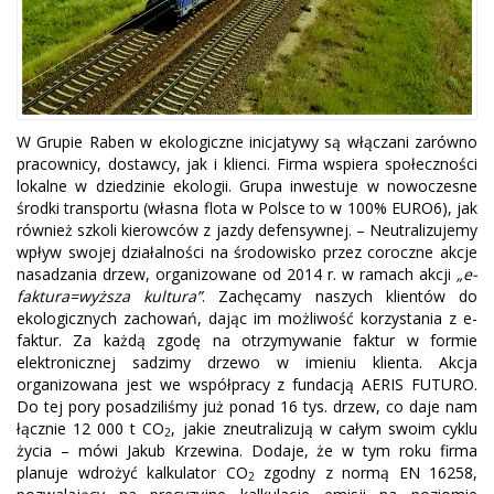
W Grupie Raben w ekologiczne inicjatywy są włączani zarówno
pracownicy, dostawcy, jak i klienci. Firma wspiera społeczności
lokalne w dziedzinie ekologii. Grupa inwestuje w nowoczesne
środki transportu (własna flota w Polsce to w 100% EURO6), jak
również szkoli kierowców z jazdy defensywnej. – Neutralizujemy
wpływ swojej działalności na środowisko przez coroczne akcje
nasadzania drzew, organizowane od 2014 r. w ramach akcji
„e-
faktura=wyższa kultura”
. Zachęcamy naszych klientów do
ekologicznych zachowań, dając im możliwość korzystania z e-
faktur. Za każdą zgodę na otrzymywanie faktur w formie
elektronicznej sadzimy drzewo w imieniu klienta. Akcja
organizowana jest we współpracy z fundacją AERIS FUTURO.
Do tej pory posadziliśmy już ponad 16 tys. drzew, co daje nam
łącznie 12 000 t CO
, jakie zneutralizują w całym swoim cyklu
2
życia – mówi Jakub Krzewina. Dodaje, że w tym roku firma
planuje wdrożyć kalkulator CO
zgodny z normą EN 16258,
2