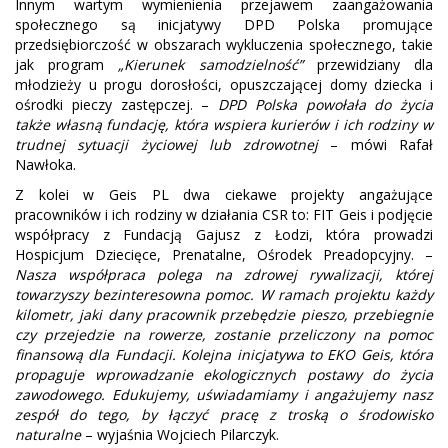
Innym wartym wymienienia przejawem zaangażowania
społecznego są inicjatywy DPD Polska promujące
przedsiębiorczość w obszarach wykluczenia społecznego, takie
jak program
„Kierunek samodzielność”
przewidziany dla
młodzieży u progu dorosłości, opuszczającej domy dziecka i
ośrodki pieczy zastępczej. –
DPD Polska powołała do życia
także własną fundację, która wspiera kurierów i ich rodziny w
trudnej sytuacji życiowej lub zdrowotnej
– mówi Rafał
Nawłoka.
Z kolei w Geis PL dwa ciekawe projekty angażujące
pracowników i ich rodziny w działania CSR to: FIT Geis i podjęcie
współpracy z Fundacją Gajusz z Łodzi, która prowadzi
Hospicjum Dziecięce, Prenatalne, Ośrodek Preadopcyjny. –
Nasza współpraca polega na zdrowej rywalizacji, której
towarzyszy bezinteresowna pomoc. W ramach projektu każdy
kilometr, jaki dany pracownik przebędzie pieszo, przebiegnie
czy przejedzie na rowerze, zostanie przeliczony na pomoc
finansową dla Fundacji. Kolejna inicjatywa to EKO Geis, która
propaguje wprowadzanie ekologicznych postawy do życia
zawodowego. Edukujemy, uświadamiamy i angażujemy nasz
zespół do tego, by łączyć pracę z troską o środowisko
naturalne
– wyjaśnia Wojciech Pilarczyk.