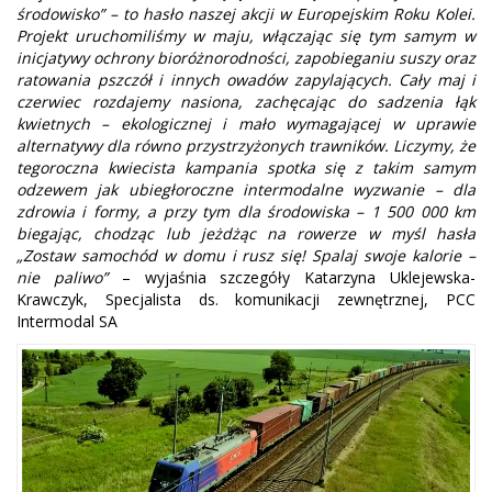
środowisko” – to hasło naszej akcji w Europejskim Roku Kolei.
Projekt uruchomiliśmy w maju, włączając się tym samym w
inicjatywy ochrony bioróżnorodności, zapobieganiu suszy oraz
ratowania pszczół i innych owadów zapylających. Cały maj i
czerwiec rozdajemy nasiona, zachęcając do sadzenia łąk
kwietnych – ekologicznej i mało wymagającej w uprawie
alternatywy dla równo przystrzyżonych trawników. Liczymy, że
tegoroczna kwiecista kampania spotka się z takim samym
odzewem jak ubiegłoroczne intermodalne wyzwanie – dla
zdrowia i formy, a przy tym dla środowiska – 1 500 000 km
biegając, chodząc lub jeżdżąc na rowerze w myśl hasła
„Zostaw samochód w domu i rusz się! Spalaj swoje kalorie –
nie paliwo”
– wyjaśnia szczegóły Katarzyna Uklejewska-
Krawczyk, Specjalista ds. komunikacji zewnętrznej, PCC
Intermodal SA