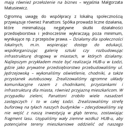
mają również przełożenie na biznes
– wyjaśnia Małgorzata
Matusiewicz.
Ogromną uwagę do współpracy z lokalną społecznością
przywiązuje również Panattoni. Spółka prowadzi liczne działania,
które minimalizują negatywne skutki działalności
przedsiębiorstwa i jednocześnie wykraczają poza minimum,
wynikające np. z przepisów prawa. –
Działamy dla społeczności
lokalnych, m.in. wspierając dostęp do edukacji,
współorganizując galerię sztuki czy rozbudowując
infrastrukturę drogową w miastach, w których działamy.
Najlepszym przykładem może być realizacja HUB-u w Łodzi,
gdzie jako prywatne przedsiębiorstwo przebudowaliśmy ul.
Jędrzejowską – wykonaliśmy oświetlenie, chodniki, a także
przystanek autobusowy. Zrealizowaliśmy ogromne układy
komunikacyjne razem z chodnikami, przystankami i
infrastrukturą dla miasta, również przyjazną mieszkańcom. W
przypadku zieleni, Panattoni zrobiło wiele nasadzeń
zastępczych i to w całej Łodzi. Zrealizowaliśmy strefę
buforową na tyłach naszych budynków – zdecydowaliśmy się
nie wejść z naszą inwestycją w głąb terenu, zostawiając
fragment lasu. Usypaliśmy wały ziemne wzdłuż HUB-u, aby
potencjalne tereny mieszkaniowe oddzielić od naszego