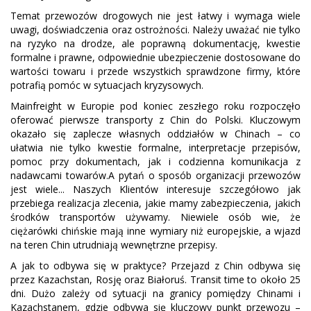
Temat przewozów drogowych nie jest łatwy i wymaga wiele
uwagi, doświadczenia oraz ostrożności. Należy uważać nie tylko
na ryzyko na drodze, ale poprawną dokumentację, kwestie
formalne i prawne, odpowiednie ubezpieczenie dostosowane do
wartości towaru i przede wszystkich sprawdzone firmy, które
potrafią pomóc w sytuacjach kryzysowych.
Mainfreight w Europie pod koniec zeszłego roku rozpoczęło
oferować pierwsze transporty z Chin do Polski. Kluczowym
okazało się zaplecze własnych oddziałów w Chinach – co
ułatwia nie tylko kwestie formalne, interpretacje przepisów,
pomoc przy dokumentach, jak i codzienna komunikacja z
nadawcami towarów.A pytań o sposób organizacji przewozów
jest wiele... Naszych Klientów interesuje szczegółowo jak
przebiega realizacja zlecenia, jakie mamy zabezpieczenia, jakich
środków transportów używamy. Niewiele osób wie, że
ciężarówki chińskie mają inne wymiary niż europejskie, a wjazd
na teren Chin utrudniają wewnętrzne przepisy.
A jak to odbywa się w praktyce? Przejazd z Chin odbywa się
przez Kazachstan, Rosję oraz Białoruś. Transit time to około 25
dni. Dużo zależy od sytuacji na granicy pomiędzy Chinami i
Kazachstanem, gdzie odbywa się kluczowy punkt przewozu –