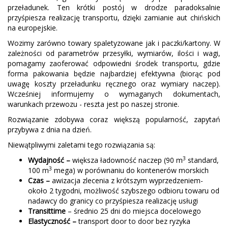
przeładunek. Ten krótki postój w drodze paradoksalnie
przyśpiesza realizację transportu, dzięki zamianie aut chińskich
na europejskie.
Wozimy zarówno towary spaletyzowane jak i paczki/kartony. W
zależności od parametrów przesyłki, wymiarów, ilości i wagi,
pomagamy zaoferować odpowiedni środek transportu, gdzie
forma pakowania będzie najbardziej efektywna (biorąc pod
uwagę koszty przeładunku ręcznego oraz wymiary naczep).
Wcześniej informujemy o wymaganych dokumentach,
warunkach przewozu - reszta jest po naszej stronie.
Rozwiązanie zdobywa coraz większą popularność, zapytań
przybywa z dnia na dzień.
Niewątpliwymi zaletami tego rozwiązania są:
3
Wydajność –
większa ładowność naczep (90 m
standard,
3
100 m
mega) w porównaniu do kontenerów morskich
Czas
–
awizacja zlecenia z krótszym wyprzedzeniem-
około 2 tygodni, możliwość szybszego odbioru towaru od
nadawcy do granicy co przyśpiesza realizację usługi
Transit
time
–
średnio 25 dni do miejsca docelowego
Elastyczność –
transport door to door bez ryzyka