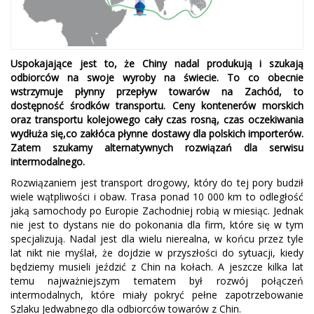
Uspokajające jest to, że Chiny nadal produkują i szukają
odbiorców na swoje wyroby na świecie. To co obecnie
wstrzymuje płynny przepływ towarów na Zachód, to
dostępność środków transportu. Ceny kontenerów morskich
oraz transportu kolejowego cały czas rosną, czas oczekiwania
wydłuża się,co zakłóca płynne dostawy dla polskich importerów.
Zatem szukamy alternatywnych rozwiązań dla serwisu
intermodalnego.
Rozwiązaniem jest transport drogowy, który do tej pory budził
wiele wątpliwości i obaw. Trasa ponad 10 000 km to odległość
jaką samochody po Europie Zachodniej robią w miesiąc. Jednak
nie jest to dystans nie do pokonania dla firm, które się w tym
specjalizują. Nadal jest dla wielu nierealna, w końcu przez tyle
lat nikt nie myślał, że dojdzie w przyszłości do sytuacji, kiedy
będziemy musieli jeździć z Chin na kołach. A jeszcze kilka lat
temu najważniejszym tematem był rozwój połączeń
intermodalnych, które miały pokryć pełne zapotrzebowanie
Szlaku Jedwabnego dla odbiorców towarów z Chin.