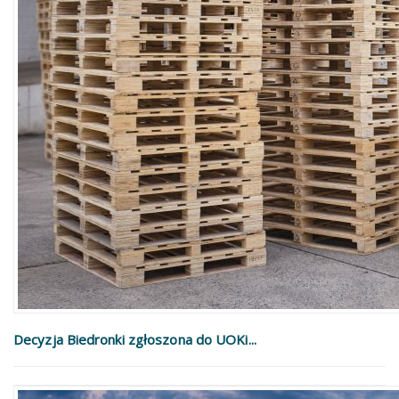
Decyzja Biedronki zgłoszona do UOKi...