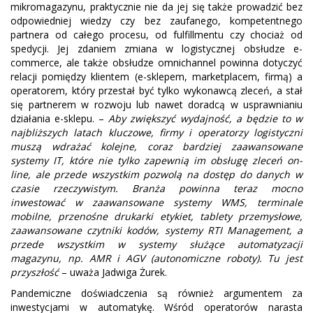
mikromagazynu, praktycznie nie da jej się także prowadzić bez
odpowiedniej wiedzy czy bez zaufanego, kompetentnego
partnera od całego procesu, od fulfillmentu czy chociaż od
spedycji. Jej zdaniem zmiana w logistycznej obsłudze e-
commerce, ale także obsłudze omnichannel powinna dotyczyć
relacji pomiędzy klientem (e-sklepem, marketplacem, firmą) a
operatorem, który przestał być tylko wykonawcą zleceń, a stał
się partnerem w rozwoju lub nawet doradcą w usprawnianiu
działania e-sklepu. –
Aby zwiększyć wydajność, a będzie to w
najbliższych latach kluczowe, firmy i operatorzy logistyczni
muszą wdrażać kolejne, coraz bardziej zaawansowane
systemy IT, które nie tylko zapewnią im obsługę zleceń on-
line, ale przede wszystkim pozwolą na dostęp do danych w
czasie rzeczywistym. Branża powinna teraz mocno
inwestować w zaawansowane systemy WMS, terminale
mobilne, przenośne drukarki etykiet, tablety przemysłowe,
zaawansowane czytniki kodów, systemy RTI Management, a
przede wszystkim w systemy służące automatyzacji
magazynu, np. AMR i AGV (autonomiczne roboty). Tu jest
przyszłość
– uważa Jadwiga Żurek.
Pandemiczne doświadczenia są również argumentem za
inwestycjami w automatykę. Wśród operatorów narasta