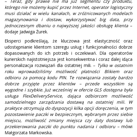
–
Teraz, gdy prawie nie ma już segmentu czy produktu,
którego nie możemy kupić przez Internet, operator logistyczny
musi działać w wielu kanałach, w zróżnicowanych modelach
magazynowania i dostaw, wykorzystywać big data, przy
jednoczesnym dbaniu o najwyższej jakości obsługę klienta
–
dodaje Jadwiga Żurek.
Eksperci podkreślają, że kluczowa jest elastyczność oraz
udostępnianie klientom szeregu usług i funkcjonalności dobrze
dopasowanych do ich potrzeb i oczekiwań. Dla operatorów
kurierskich najistotniejsza jest konsekwentna i coraz dalej idąca
personalizacja rozwiązań dla ostatniej mili. –
Tylko w ostatnim
roku wprowadziliśmy możliwość płatności Blikiem oraz
odbioru za pomocą kodu PIN. Te rozwiązania zostały bardzo
dobrze przyjęte przez klientów – przede wszystkim są
wygodne i szybkie. Już wcześniej w ofercie GLS dostępna była
usługa FlexDeliveryService, dająca odbiorcom możliwość
samodzielnego zarządzania dostawą na ostatniej mili. W
praktyce otrzymują do dyspozycji kilka opcji doręczenia, w tym
pozostawienie paczki w bezpiecznym, wybranym przez siebie
miejscu, możliwość zmiany miejsca czy daty dostawy lub
przekierowania paczki do punktu nadania i odbioru –
mówi
Małgorzata Markowska.