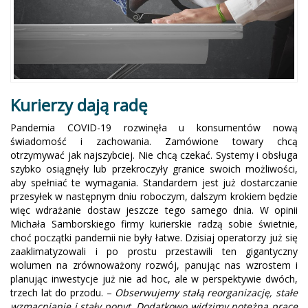
Kurierzy dają radę
Pandemia COVID-19 rozwinęła u konsumentów nową
świadomość i zachowania. Zamówione towary chcą
otrzymywać jak najszybciej. Nie chcą czekać. Systemy i obsługa
szybko osiągnęły lub przekroczyły granice swoich możliwości,
aby spełniać te wymagania. Standardem jest już dostarczanie
przesyłek w następnym dniu roboczym, dalszym krokiem będzie
więc wdrażanie dostaw jeszcze tego samego dnia. W opinii
Michała Samborskiego firmy kurierskie radzą sobie świetnie,
choć początki pandemii nie były łatwe. Dzisiaj operatorzy już się
zaaklimatyzowali i po prostu przestawili ten gigantyczny
wolumen na zrównoważony rozwój, panując nas wzrostem i
planując inwestycje już nie ad hoc, ale w perspektywie dwóch,
trzech lat do przodu. –
Obserwujemy stałą reorganizację, stałe
wzmacnianie i stały popyt. Dodatkowo widzimy potężną pracę