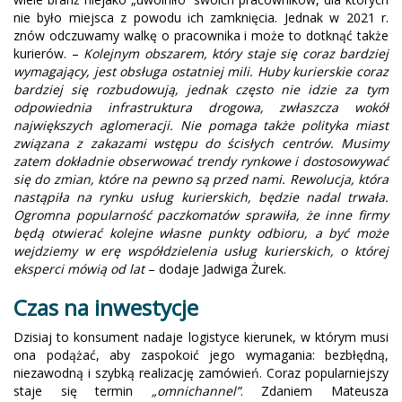
nie było miejsca z powodu ich zamknięcia. Jednak w 2021 r.
znów odczuwamy walkę o pracownika i może to dotknąć także
kurierów. –
Kolejnym obszarem, który staje się coraz bardziej
wymagający, jest obsługa ostatniej mili. Huby kurierskie coraz
bardziej się rozbudowują, jednak często nie idzie za tym
odpowiednia infrastruktura drogowa, zwłaszcza wokół
największych aglomeracji. Nie pomaga także polityka miast
związana z zakazami wstępu do ścisłych centrów. Musimy
zatem dokładnie obserwować trendy rynkowe i dostosowywać
się do zmian, które na pewno są przed nami. Rewolucja, która
nastąpiła na rynku usług kurierskich, będzie nadal trwała.
Ogromna popularność paczkomatów sprawiła, że inne firmy
będą otwierać kolejne własne punkty odbioru, a być może
wejdziemy w erę współdzielenia usług kurierskich, o której
eksperci mówią od lat
– dodaje Jadwiga Żurek.
Czas na inwestycje
Dzisiaj to konsument nadaje logistyce kierunek, w którym musi
ona podążać, aby zaspokoić jego wymagania: bezbłędną,
niezawodną i szybką realizację zamówień. Coraz popularniejszy
staje się termin
„omnichannel”
. Zdaniem Mateusza