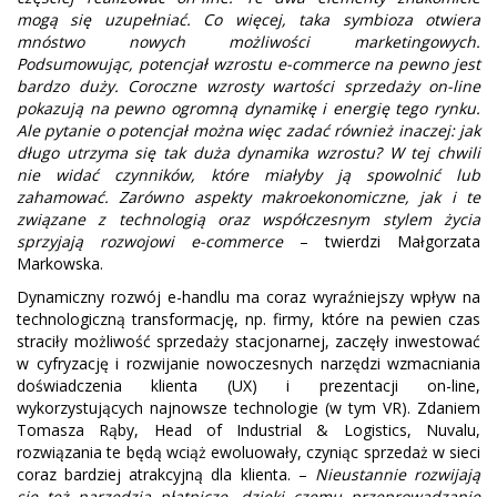
mogą się uzupełniać. Co więcej, taka symbioza otwiera
mnóstwo nowych możliwości marketingowych.
Podsumowując, potencjał wzrostu e-commerce na pewno jest
bardzo duży. Coroczne wzrosty wartości sprzedaży on-line
pokazują na pewno ogromną dynamikę i energię tego rynku.
Ale pytanie o potencjał można więc zadać również inaczej: jak
długo utrzyma się tak duża dynamika wzrostu? W tej chwili
nie widać czynników, które miałyby ją spowolnić lub
zahamować. Zarówno aspekty makroekonomiczne, jak i te
związane z technologią oraz współczesnym stylem życia
sprzyjają rozwojowi e-commerce
– twierdzi Małgorzata
Markowska.
Dynamiczny rozwój e-handlu ma coraz wyraźniejszy wpływ na
technologiczną transformację, np. firmy, które na pewien czas
straciły możliwość sprzedaży stacjonarnej, zaczęły inwestować
w cyfryzację i rozwijanie nowoczesnych narzędzi wzmacniania
doświadczenia klienta (UX) i prezentacji on-line,
wykorzystujących najnowsze technologie (w tym VR). Zdaniem
Tomasza Rąby, Head of Industrial & Logistics, Nuvalu,
rozwiązania te będą wciąż ewoluowały, czyniąc sprzedaż w sieci
coraz bardziej atrakcyjną dla klienta. –
Nieustannie rozwijają
się też narzędzia płatnicze, dzięki czemu przeprowadzanie