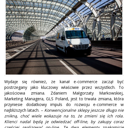
Wydaje się również, że kanał e-commerce zaczął być
postrzegany jako kluczowy właściwie przez wszystkich. To
jakościowa zmiana. Zdaniem Małgorzaty Markowskiej,
Marketing Managera, GLS Poland, jest to trwała zmiana, która
przyniesie dodatkowy impuls do rozwoju e-commerce w
najbliższych latach. –
Konwencjonalne sklepy jeszcze długo nie
znikną, choć wiele wskazuje na to, że zmieni się ich rola.
Klienci nadal będą je odwiedzać off-line, by zakupy coraz
częściej realizować on-line. Te dwa elementy znakomicie