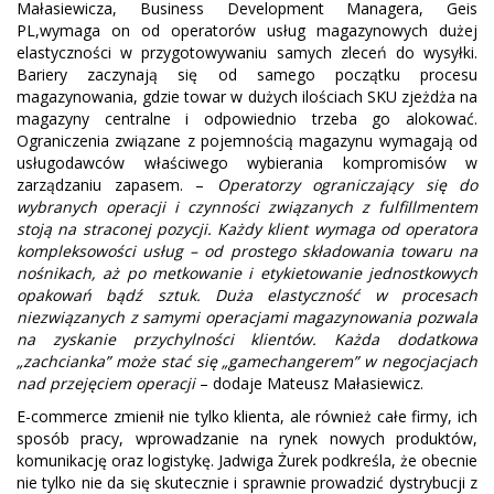
Małasiewicza, Business Development Managera, Geis
PL,wymaga on od operatorów usług magazynowych dużej
elastyczności w przygotowywaniu samych zleceń do wysyłki.
Bariery zaczynają się od samego początku procesu
magazynowania, gdzie towar w dużych ilościach SKU zjeżdża na
magazyny centralne i odpowiednio trzeba go alokować.
Ograniczenia związane z pojemnością magazynu wymagają od
usługodawców właściwego wybierania kompromisów w
zarządzaniu zapasem. –
Operatorzy ograniczający się do
wybranych operacji i czynności związanych z fulfillmentem
stoją na straconej pozycji. Każdy klient wymaga od operatora
kompleksowości usług – od prostego składowania towaru na
nośnikach, aż po metkowanie i etykietowanie jednostkowych
opakowań bądź sztuk. Duża elastyczność w procesach
niezwiązanych z samymi operacjami magazynowania pozwala
na zyskanie przychylności klientów. Każda dodatkowa
„zachcianka” może stać się „gamechangerem” w negocjacjach
nad przejęciem operacji
– dodaje Mateusz Małasiewicz.
E-commerce zmienił nie tylko klienta, ale również całe firmy, ich
sposób pracy, wprowadzanie na rynek nowych produktów,
komunikację oraz logistykę. Jadwiga Żurek podkreśla, że obecnie
nie tylko nie da się skutecznie i sprawnie prowadzić dystrybucji z