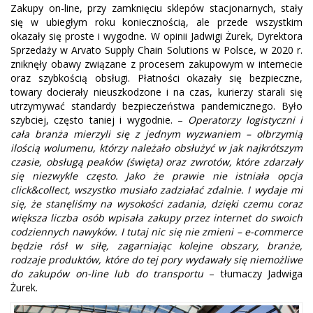
Zakupy on-line, przy zamknięciu sklepów stacjonarnych, stały
się w ubiegłym roku koniecznością, ale przede wszystkim
okazały się proste i wygodne. W opinii Jadwigi Żurek, Dyrektora
Sprzedaży w Arvato Supply Chain Solutions w Polsce, w 2020 r.
zniknęły obawy związane z procesem zakupowym w internecie
oraz szybkością obsługi. Płatności okazały się bezpieczne,
towary docierały nieuszkodzone i na czas, kurierzy starali się
utrzymywać standardy bezpieczeństwa pandemicznego. Było
szybciej, często taniej i wygodnie. –
Operatorzy logistyczni i
cała branża mierzyli się z jednym wyzwaniem – olbrzymią
ilością wolumenu, którzy należało obsłużyć w jak najkrótszym
czasie, obsługą peaków (święta) oraz zwrotów, które zdarzały
się niezwykle często. Jako że prawie nie istniała opcja
click&collect, wszystko musiało zadziałać zdalnie. I wydaje mi
się, że stanęliśmy na wysokości zadania, dzięki czemu coraz
większa liczba osób wpisała zakupy przez internet do swoich
codziennych nawyków. I tutaj nic się nie zmieni – e-commerce
będzie rósł w siłę, zagarniając kolejne obszary, branże,
rodzaje produktów, które do tej pory wydawały się niemożliwe
do zakupów on-line lub do transportu
– tłumaczy Jadwiga
Żurek.