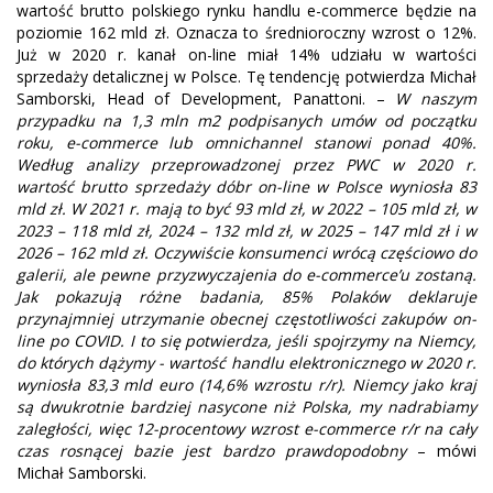
wartość brutto polskiego rynku handlu e-commerce będzie na
poziomie 162 mld zł. Oznacza to średnioroczny wzrost o 12%.
Już w 2020 r. kanał on-line miał 14% udziału w wartości
sprzedaży detalicznej w Polsce. Tę tendencję potwierdza Michał
Samborski, Head of Development, Panattoni. –
W naszym
przypadku na 1,3 mln m2 podpisanych umów od początku
roku, e-commerce lub omnichannel stanowi ponad 40%.
Według analizy przeprowadzonej przez PWC w 2020 r.
wartość brutto sprzedaży dóbr on-line w Polsce wyniosła 83
mld zł. W 2021 r. mają to być 93 mld zł, w 2022 – 105 mld zł, w
2023 – 118 mld zł, 2024 – 132 mld zł, w 2025 – 147 mld zł i w
2026 – 162 mld zł. Oczywiście konsumenci wrócą częściowo do
galerii, ale pewne przyzwyczajenia do e-commerce’u zostaną.
Jak pokazują różne badania, 85% Polaków deklaruje
przynajmniej utrzymanie obecnej częstotliwości zakupów on-
line po COVID. I to się potwierdza, jeśli spojrzymy na Niemcy,
do których dążymy - wartość handlu elektronicznego w 2020 r.
wyniosła 83,3 mld euro (14,6% wzrostu r/r). Niemcy jako kraj
są dwukrotnie bardziej nasycone niż Polska, my nadrabiamy
zaległości, więc 12-procentowy wzrost e-commerce r/r na cały
czas rosnącej bazie jest bardzo prawdopodobny
– mówi
Michał Samborski.