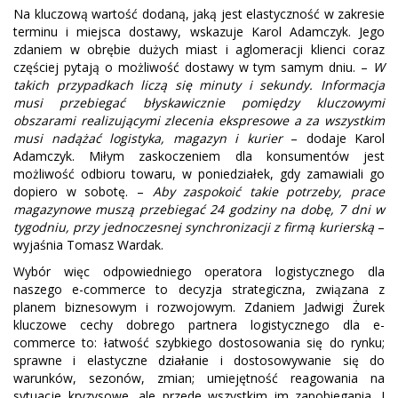
Na kluczową wartość dodaną, jaką jest elastyczność w zakresie
terminu i miejsca dostawy, wskazuje Karol Adamczyk. Jego
zdaniem w obrębie dużych miast i aglomeracji klienci coraz
częściej pytają o możliwość dostawy w tym samym dniu. –
W
takich przypadkach liczą się minuty i sekundy. Informacja
musi przebiegać błyskawicznie pomiędzy kluczowymi
obszarami realizującymi zlecenia ekspresowe a za wszystkim
musi nadążać logistyka, magazyn i kurier
– dodaje Karol
Adamczyk. Miłym zaskoczeniem dla konsumentów jest
możliwość odbioru towaru, w poniedziałek, gdy zamawiali go
dopiero w sobotę. –
Aby zaspokoić takie potrzeby, prace
magazynowe muszą przebiegać 24 godziny na dobę, 7 dni w
tygodniu, przy jednoczesnej synchronizacji z firmą kurierską
–
wyjaśnia Tomasz Wardak.
Wybór więc odpowiedniego operatora logistycznego dla
naszego e-commerce to decyzja strategiczna, związana z
planem biznesowym i rozwojowym. Zdaniem Jadwigi Żurek
kluczowe cechy dobrego partnera logistycznego dla e-
commerce to: łatwość szybkiego dostosowania się do rynku;
sprawne i elastyczne działanie i dostosowywanie się do
warunków, sezonów, zmian; umiejętność reagowania na
sytuacje kryzysowe, ale przede wszystkim im zapobiegania. I