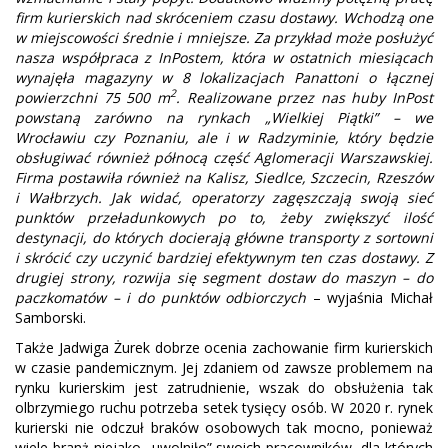
firm kurierskich nad skróceniem czasu dostawy. Wchodzą one
w miejscowości średnie i mniejsze. Za przykład może posłużyć
nasza współpraca z InPostem, która w ostatnich miesiącach
wynajęła magazyny w 8 lokalizacjach Panattoni o łącznej
2
powierzchni 75 500 m
. Realizowane przez nas huby InPost
powstaną zarówno na rynkach „Wielkiej Piątki” – we
Wrocławiu czy Poznaniu, ale i w Radzyminie, który będzie
obsługiwać również północą część Aglomeracji Warszawskiej.
Firma postawiła również na Kalisz, Siedlce, Szczecin, Rzeszów
i Wałbrzych. Jak widać, operatorzy zagęszczają swoją sieć
punktów przeładunkowych po to, żeby zwiększyć ilość
destynacji, do których docierają główne transporty z sortowni
i skrócić czy uczynić bardziej efektywnym ten czas dostawy. Z
drugiej strony, rozwija się segment dostaw do maszyn – do
paczkomatów – i do punktów odbiorczych
– wyjaśnia Michał
Samborski.
Także Jadwiga Żurek dobrze ocenia zachowanie firm kurierskich
w czasie pandemicznym. Jej zdaniem od zawsze problemem na
rynku kurierskim jest zatrudnienie, wszak do obsłużenia tak
olbrzymiego ruchu potrzeba setek tysięcy osób. W 2020 r. rynek
kurierski nie odczuł braków osobowych tak mocno, ponieważ
wiele branż niejako „uwolniło” swoich pracowników, dla których