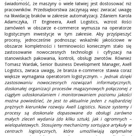
świadomość, że maszyny o wiele łatwiej jest dostosować niż
pracowników. Przedsiębiorstwa zaczynają więc zwracać uwagę
na likwidację braków w zakresie automatyzacji. Zdaniem Karola
Adamczyka, IT Engineera, Axell Logistics, wzrost ilości
zamówień w obszarze e-commerce wymusza na operatorze
logistycznym inwestycje w tym zakresie. Aby przyśpieszyć
procesy, jednocześnie podnosząc wskaźniki jakościowe w
obszarze kompletności i terminowości koniecznym stało się
zastosowanie nowoczesnych technologii i cyfryzacji na
stanowiskach pakowania, kontroli, obsługi zwrotów. Również
Tomasz Wardak, Senior Business Development Manager, Axell
Logistics, zwraca uwagę, że branża e-commerce stawia coraz
większe wymagania operatorom logistycznym. –
Jednak dzięki
zastosowaniu nowoczesnych rozwiązań informatycznych,
doskonałej organizacji procesów magazynowych połączonej z
ciągłym udoskonalaniem i monitorowaniem poziomu jakości
można powiedzieć, że jest to aktualnie jeden z najbardziej
prężnych kierunków rozwoju Axell Logistics. Nasze systemy i
procesy są doskonale dopasowane do obsługi zarówno
małych zleceń wydania (do kilku sztuk), jak i ogromnych –
wielopaletowych. Stosujemy mechanizmy sortujące artykuły w
centrach logistycznych, które umożliwiają optymalne