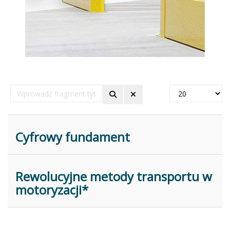
Wprowadź
Pokaż
fragment
#
tytułu
Cyfrowy fundament
Rewolucyjne metody transportu w
motoryzacji*