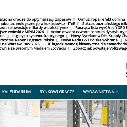
calux na drodze do optymalizacji zapasów
Ormuz, ropa i efekt domina
hubu technologicznego w Łukasiewicz - ITeE
Sukces poznańskiego mi
on zainwestuje miliardy w polski rynek
Rosnąca lista wyróżnień DPD 
jsze wnioski z MIPIM 2026
Action otwiera czwarte centrum dystrybucyj
cie
Logistyka systemu kaucyjnego
Nowy Dyrektor w DHL Supply Ch
 rozdział Raben Logistics Polska
Nowa Rada GS1 Polska wybrana
M
i na Warsaw Pack 2026
UE łagodzi wymogi klimatyczne dla samochod
nownie ze Srebrnym Medalem EcoVadis
Zobacz jak powstaje Volkswage
KALENDARIUM
RYNKOWI GRACZE
WYDAWNICTWA