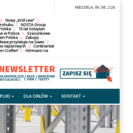
NIEDZIELA, 09, SIE, 2:26
Nowy „Król Lew”
krohubu
NOSTA Group
Polska
15 lat Soloplan
ne w Polsce
Szacunkowe
ain Polska
Zakupy
ewa przylatuje na Sawo
ów ciężarowych
Continental
n Crafter!
Hörmann na
PLIKI
DLA ORŁÓW
KONTAKT