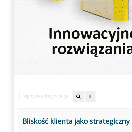
Wprowadź
fragment
tytułu
Bliskość klienta jako strategiczn