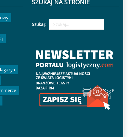
SZUKAJ NA STRONIE
gowy
Szukaj:
ój
agazyn
ommerce