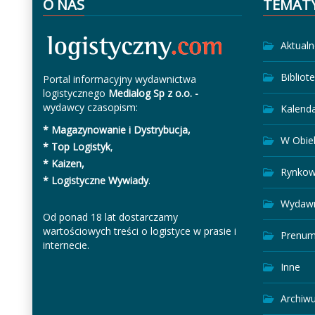
O NAS
TEMAT
Aktualn
Bibliot
Portal informacyjny wydawnictwa
logistycznego
Medialog Sp z o.o. -
wydawcy czasopism:
Kalend
* Magazynowanie i Dystrybucja,
W Obie
* Top Logistyk
,
* Kaizen,
Rynkow
* Logistyczne Wywiady
.
Wydawn
Od ponad 18 lat dostarczamy
wartościowych treści o logistyce w prasie i
Prenum
internecie.
Inne
Archiw