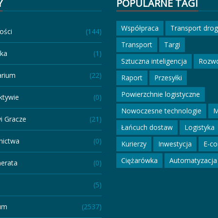
Y
POPULARNE TAGI
Współpraca
Transport dro
ości
(144)
Transport
Targi
eka
(1)
Sztuczna inteligencja
Rozw
arium
(22)
Raport
Przesyłki
Powierzchnie logistyczne
ktywie
(0)
Nowoczesne technologie
M
i Gracze
(21)
Łańcuch dostaw
Logistyka
ictwa
(0)
Kurierzy
Inwestycja
E-c
Ciężarówka
Automatyzacja
erata
(0)
(5)
um
(2537)