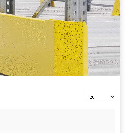
Pokaż
#