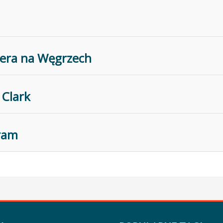
nera na Węgrzech
Clark
bram