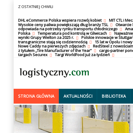
Z OSTATNIEJ CHWILI
DHL eCommerce Polska wspiera rozwój kobiet
MIT CTL i Me
Wysokie ceny paliwa powiększają dług branży TSL
Otwarcie 
odpowiada na potrzeby rynku transportu chłodniczego
Amaz
Polska
Temperatura pod kontrolą w Gliwicach
Najważnie
wyniki Grupy Wielton za 2025 r.
Polskie innowacje w Stuttgar
transgraniczne stają się codziennością
15 lat w Opolu i nowy
Nowe Caddy na pierwszych zdjęciach
RedSteel z nowościam
z tytułem „Tire Manufacturer of the Year”
cargo-partner po
targach Securex
Targi WorldFood już za tydzień
STRONA GŁÓWNA
AKTUALNOŚCI
BIBLIOTEKA