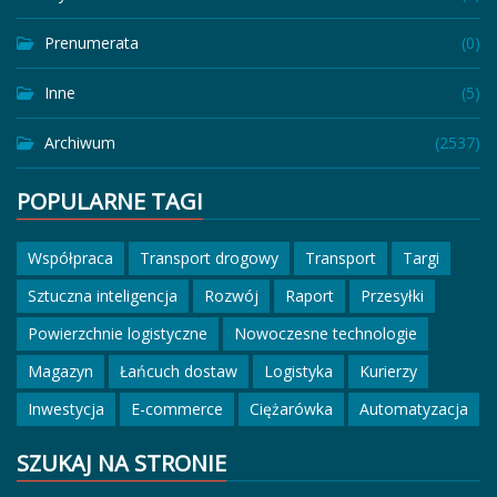
Prenumerata
(0)
Inne
(5)
Archiwum
(2537)
POPULARNE TAGI
Współpraca
Transport drogowy
Transport
Targi
Sztuczna inteligencja
Rozwój
Raport
Przesyłki
Powierzchnie logistyczne
Nowoczesne technologie
Magazyn
Łańcuch dostaw
Logistyka
Kurierzy
Inwestycja
E-commerce
Ciężarówka
Automatyzacja
SZUKAJ NA STRONIE