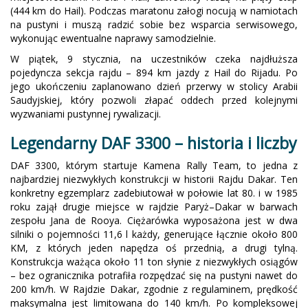
(444 km do Hail). Podczas maratonu załogi nocują w namiotach
na pustyni i muszą radzić sobie bez wsparcia serwisowego,
wykonując ewentualne naprawy samodzielnie.
W piątek, 9 stycznia, na uczestników czeka najdłuższa
pojedyncza sekcja rajdu – 894 km jazdy z Hail do Rijadu. Po
jego ukończeniu zaplanowano dzień przerwy w stolicy Arabii
Saudyjskiej, który pozwoli złapać oddech przed kolejnymi
wyzwaniami pustynnej rywalizacji.
Legendarny DAF 3300 – historia i liczby
DAF 3300, którym startuje Kamena Rally Team, to jedna z
najbardziej niezwykłych konstrukcji w historii Rajdu Dakar. Ten
konkretny egzemplarz zadebiutował w połowie lat 80. i w 1985
roku zajął drugie miejsce w rajdzie Paryż–Dakar w barwach
zespołu Jana de Rooya. Ciężarówka wyposażona jest w dwa
silniki o pojemności 11,6 l każdy, generujące łącznie około 800
KM, z których jeden napędza oś przednią, a drugi tylną.
Konstrukcja ważąca około 11 ton słynie z niezwykłych osiągów
– bez ogranicznika potrafiła rozpędzać się na pustyni nawet do
200 km/h. W Rajdzie Dakar, zgodnie z regulaminem, prędkość
maksymalna jest limitowana do 140 km/h. Po kompleksowej