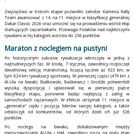
Zwycięstwo w trzecim etapie pozwoliło załodze Kamena Rally
Team awansować z 14. na 11. miejsce w klasyfikacji generalnej
Dakar Classic 2026 oraz umocnić się na prowadzeniu wśród ekip
startujących ciężarówkami. Przewaga Polaków nad najbliższymi
rywalami w tej kategorii wzrosła do 236 punktów.
Maraton z noclegiem na pustyni
Po historycznym sukcesie rywalizacja wkroczyła w jedną z
najtrudniejszych faz. W środę, 7 stycznia, zawodnicy rozpoczęli
dwudniową sekcję maratońską, liczącą łącznie aż 923 km, w
tym 624 km rywalizacji sportowej. W pierwszej części (479 km z
Al-Ula na biwak) Białkowski, Baśkiewicz i Grodzki potwierdzili
wysoką dyspozycję i uplasowali się w pierwszej piątce
klasyfikacji etapu, ponownie będąc najlepszą z załóg w
samochodach ciężarowych. W efekcie utrzymali 11. miejsce w
„generalce” rajdu i pozycję liderów swojej kategorii, a także
odskoczyli od konkurentów, od których dzieli ich już 326
punktów.
Po noclegu na biwaku, zlokalizowanym między
miejscowościami Al-Ula i Hail, zawodnicy ruszą na piąty etap