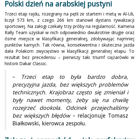
Polski dzień na arabskiej pustyni
Trzeci etap rajdu, rozegrany na pętli ze startem i metą w Al-Uli,
liczył 573 km, z czego 266 km stanowił dystans rywalizacji
sportowej. Na załogi czekały trzy próby na regularność. Kamena
Rally Team uzyskał w nich odpowiednio dwukrotnie drugie oraz
ósme miejsce w klasyfikacji generalnej, zdobywając najmniej
punktów karnych. Tak równa, konsekwentna i skuteczna jazda
dała Polakom zwycięstwo w klasyfikacji generalnej etapu. To
rezultat bez precedensu – pierwszy taki triumf ciężarówki w
historii Dakar Classic.
–
Trzeci etap to była bardzo dobra,
precyzyjna jazda, bez większych problemów
technicznych. Krajobraz często się zmieniał i
były nawet momenty, żeby się na chwilę
rozejrzeć dookoła. Odcinek przejechaliśmy
bez większych błędów
– relacjonuje Tomasz
Białkowski, kierowca zespołu.