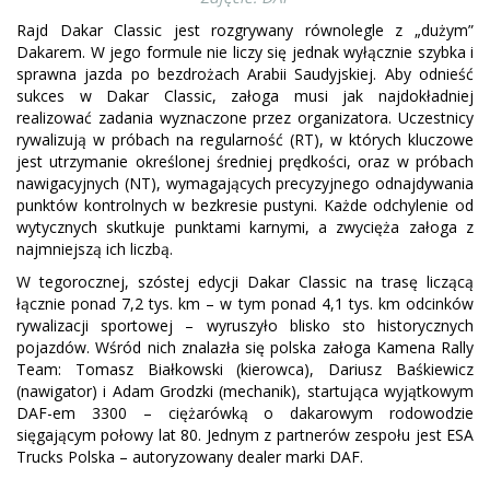
Rajd Dakar Classic jest rozgrywany równolegle z „dużym”
Dakarem. W jego formule nie liczy się jednak wyłącznie szybka i
sprawna jazda po bezdrożach Arabii Saudyjskiej. Aby odnieść
sukces w Dakar Classic, załoga musi jak najdokładniej
realizować zadania wyznaczone przez organizatora. Uczestnicy
rywalizują w próbach na regularność (RT), w których kluczowe
jest utrzymanie określonej średniej prędkości, oraz w próbach
nawigacyjnych (NT), wymagających precyzyjnego odnajdywania
punktów kontrolnych w bezkresie pustyni. Każde odchylenie od
wytycznych skutkuje punktami karnymi, a zwycięża załoga z
najmniejszą ich liczbą.
W tegorocznej, szóstej edycji Dakar Classic na trasę liczącą
łącznie ponad 7,2 tys. km – w tym ponad 4,1 tys. km odcinków
rywalizacji sportowej – wyruszyło blisko sto historycznych
pojazdów. Wśród nich znalazła się polska załoga Kamena Rally
Team: Tomasz Białkowski (kierowca), Dariusz Baśkiewicz
(nawigator) i Adam Grodzki (mechanik), startująca wyjątkowym
DAF-em 3300 – ciężarówką o dakarowym rodowodzie
sięgającym połowy lat 80. Jednym z partnerów zespołu jest ESA
Trucks Polska – autoryzowany dealer marki DAF.