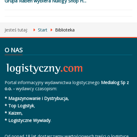
Grupa Raben wybiera Nulogy Shop Fl...
Jesteś tutaj:
Start
Biblioteka
O NAS
Portal informacyjny wydawnictwa logistycznego
Medialog Sp z
o.o. -
wydawcy czasopism:
* Magazynowanie i Dystrybucja,
* Top Logistyk
,
* Kaizen,
* Logistyczne Wywiady
.
Od ponad 18 lat dostarczamy wartościowych treści o logistyce