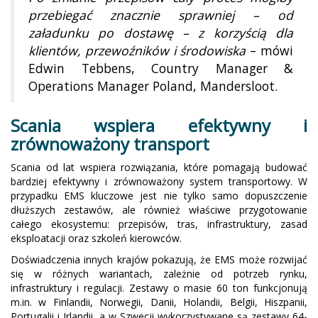
przebiegać znacznie sprawniej – od
załadunku po dostawę – z korzyścią dla
klientów, przewoźników i środowiska
– mówi
Edwin Tebbens, Country Manager &
Operations Manager Poland, Mandersloot.
Scania wspiera efektywny i
zrównoważony transport
Scania od lat wspiera rozwiązania, które pomagają budować
bardziej efektywny i zrównoważony system transportowy. W
przypadku EMS kluczowe jest nie tylko samo dopuszczenie
dłuższych zestawów, ale również właściwe przygotowanie
całego ekosystemu: przepisów, tras, infrastruktury, zasad
eksploatacji oraz szkoleń kierowców.
Doświadczenia innych krajów pokazują, że EMS może rozwijać
się w różnych wariantach, zależnie od potrzeb rynku,
infrastruktury i regulacji. Zestawy o masie 60 ton funkcjonują
m.in. w Finlandii, Norwegii, Danii, Holandii, Belgii, Hiszpanii,
Portugalii i Irlandii, a w Szwecji wykorzystywane są zestawy 64-