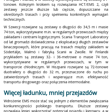
tonowe. Kolejnym krokiem są rozwiązania HCT/EMS 2, czyli
zestawy jeszcze dłuższe lub cięższe, dopuszczane na
określonych trasach i przy spełnieniu konkretnych wymagań
technicznych.
W Szwecji rozwijane są zestawy o długości do 34,5 m i masie
74 ton, wykorzystywane m.in. w regularnych przewozach między
zakładami i centrami logistycznymi. Scania Transport Laboratory
od lat gromadzi doświadczenia z eksploatacji długich zestawów
binaczepowych, które pracują na trasach między zakładem w
Södertälje, Malmö i fabryką Scanii w Zwolle. W Finlandii
przykładem są zestawy 32- i 36-metrowe o masie 74 ton,
wykorzystywane w regularnych przewozach, w tym w
transporcie chłodniczym. W Hiszpanii rozwijane są 72-tonowe
duotrailery o długości do 32 m, przeznaczone do ruchu po
zatwierdzonych trasach i wspierające m.in. efektywność
transportu drogowego oraz połączenia intermodalne.
Więcej ładunku, mniej przejazdów
Wdrożenie EMS może stać się jednym z elementów zwiększania
konkurencyjności polskiego transportu. Dłuższe zestawy
pozwalają lepiej wykorzystać potencjał pojazdu i kierowcy, a w