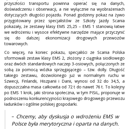
przyszłości transportu powinna opierać się na danych,
doświadczeniu i obserwacji, a nie wyłącznie na wyobrażeniach
dotyczących długości pojazdu. Ponad godzinny pokaz na żywo
przygotowany przez specjalistów ze Szkoły Jazdy Scania
pokazały, że zestawy klasy EMS 25,25 – EMS 1 stanowią łatwe
we wdrożeniu i wysoce efektywne narzędzie mające przyczynić
się do dalszej ekonomizacji drogowych przewozów
towarowych.
Co więcej, na koniec pokazu, specjaliści ze Scania Polska
sformowali zestaw klasy EMS 2, złożony z ciągnika siodłowego
oraz dwóch standardowych naczep 3-osiowych, połączonych ze
sobą za pomocą wózka sprzęgającego – tzw. dolly. Długość
takiego zestawu, dozwolonego już w normalnym ruchu w
Szwecji, Finlandii, Hiszpanii i Danii, wynosi od 32 do 34,5, a
dopuszczalna masa całkowita od 72 t do nawet 76 t. To kolejny
po EMS 1 krok, jaki strona społeczna, w tym PISiL, proponuje w
podnoszeniu konkurencyjności krajowego drogowego przewozu
ładunków i ogólnie polskiej gospodarki.
–
Chcemy, aby dyskusja o wdrożeniu EMS w
Polsce była merytoryczna i oparta na danych.