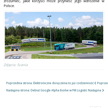
zrozumieć, jakie korzyści może przynieść jego wdrożenie w
Polsce.
Zdjęcia: Scania
Poprzednia strona: Elektroniczne doręczenia to już codzienność
Poprze
Następna strona: Debiut Google Alpha Evolve w FM Logistic
Następna