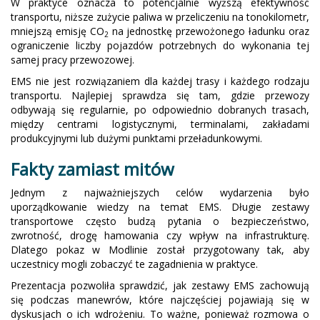
W praktyce oznacza to potencjalnie wyższą efektywność
transportu, niższe zużycie paliwa w przeliczeniu na tonokilometr,
mniejszą emisję CO
na jednostkę przewożonego ładunku oraz
2
ograniczenie liczby pojazdów potrzebnych do wykonania tej
samej pracy przewozowej.
EMS nie jest rozwiązaniem dla każdej trasy i każdego rodzaju
transportu. Najlepiej sprawdza się tam, gdzie przewozy
odbywają się regularnie, po odpowiednio dobranych trasach,
między centrami logistycznymi, terminalami, zakładami
produkcyjnymi lub dużymi punktami przeładunkowymi.
Fakty zamiast mitów
Jednym z najważniejszych celów wydarzenia było
uporządkowanie wiedzy na temat EMS. Długie zestawy
transportowe często budzą pytania o bezpieczeństwo,
zwrotność, drogę hamowania czy wpływ na infrastrukturę.
Dlatego pokaz w Modlinie został przygotowany tak, aby
uczestnicy mogli zobaczyć te zagadnienia w praktyce.
Prezentacja pozwoliła sprawdzić, jak zestawy EMS zachowują
się podczas manewrów, które najczęściej pojawiają się w
dyskusjach o ich wdrożeniu. To ważne, ponieważ rozmowa o