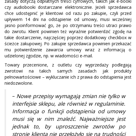
zasady dotyczą odpłatnych treści cyfrowych, takich jak e-booki
czy audiobooki dostarczane elektronicznie. Jeżeli sprzedawca
chce udostępnić je klientowi od razu po zakupie, czyli przed
upływem 14 dni na odstąpienie od umowy, musi wcześniej
jasno poinformować go, że po otrzymaniu treści utraci prawo
do zwrotu. Klient powinien też wyraźnie potwierdzić zgodę na
takie dostarczenie, najczęściej poprzez dodatkowy checkbox w
ścieżce zakupowej. Po zakupie sprzedawca powinien przekazać
mu potwierdzenie zawarcia umowy wraz z informacją o
udzielonej zgodzie, np. w wiadomości e-mail.
Towary przecenione, z outletu czy wyprzedaży podlegają
zwrotowi na takich samych zasadach jak produkty
pełnowartościowe – wykluczanie ich z prawa do odstąpienia jest
niedozwolone.
–
Nowe przepisy wymagają zmian nie tylko w
interfejsie sklepu, ale również w regulaminie.
Informacja o funkcji odstąpienia od umowy
musi się w nim znaleźć. Najważniejsze jest
jednak to, by uproszczenie zwrotów po
stronie klienta nie przełożyło się na trudności