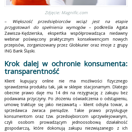
Zdjęcie: Magnific.com
–
Większość przedsiębiorców wciąż jest na etapie
przygotowań do spełnienia wymogów –
podkreśla Agata
Zawisza-Kędzierska, ekspertka współprowadząca niedawny
webinar poświęcony praktycznym konsekwencjom nowych
przepisów, zorganizowany przez Globkurier oraz imoje z grupy
ING Bank Śląski.
Krok dalej w ochronie konsumenta:
transparentność
Klient kupujący online nie ma możliwości fizycznego
sprawdzenia produktu tak, jak w sklepie stacjonarnym. Dlatego
obecnie prawo daje mu 14 dni na rezygnację z zakupu bez
podawania przyczyny. Po złożeniu oświadczenia o odstąpieniu,
umowę traktuje się jako niezawartą – klient odsyła towar, a
sprzedawca zwraca pieniądze. Takie prawo przysługuje
konsumentom oraz tzw. przedsiębiorcom uprzywilejowanym,
czyli osobom prowadzącym jednoosobową działalność
gospodarczą, które dokonują zakupu niezwiązanego z ich