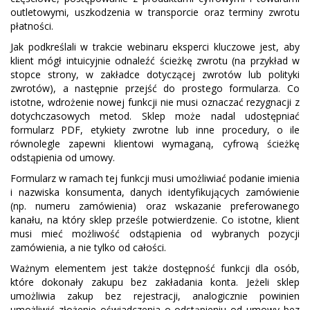
outletowymi, uszkodzenia w transporcie oraz terminy zwrotu
płatności.
Jak podkreślali w trakcie webinaru eksperci kluczowe jest, aby
klient mógł intuicyjnie odnaleźć ścieżkę zwrotu (na przykład w
stopce strony, w zakładce dotyczącej zwrotów lub polityki
zwrotów), a następnie przejść do prostego formularza. Co
istotne, wdrożenie nowej funkcji nie musi oznaczać rezygnacji z
dotychczasowych metod. Sklep może nadal udostępniać
formularz PDF, etykiety zwrotne lub inne procedury, o ile
równolegle zapewni klientowi wymaganą, cyfrową ścieżkę
odstąpienia od umowy.
Formularz w ramach tej funkcji musi umożliwiać podanie imienia
i nazwiska konsumenta, danych identyfikujących zamówienie
(np. numeru zamówienia) oraz wskazanie preferowanego
kanału, na który sklep prześle potwierdzenie. Co istotne, klient
musi mieć możliwość odstąpienia od wybranych pozycji
zamówienia, a nie tylko od całości.
Ważnym elementem jest także dostępność funkcji dla osób,
które dokonały zakupu bez zakładania konta. Jeżeli sklep
umożliwia zakup bez rejestracji, analogicznie powinien
umożliwić złożenie oświadczenia o odstąpieniu od umowy bez