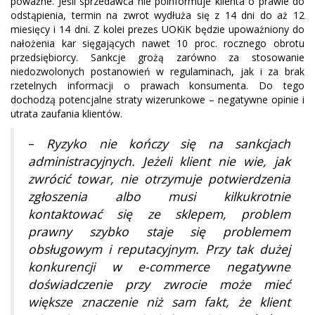
poważne. Jeśli sprzedawca nie poinformuje klienta o prawie do
odstąpienia, termin na zwrot wydłuża się z 14 dni do aż 12
miesięcy i 14 dni. Z kolei prezes UOKiK będzie upoważniony do
nałożenia kar sięgających nawet 10 proc. rocznego obrotu
przedsiębiorcy. Sankcje grożą zarówno za stosowanie
niedozwolonych postanowień w regulaminach, jak i za brak
rzetelnych informacji o prawach konsumenta. Do tego
dochodzą potencjalne straty wizerunkowe – negatywne opinie i
utrata zaufania klientów.
–
Ryzyko nie kończy się na sankcjach
administracyjnych. Jeżeli klient nie wie, jak
zwrócić towar, nie otrzymuje potwierdzenia
zgłoszenia albo musi kilkukrotnie
kontaktować się ze sklepem, problem
prawny szybko staje się problemem
obsługowym i reputacyjnym. Przy tak dużej
konkurencji w e-commerce negatywne
doświadczenie przy zwrocie może mieć
większe znaczenie niż sam fakt, że klient