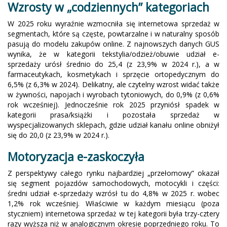
Wzrosty w „codziennych” kategoriach
W 2025 roku wyraźnie wzmocniła się internetowa sprzedaż w
segmentach, które są częste, powtarzalne i w naturalny sposób
pasują do modelu zakupów online. Z najnowszych danych GUS
wynika, że w kategorii tekstylia/odzież/obuwie udział e-
sprzedaży urósł średnio do 25,4 (z 23,9% w 2024 r.), a w
farmaceutykach, kosmetykach i sprzęcie ortopedycznym do
6,5% (z 6,3% w 2024). Delikatny, ale czytelny wzrost widać także
w żywności, napojach i wyrobach tytoniowych, do 0,9% (z 0,6%
rok wcześniej). Jednocześnie rok 2025 przyniósł spadek w
kategorii prasa/książki i pozostała sprzedaż w
wyspecjalizowanych sklepach, gdzie udział kanału online obniżył
się do 20,0 (z 23,9% w 2024 r.).
Motoryzacja e-zaskoczyła
Z perspektywy całego rynku najbardziej „przełomowy” okazał
się segment pojazdów samochodowych, motocykli i części:
średni udział e-sprzedaży wzrósł tu do 4,8% w 2025 r. wobec
1,2% rok wcześniej. Właściwie w każdym miesiącu (poza
styczniem) internetowa sprzedaż w tej kategorii była trzy-cztery
razy wyższa niż w analogicznym okresie poprzedniego roku. To