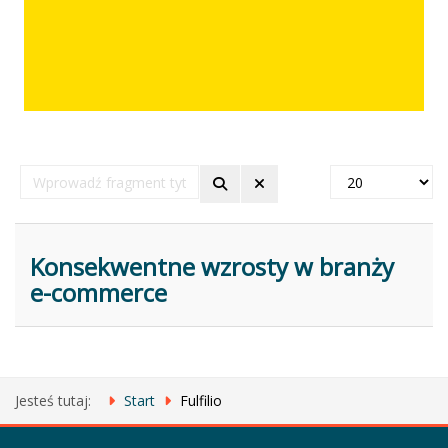
Wprowadź
Pokaż
fragment
#
tytułu
Konsekwentne wzrosty w branży
e-commerce
Jesteś tutaj:
Start
Fulfilio