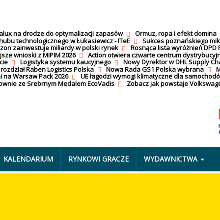
calux na drodze do optymalizacji zapasów
Ormuz, ropa i efekt domina
hubu technologicznego w Łukasiewicz - ITeE
Sukces poznańskiego mi
on zainwestuje miliardy w polski rynek
Rosnąca lista wyróżnień DPD 
jsze wnioski z MIPIM 2026
Action otwiera czwarte centrum dystrybucyj
cie
Logistyka systemu kaucyjnego
Nowy Dyrektor w DHL Supply Ch
 rozdział Raben Logistics Polska
Nowa Rada GS1 Polska wybrana
M
i na Warsaw Pack 2026
UE łagodzi wymogi klimatyczne dla samochod
nownie ze Srebrnym Medalem EcoVadis
Zobacz jak powstaje Volkswage
KALENDARIUM
RYNKOWI GRACZE
WYDAWNICTWA