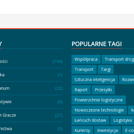
Y
POPULARNE TAGI
Współpraca
Transport dro
ości
(144)
Transport
Targi
eka
(1)
Sztuczna inteligencja
Rozw
arium
(22)
Raport
Przesyłki
Powierzchnie logistyczne
ktywie
(0)
Nowoczesne technologie
M
i Gracze
(21)
Łańcuch dostaw
Logistyka
ictwa
(0)
Kurierzy
Inwestycja
E-c