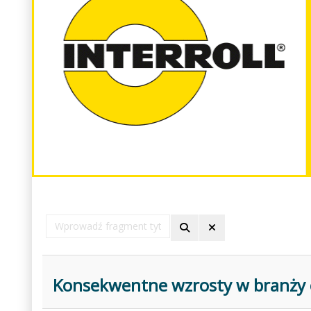
Wprowadź
fragment
tytułu
Konsekwentne wzrosty w branży