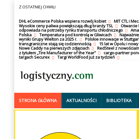
Z OSTATNIEJ CHWILI
DHL eCommerce Polska wspiera rozwój kobiet
MIT CTL i Me
Wysokie ceny paliwa powiększają dług branży TSL
Otwarcie 
odpowiada na potrzeby rynku transportu chłodniczego
Amaz
Polska
Temperatura pod kontrolą w Gliwicach
Najważnie
wyniki Grupy Wielton za 2025 r.
Polskie innowacje w Stuttgar
transgraniczne stają się codziennością
15 lat w Opolu i nowy
Nowe Caddy na pierwszych zdjęciach
RedSteel z nowościam
z tytułem „Tire Manufacturer of the Year”
cargo-partner po
targach Securex
Targi WorldFood już za tydzień
STRONA GŁÓWNA
AKTUALNOŚCI
BIBLIOTEKA