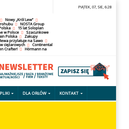
PIĄTEK, 07, SIE, 6:28
Nowy „Król Lew”
krohubu
NOSTA Group
Polska
15 lat Soloplan
ne w Polsce
Szacunkowe
ain Polska
Zakupy
ewa przylatuje na Sawo
ów ciężarowych
Continental
n Crafter!
Hörmann na
PLIKI
DLA ORŁÓW
KONTAKT