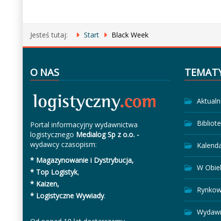
Jesteś tutaj:
Start
Black Week
O NAS
TEMAT
Aktualn
Bibliot
Portal informacyjny wydawnictwa
logistycznego
Medialog Sp z o.o. -
wydawcy czasopism:
Kalend
* Magazynowanie i Dystrybucja,
W Obie
* Top Logistyk
,
* Kaizen,
Rynkow
* Logistyczne Wywiady
.
Wydawn