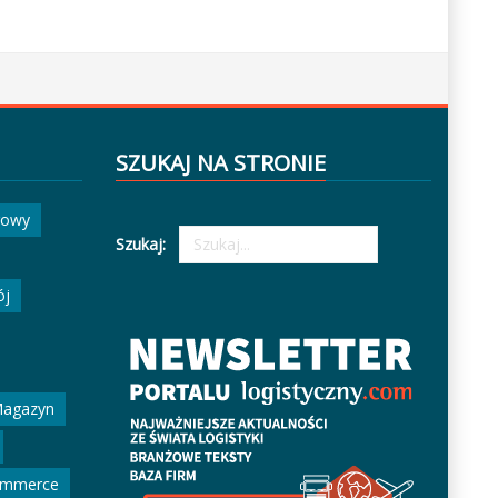
SZUKAJ NA STRONIE
gowy
Szukaj:
ój
agazyn
ommerce