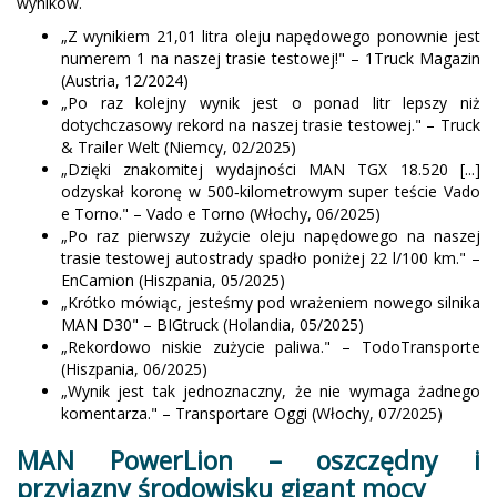
wyników.
„Z wynikiem 21,01 litra oleju napędowego ponownie jest
numerem 1 na naszej trasie testowej!" – 1Truck Magazin
(Austria, 12/2024)
„Po raz kolejny wynik jest o ponad litr lepszy niż
dotychczasowy rekord na naszej trasie testowej." – Truck
& Trailer Welt (Niemcy, 02/2025)
„Dzięki znakomitej wydajności MAN TGX 18.520 [...]
odzyskał koronę w 500‑kilometrowym super teście Vado
e Torno." – Vado e Torno (Włochy, 06/2025)
„Po raz pierwszy zużycie oleju napędowego na naszej
trasie testowej autostrady spadło poniżej 22 l/100 km." –
EnCamion (Hiszpania, 05/2025)
„Krótko mówiąc, jesteśmy pod wrażeniem nowego silnika
MAN D30" – BIGtruck (Holandia, 05/2025)
„Rekordowo niskie zużycie paliwa." – TodoTransporte
(Hiszpania, 06/2025)
„Wynik jest tak jednoznaczny, że nie wymaga żadnego
komentarza." – Transportare Oggi (Włochy, 07/2025)
MAN PowerLion – oszczędny i
przyjazny środowisku gigant mocy