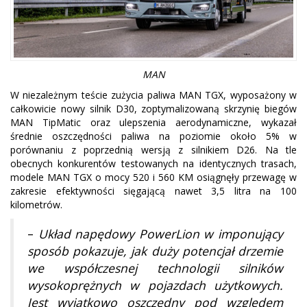
MAN
W niezależnym teście zużycia paliwa MAN TGX, wyposażony w
całkowicie nowy silnik D30, zoptymalizowaną skrzynię biegów
MAN TipMatic oraz ulepszenia aerodynamiczne, wykazał
średnie oszczędności paliwa na poziomie około 5% w
porównaniu z poprzednią wersją z silnikiem D26. Na tle
obecnych konkurentów testowanych na identycznych trasach,
modele MAN TGX o mocy 520 i 560 KM osiągnęły przewagę w
zakresie efektywności sięgającą nawet 3,5 litra na 100
kilometrów.
–
Układ napędowy PowerLion w imponujący
sposób pokazuje, jak duży potencjał drzemie
we współczesnej technologii silników
wysokoprężnych w pojazdach użytkowych.
Jest wyjątkowo oszczędny pod względem