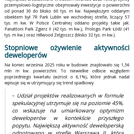
przemysłowo-logistyczne obejmowały inwestycje o powierzchni
od ponad 30 do blisko 60 tys. m kw. Największym oddanym
obiektem był 7R Park Lublin we wschodniej strefie, liczący 57
tys. m kw. W Polsce Centralnej oddano projekty takie jak:
Panattoni Park Zgierz II (42 tys. m kw.), Prologis Park Łódź (41
tys. m kw.) oraz Hillwood Zelgoszcz (blisko 32 tys. m kw.).
Stopniowe ożywienie aktywności
deweloperów
Na koniec września 2025 roku w budowie znajdowało się 1,56
mln m kw. powierzchni. To niewielkie odbicie względem
poprzedniego kwartału (wzrost o 6,1%), które jednak nadal
wpisuje się w utrzymujący się trend spadkowy.
–
Udział projektów realizowanych w formule
spekulacyjnej utrzymuje się na poziomie 45%,
co wskazuje na umiarkowany optymizm
deweloperów w kontekście przyszłego
popytu. Największą aktywność deweloperską
odnotowano w strefie Warszawa II, która