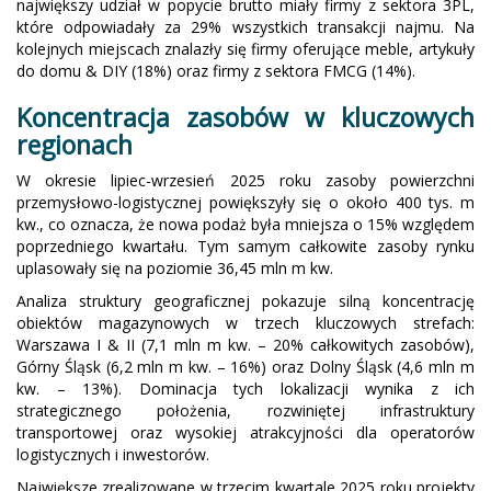
największy udział w popycie brutto miały firmy z sektora 3PL,
które odpowiadały za 29% wszystkich transakcji najmu. Na
kolejnych miejscach znalazły się firmy oferujące meble, artykuły
do domu & DIY (18%) oraz firmy z sektora FMCG (14%).
Koncentracja zasobów w kluczowych
regionach
W okresie lipiec-wrzesień 2025 roku zasoby powierzchni
przemysłowo-logistycznej powiększyły się o około 400 tys. m
kw., co oznacza, że nowa podaż była mniejsza o 15% względem
poprzedniego kwartału. Tym samym całkowite zasoby rynku
uplasowały się na poziomie 36,45 mln m kw.
Analiza struktury geograficznej pokazuje silną koncentrację
obiektów magazynowych w trzech kluczowych strefach:
Warszawa I & II (7,1 mln m kw. – 20% całkowitych zasobów),
Górny Śląsk (6,2 mln m kw. – 16%) oraz Dolny Śląsk (4,6 mln m
kw. – 13%). Dominacja tych lokalizacji wynika z ich
strategicznego położenia, rozwiniętej infrastruktury
transportowej oraz wysokiej atrakcyjności dla operatorów
logistycznych i inwestorów.
Największe zrealizowane w trzecim kwartale 2025 roku projekty