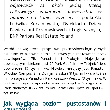
odpowiada za około jedną trzecią
całkowitego wolumenu powierzchni w
budowie na koniec września
– podkreśla
Ludwika Korzeniowska, Dyrektorka Działu
Powierzchni Przemysłowych i Logistycznych,
BNP Paribas Real Estate Poland.
Wśród największych projektów przemysłowo-logistycznych
aktualnie w budowie dominują inwestycje realizowane przez
deweloperów: 7R, Panattoni i Prologis. Największym
powstającym obiektem jest 7R Park Gdańsk III w Trójmieście o
powierzchni 80 tys. m kw. Niewiele mniejszy jest Panattoni
Wrocław Campus 2 na Dolnym Śląsku (78 tys. m kw.), a tuż za
nim plasuje się Panattoni Park Rzeszów West z 73 tys. m kw. W
centralnej części kraju realizowane są projekty Prologis – m.in.
Park Nadarzyn II (72 tys. m kw.) oraz Park Ujazd w Opolu (63
tys. m kw.).
Jak wygląda poziom pustostanów i
czynszów?