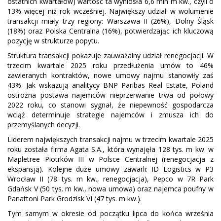
ostatnich kwartałów) wartość ta wyniosła 6,6 mln m kw., czyli o
13% więcej niż rok wcześniej. Największy udział w wolumenie
transakcji miały trzy regiony: Warszawa II (26%), Dolny Śląsk
(18%) oraz Polska Centralna (16%), potwierdzając ich kluczową
pozycję w strukturze popytu.
Struktura transakcji pokazuje zauważalny udział renegocjacji. W
trzecim kwartale 2025 roku przedłużenia umów to 46%
zawieranych kontraktów, nowe umowy najmu stanowiły zaś
43%. Jak wskazują analitycy BNP Paribas Real Estate, Poland
ostrożna postawa najemców nieprzerwanie trwa od połowy
2022 roku, co stanowi sygnał, że niepewność gospodarcza
wciąż determinuje strategie najemców i zmusza ich do
przemyślanych decyzji.
Liderem największych transakcji najmu w trzecim kwartale 2025
roku została firma Agata S.A., która wynajęła 128 tys. m kw. w
Mapletree Piotrków III w Polsce Centralnej (renegocjacja z
ekspansją). Kolejne duże umowy zawarli: ID Logistics w P3
Wrocław II (78 tys. m kw., renegocjacja), Pepco w 7R Park
Gdańsk V (50 tys. m kw., nowa umowa) oraz najemca poufny w
Panattoni Park Grodzisk VI (47 tys. m kw.).
Tym samym w okresie od początku lipca do końca września