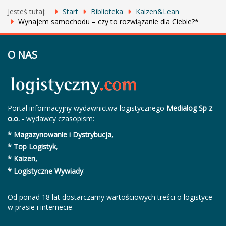
Jesteś tutaj:
Start
Biblioteka
Kaizen&Lean
Wynajem samochodu – czy to rozwiązanie dla Ciebie?*
O NAS
Portal informacyjny wydawnictwa logistycznego
Medialog Sp z
o.o. -
wydawcy czasopism:
* Magazynowanie i Dystrybucja,
* Top Logistyk
,
* Kaizen,
* Logistyczne Wywiady
.
Od ponad 18 lat dostarczamy wartościowych treści o logistyce
w prasie i internecie.