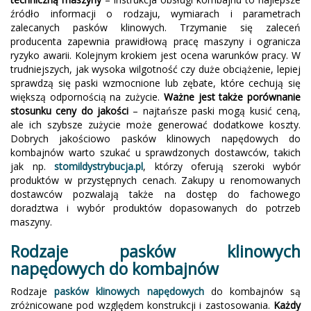
źródło informacji o rodzaju, wymiarach i parametrach
zalecanych pasków klinowych. Trzymanie się zaleceń
producenta zapewnia prawidłową pracę maszyny i ogranicza
ryzyko awarii. Kolejnym krokiem jest ocena warunków pracy. W
trudniejszych, jak wysoka wilgotność czy duże obciążenie, lepiej
sprawdzą się paski wzmocnione lub zębate, które cechują się
większą odpornością na zużycie.
Ważne jest także porównanie
stosunku ceny do jakości
– najtańsze paski mogą kusić ceną,
ale ich szybsze zużycie może generować dodatkowe koszty.
Dobrych jakościowo pasków klinowych napędowych do
kombajnów warto szukać u sprawdzonych dostawców, takich
jak np.
stomildystrybucja.pl
, którzy oferują szeroki wybór
produktów w przystępnych cenach. Zakupy u renomowanych
dostawców pozwalają także na dostęp do fachowego
doradztwa i wybór produktów dopasowanych do potrzeb
maszyny.
Rodzaje pasków klinowych
napędowych do kombajnów
Rodzaje
pasków klinowych napędowych
do kombajnów są
zróżnicowane pod względem konstrukcji i zastosowania.
Każdy