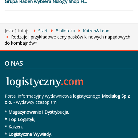
Grupa Raben wybiera Nulogy Shop Fl...
Jesteś tutaj:
Start
Biblioteka
Kaizen&Lean
Rodzaje i przykładowe ceny pasków klinowych napędowych
do kombajnów*
O NAS
Portal informacyjny wydawnictwa logistycznego
Medialog Sp z
o.o. -
wydawcy czasopism:
* Magazynowanie i Dystrybucja,
* Top Logistyk
,
* Kaizen,
* Logistyczne Wywiady
.