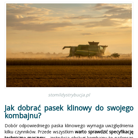
stomildystrybucja.pl
Jak dobrać pasek klinowy do swojego
kombajnu?
Dobór odpowiedniego paska klinowego wymaga uwzględnienia
kilku czynników. Przede wszystkim
warto sprawdzić specyfikację
techniczną maszyny
– instrukcja obsługi kombajnu to najlepsze