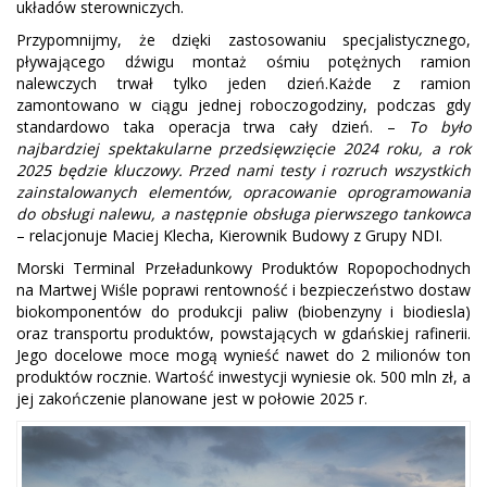
układów sterowniczych.
Przypomnijmy, że dzięki zastosowaniu specjalistycznego,
pływającego dźwigu montaż ośmiu potężnych ramion
nalewczych trwał tylko jeden dzień.Każde z ramion
zamontowano w ciągu jednej roboczogodziny, podczas gdy
standardowo taka operacja trwa cały dzień. –
To było
najbardziej spektakularne przedsięwzięcie 2024 roku, a rok
2025 będzie kluczowy. Przed nami testy i rozruch wszystkich
zainstalowanych elementów, opracowanie oprogramowania
do obsługi nalewu, a następnie obsługa pierwszego tankowca
– relacjonuje Maciej Klecha, Kierownik Budowy z Grupy NDI.
Morski Terminal Przeładunkowy Produktów Ropopochodnych
na Martwej Wiśle poprawi rentowność i bezpieczeństwo dostaw
biokomponentów do produkcji paliw (biobenzyny i biodiesla)
oraz transportu produktów, powstających w gdańskiej rafinerii.
Jego docelowe moce mogą wynieść nawet do 2 milionów ton
produktów rocznie. Wartość inwestycji wyniesie ok. 500 mln zł, a
jej zakończenie planowane jest w połowie 2025 r.