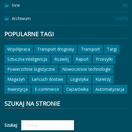
Inne
(5)
Archiwum
(2537)
POPULARNE TAGI
Współpraca
Transport drogowy
Transport
Targi
Sztuczna inteligencja
Rozwój
Raport
Przesyłki
Powierzchnie logistyczne
Nowoczesne technologie
Magazyn
Łańcuch dostaw
Logistyka
Kurierzy
Inwestycja
E-commerce
Ciężarówka
Automatyzacja
SZUKAJ NA STRONIE
Szukaj: