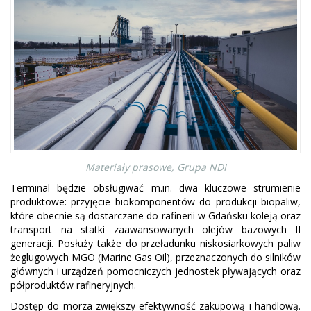
Materiały prasowe, Grupa NDI
Terminal będzie obsługiwać m.in. dwa kluczowe strumienie
produktowe: przyjęcie biokomponentów do produkcji biopaliw,
które obecnie są dostarczane do rafinerii w Gdańsku koleją oraz
transport na statki zaawansowanych olejów bazowych II
generacji. Posłuży także do przeładunku niskosiarkowych paliw
żeglugowych MGO (Marine Gas Oil), przeznaczonych do silników
głównych i urządzeń pomocniczych jednostek pływających oraz
półproduktów rafineryjnych.
Dostęp do morza zwiększy efektywność zakupową i handlową.