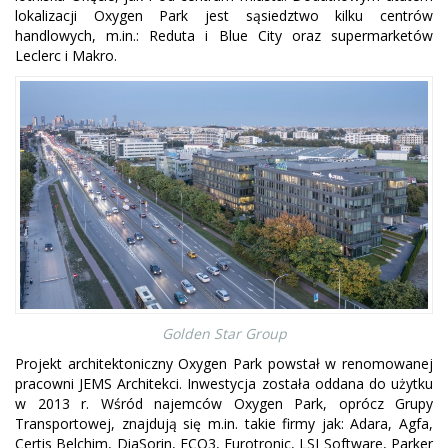
lokalizacji Oxygen Park jest sąsiedztwo kilku centrów
handlowych, m.in.: Reduta i Blue City oraz supermarketów
Leclerc i Makro.
Golden Star Group
Projekt architektoniczny Oxygen Park powstał w renomowanej
pracowni JEMS Architekci. Inwestycja została oddana do użytku
w 2013 r. Wśród najemców Oxygen Park, oprócz Grupy
Transportowej, znajdują się m.in. takie firmy jak: Adara, Agfa,
Certis Belchim, DiaSorin, ECO3, Eurotronic, LSI Software, Parker