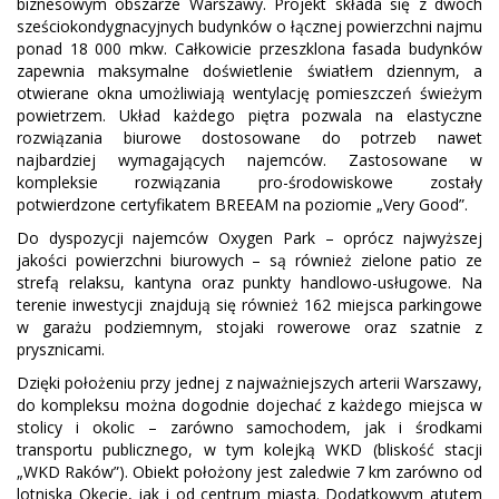
biznesowym obszarze Warszawy. Projekt składa się z dwóch
sześciokondygnacyjnych budynków o łącznej powierzchni najmu
ponad 18 000 mkw. Całkowicie przeszklona fasada budynków
zapewnia maksymalne doświetlenie światłem dziennym, a
otwierane okna umożliwiają wentylację pomieszczeń świeżym
powietrzem. Układ każdego piętra pozwala na elastyczne
rozwiązania biurowe dostosowane do potrzeb nawet
najbardziej wymagających najemców. Zastosowane w
kompleksie rozwiązania pro-środowiskowe zostały
potwierdzone certyfikatem BREEAM na poziomie „Very Good”.
Do dyspozycji najemców Oxygen Park – oprócz najwyższej
jakości powierzchni biurowych – są również zielone patio ze
strefą relaksu, kantyna oraz punkty handlowo-usługowe. Na
terenie inwestycji znajdują się również 162 miejsca parkingowe
w garażu podziemnym, stojaki rowerowe oraz szatnie z
prysznicami.
Dzięki położeniu przy jednej z najważniejszych arterii Warszawy,
do kompleksu można dogodnie dojechać z każdego miejsca w
stolicy i okolic – zarówno samochodem, jak i środkami
transportu publicznego, w tym kolejką WKD (bliskość stacji
„WKD Raków”). Obiekt położony jest zaledwie 7 km zarówno od
lotniska Okęcie, jak i od centrum miasta. Dodatkowym atutem