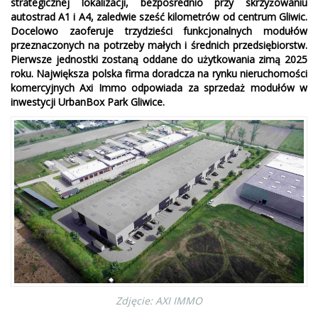
strategicznej lokalizacji, bezpośrednio przy skrzyżowaniu
autostrad A1 i A4, zaledwie sześć kilometrów od centrum Gliwic.
Docelowo zaoferuje trzydzieści funkcjonalnych modułów
przeznaczonych na potrzeby małych i średnich przedsiębiorstw.
Pierwsze jednostki zostaną oddane do użytkowania zimą 2025
roku. Największa polska firma doradcza na rynku nieruchomości
komercyjnych Axi Immo odpowiada za sprzedaż modułów w
inwestycji UrbanBox Park Gliwice.
Zdjęcie: AXI IMMO