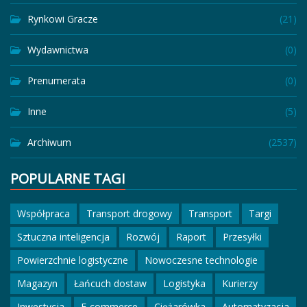
Rynkowi Gracze
(21)
Wydawnictwa
(0)
Prenumerata
(0)
Inne
(5)
Archiwum
(2537)
POPULARNE TAGI
Współpraca
Transport drogowy
Transport
Targi
Sztuczna inteligencja
Rozwój
Raport
Przesyłki
Powierzchnie logistyczne
Nowoczesne technologie
Magazyn
Łańcuch dostaw
Logistyka
Kurierzy
Inwestycja
E-commerce
Ciężarówka
Automatyzacja