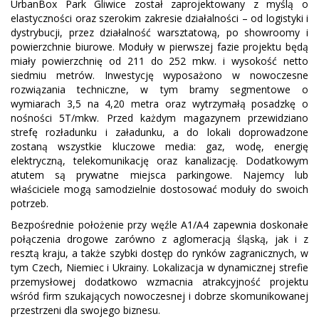
UrbanBox Park Gliwice został zaprojektowany z myślą o
elastyczności oraz szerokim zakresie działalności – od logistyki i
dystrybucji, przez działalność warsztatową, po showroomy i
powierzchnie biurowe. Moduły w pierwszej fazie projektu będą
miały powierzchnię od 211 do 252 mkw. i wysokość netto
siedmiu metrów. Inwestycję wyposażono w nowoczesne
rozwiązania techniczne, w tym bramy segmentowe o
wymiarach 3,5 na 4,20 metra oraz wytrzymałą posadzkę o
nośności 5T/mkw. Przed każdym magazynem przewidziano
strefę rozładunku i załadunku, a do lokali doprowadzone
zostaną wszystkie kluczowe media: gaz, wodę, energię
elektryczną, telekomunikację oraz kanalizację. Dodatkowym
atutem są prywatne miejsca parkingowe. Najemcy lub
właściciele mogą samodzielnie dostosować moduły do swoich
potrzeb.
Bezpośrednie położenie przy węźle A1/A4 zapewnia doskonałe
połączenia drogowe zarówno z aglomeracją śląską, jak i z
resztą kraju, a także szybki dostęp do rynków zagranicznych, w
tym Czech, Niemiec i Ukrainy. Lokalizacja w dynamicznej strefie
przemysłowej dodatkowo wzmacnia atrakcyjność projektu
wśród firm szukających nowoczesnej i dobrze skomunikowanej
przestrzeni dla swojego biznesu.