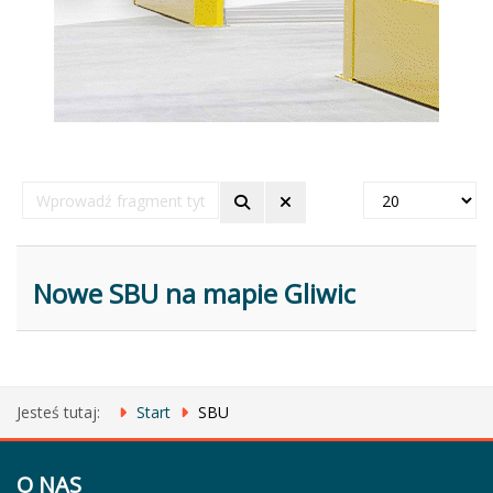
Wprowadź
Pokaż
fragment
#
tytułu
Nowe SBU na mapie Gliwic
Jesteś tutaj:
Start
SBU
O NAS