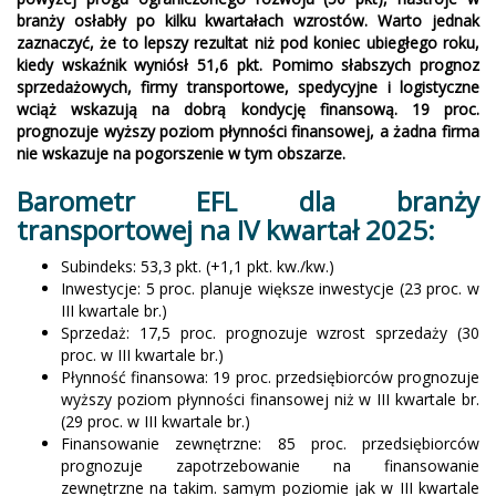
branży osłabły po kilku kwartałach wzrostów. Warto jednak
zaznaczyć, że to lepszy rezultat niż pod koniec ubiegłego roku,
kiedy wskaźnik wyniósł 51,6 pkt. Pomimo słabszych prognoz
sprzedażowych, firmy transportowe, spedycyjne i logistyczne
wciąż wskazują na dobrą kondycję finansową. 19 proc.
prognozuje wyższy poziom płynności finansowej, a żadna firma
nie wskazuje na pogorszenie w tym obszarze.
Barometr EFL dla branży
transportowej na IV kwartał 2025:
Subindeks: 53,3 pkt. (+1,1 pkt. kw./kw.)
Inwestycje: 5 proc. planuje większe inwestycje (23 proc. w
III kwartale br.)
Sprzedaż: 17,5 proc. prognozuje wzrost sprzedaży (30
proc. w III kwartale br.)
Płynność finansowa: 19 proc. przedsiębiorców prognozuje
wyższy poziom płynności finansowej niż w III kwartale br.
(29 proc. w III kwartale br.)
Finansowanie zewnętrzne: 85 proc. przedsiębiorców
prognozuje zapotrzebowanie na finansowanie
zewnętrzne na takim. samym poziomie jak w III kwartale