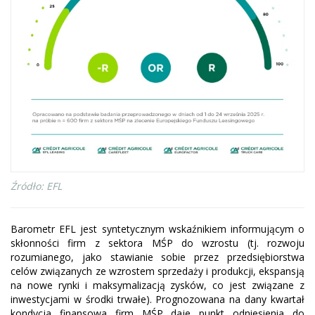
Źródło: EFL
Barometr EFL jest syntetycznym wskaźnikiem informującym o
skłonności firm z sektora MŚP do wzrostu (tj. rozwoju
rozumianego, jako stawianie sobie przez przedsiębiorstwa
celów związanych ze wzrostem sprzedaży i produkcji, ekspansją
na nowe rynki i maksymalizacją zysków, co jest związane z
inwestycjami w środki trwałe). Prognozowana na dany kwartał
kondycja finansowa firm MŚP daje punkt odniesienia do