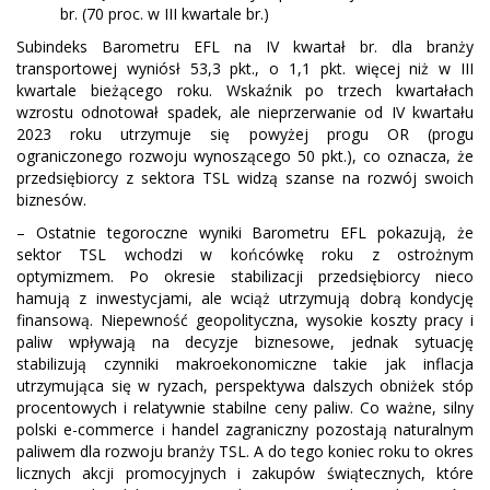
br. (70 proc. w III kwartale br.)
Subindeks Barometru EFL na IV kwartał br. dla branży
transportowej wyniósł 53,3 pkt., o 1,1 pkt. więcej niż w III
kwartale bieżącego roku. Wskaźnik po trzech kwartałach
wzrostu odnotował spadek, ale nieprzerwanie od IV kwartału
2023 roku utrzymuje się powyżej progu OR (progu
ograniczonego rozwoju wynoszącego 50 pkt.), co oznacza, że
przedsiębiorcy z sektora TSL widzą szanse na rozwój swoich
biznesów.
– Ostatnie tegoroczne wyniki Barometru EFL pokazują, że
sektor TSL wchodzi w końcówkę roku z ostrożnym
optymizmem. Po okresie stabilizacji przedsiębiorcy nieco
hamują z inwestycjami, ale wciąż utrzymują dobrą kondycję
finansową. Niepewność geopolityczna, wysokie koszty pracy i
paliw wpływają na decyzje biznesowe, jednak sytuację
stabilizują czynniki makroekonomiczne takie jak inflacja
utrzymująca się w ryzach, perspektywa dalszych obniżek stóp
procentowych i relatywnie stabilne ceny paliw. Co ważne, silny
polski e-commerce i handel zagraniczny pozostają naturalnym
paliwem dla rozwoju branży TSL. A do tego koniec roku to okres
licznych akcji promocyjnych i zakupów świątecznych, które