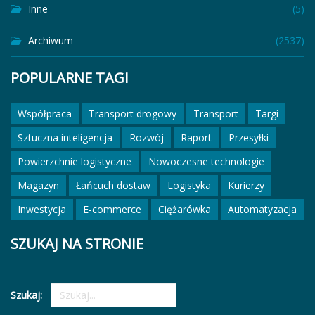
Inne
(5)
Archiwum
(2537)
POPULARNE TAGI
Współpraca
Transport drogowy
Transport
Targi
Sztuczna inteligencja
Rozwój
Raport
Przesyłki
Powierzchnie logistyczne
Nowoczesne technologie
Magazyn
Łańcuch dostaw
Logistyka
Kurierzy
Inwestycja
E-commerce
Ciężarówka
Automatyzacja
SZUKAJ NA STRONIE
Szukaj: