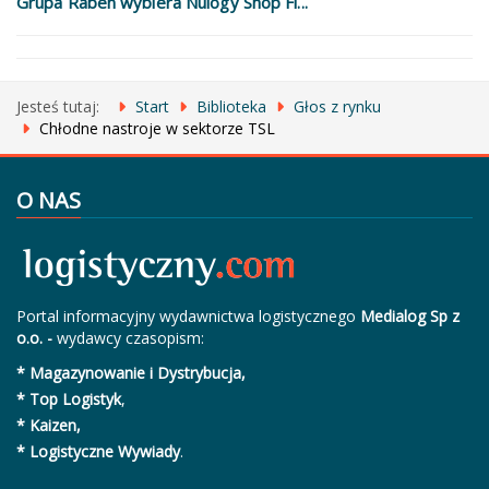
Grupa Raben wybiera Nulogy Shop Fl...
Jesteś tutaj:
Start
Biblioteka
Głos z rynku
Chłodne nastroje w sektorze TSL
O NAS
Portal informacyjny wydawnictwa logistycznego
Medialog Sp z
o.o. -
wydawcy czasopism:
* Magazynowanie i Dystrybucja,
* Top Logistyk
,
* Kaizen,
* Logistyczne Wywiady
.