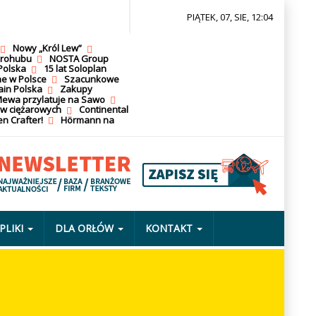
PIĄTEK, 07, SIE, 12:04
Nowy „Król Lew”
krohubu
NOSTA Group
Polska
15 lat Soloplan
ne w Polsce
Szacunkowe
ain Polska
Zakupy
ewa przylatuje na Sawo
ów ciężarowych
Continental
n Crafter!
Hörmann na
PLIKI
DLA ORŁÓW
KONTAKT