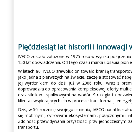
Pięćdziesiąt lat historii i innowacji
IVECO zostało założone w 1975 roku w wyniku połączenia pię
150 lat doświadczenia. Od tego czasu marka uosabia pionie
W latach 80. IVECO zrewolucjonizowało branżę transportow
jako jedna z pierwszych na świecie, zaczęła stosować napę
jej wyróżnikiem do dziś. Już w 2006 roku, wraz z premi
doprowadziła do opracowania kompleksowej oferty multie
oraz silnikami spalinowymi na wodór. Strategia ta odzw
klienta i wspierających ich w procesie transformacji energet
Dziś, w 50. rocznicę swojego istnienia, IVECO nadal kształt
się mobilnymi, cyfrowymi ekosystemami, połączonymi i inte
Zdolność przewidywania przyszłości przy jednoczesnym za
transportu.