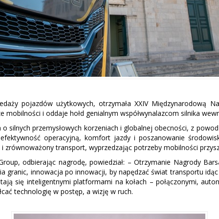
zedaży pojazdów użytkowych, otrzymała XXIV Międzynarodową Nag
 mobilności i oddaje hołd genialnym współwynalazcom silnika wewnęt
a o silnych przemysłowych korzeniach i globalnej obecności, z powo
efektywność operacyjną, komfort jazdy i poszanowanie środowisk
i zrównoważony transport, wyprzedzając potrzeby mobilności przysz
 Group, odbierając nagrodę, powiedział: – Otrzymanie Nagrody Bar
ia granic, innowacja po innowacji, by napędzać świat transportu idąc 
 stają się inteligentnymi platformami na kołach – połączonymi, a
ałcać technologię w postęp, a wizję w ruch.