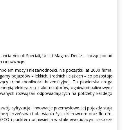
ancia Veicoli Speciali, Unic i Magirus-Deutz – łącząc ponad
 i innowacje.
ymbolem mocy i niezawodności. Na początku lat 2000 firma,
amy pojazdów – lekkich, średnich i ciężkich – co pozostaje
zący trend mobilności bezemisyjnej. Ta pionierska droga
energią elektryczną z akumulatorów, ogniwami paliwowymi
icowanych rozwiązań odpowiadających na potrzeby każdego
ozwój, cyfryzację i innowacje przemysłowe. Jej pojazdy stają
a bezpieczeństwa i ułatwiania życia kierowcom oraz flotom.
IVECO i punktem odniesienia w stale ewoluującym sektorze