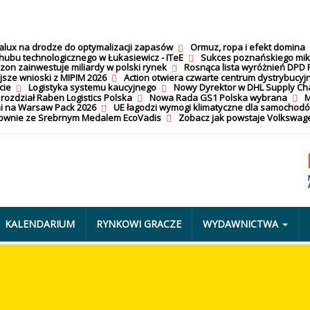
calux na drodze do optymalizacji zapasów
Ormuz, ropa i efekt domina
hubu technologicznego w Łukasiewicz - ITeE
Sukces poznańskiego mi
on zainwestuje miliardy w polski rynek
Rosnąca lista wyróżnień DPD 
jsze wnioski z MIPIM 2026
Action otwiera czwarte centrum dystrybucyj
cie
Logistyka systemu kaucyjnego
Nowy Dyrektor w DHL Supply Ch
 rozdział Raben Logistics Polska
Nowa Rada GS1 Polska wybrana
M
i na Warsaw Pack 2026
UE łagodzi wymogi klimatyczne dla samochod
nownie ze Srebrnym Medalem EcoVadis
Zobacz jak powstaje Volkswage
KALENDARIUM
RYNKOWI GRACZE
WYDAWNICTWA