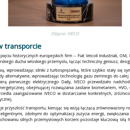
Zdjęcie: IVECO
 w transporcie
ciu historycznych europejskich firm – Fiat Veicoli Industriali, OM, L
rskiego ducha włoskiego przemysłu, łącząc techniczny geniusz, design
ą, wprowadzając silniki z turbosprężarką, które szybko stały się s
dy alternatywne, wprowadzając technologię gazu ziemnego do całej g
erą pierwszego elektrycznego Daily, IVECO przewidziało nadchod
nergetycznej, obejmującej rozwiązania zasilane biometanem, HVO, 
ierciedla zaangażowanie IVECO w dostarczanie konkretnych, zróżn
ycznej.
uje przyszłość transportu, kierując się wizją łączącą zrównoważony r
ligentnymi, zdolnymi do optymalizacji zużycia energii, zwiększani
chowaniu silnych przemysłowych korzeni pozostaje kluczową siłą 