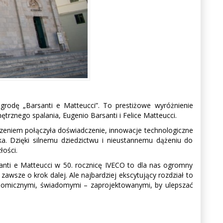
rodę „Barsanti e Matteucci”. To prestiżowe wyróżnienie
rznego spalania, Eugenio Barsanti i Felice Matteucci.
dzeniem połączyła doświadczenie, innowacje technologiczne
a. Dzięki silnemu dziedzictwu i nieustannemu dążeniu do
łości.
santi e Matteucci w 50. rocznicę IVECO to dla nas ogromny
zawsze o krok dalej. Ale najbardziej ekscytujący rozdział to
utonomicznymi, świadomymi – zaprojektowanymi, by ulepszać