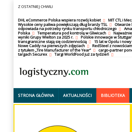
Z OSTATNIEJ CHWILI
DHL eCommerce Polska wspiera rozwój kobiet
MIT CTL i Me
Wysokie ceny paliwa powiększają dług branży TSL
Otwarcie 
odpowiada na potrzeby rynku transportu chłodniczego
Amaz
Polska
Temperatura pod kontrolą w Gliwicach
Najważnie
wyniki Grupy Wielton za 2025 r.
Polskie innowacje w Stuttgar
transgraniczne stają się codziennością
15 lat w Opolu i nowy
Nowe Caddy na pierwszych zdjęciach
RedSteel z nowościam
z tytułem „Tire Manufacturer of the Year”
cargo-partner po
targach Securex
Targi WorldFood już za tydzień
STRONA GŁÓWNA
AKTUALNOŚCI
BIBLIOTEKA