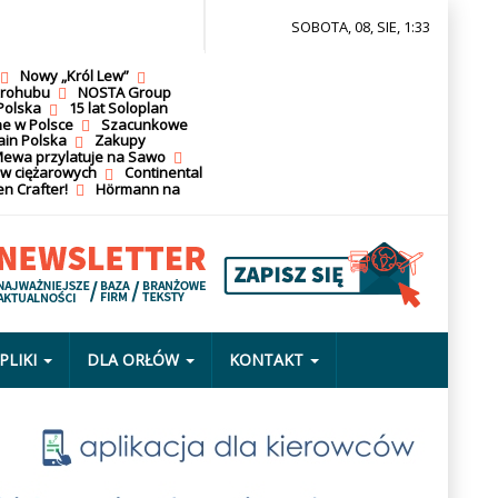
SOBOTA, 08, SIE, 1:33
Nowy „Król Lew”
krohubu
NOSTA Group
Polska
15 lat Soloplan
ne w Polsce
Szacunkowe
ain Polska
Zakupy
ewa przylatuje na Sawo
ów ciężarowych
Continental
n Crafter!
Hörmann na
PLIKI
DLA ORŁÓW
KONTAKT