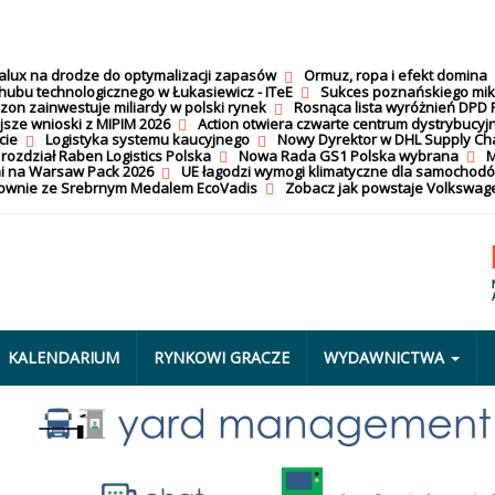
calux na drodze do optymalizacji zapasów
Ormuz, ropa i efekt domina
hubu technologicznego w Łukasiewicz - ITeE
Sukces poznańskiego mi
on zainwestuje miliardy w polski rynek
Rosnąca lista wyróżnień DPD 
jsze wnioski z MIPIM 2026
Action otwiera czwarte centrum dystrybucyj
cie
Logistyka systemu kaucyjnego
Nowy Dyrektor w DHL Supply Ch
 rozdział Raben Logistics Polska
Nowa Rada GS1 Polska wybrana
M
i na Warsaw Pack 2026
UE łagodzi wymogi klimatyczne dla samochod
nownie ze Srebrnym Medalem EcoVadis
Zobacz jak powstaje Volkswage
KALENDARIUM
RYNKOWI GRACZE
WYDAWNICTWA