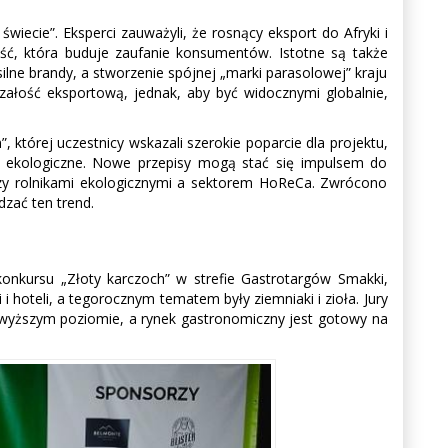
iecie”. Eksperci zauważyli, że rosnący eksport do Afryki i
ość, która buduje zaufanie konsumentów. Istotne są także
silne brandy, a stworzenie spójnej „marki parasolowej” kraju
rzałość eksportową, jednak, aby być widocznymi globalnie,
 której uczestnicy wskazali szerokie poparcie dla projektu,
y ekologiczne. Nowe przepisy mogą stać się impulsem do
dzy rolnikami ekologicznymi a sektorem HoReCa. Zwrócono
zać ten trend.
konkursu „Złoty karczoch” w strefie Gastrotargów Smakki,
i hoteli, a tegorocznym tematem były ziemniaki i zioła. Jury
najwyższym poziomie, a rynek gastronomiczny jest gotowy na