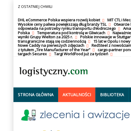
Z OSTATNIEJ CHWILI
DHL eCommerce Polska wspiera rozwój kobiet
MIT CTL i Me
Wysokie ceny paliwa powiększają dług branży TSL
Otwarcie 
odpowiada na potrzeby rynku transportu chłodniczego
Amaz
Polska
Temperatura pod kontrolą w Gliwicach
Najważnie
wyniki Grupy Wielton za 2025 r.
Polskie innowacje w Stuttgar
transgraniczne stają się codziennością
15 lat w Opolu i nowy
Nowe Caddy na pierwszych zdjęciach
RedSteel z nowościam
z tytułem „Tire Manufacturer of the Year”
cargo-partner po
targach Securex
Targi WorldFood już za tydzień
STRONA GŁÓWNA
AKTUALNOŚCI
BIBLIOTEKA