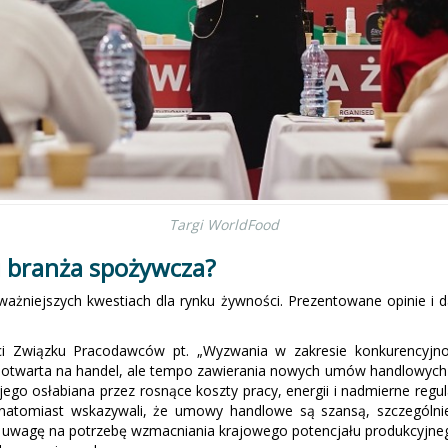
Targi WorldFood
i branża spożywcza?
jważniejszych kwestiach dla rynku żywności. Prezentowane opinie i
ści Związku Pracodawców pt. „Wyzwania w zakresie konkurencyjn
 otwarta na handel, ale tempo zawierania nowych umów handlowych 
ego osłabiana przez rosnące koszty pracy, energii i nadmierne regul
y natomiast wskazywali, że umowy handlowe są szansą, szczególn
uwagę na potrzebę wzmacniania krajowego potencjału produkcyjnego,