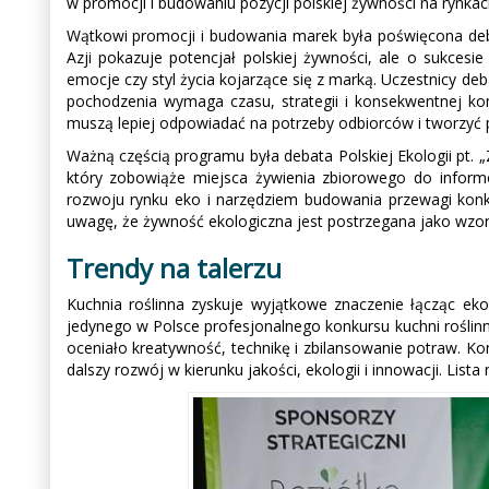
w promocji i budowaniu pozycji polskiej żywności na rynka
Wątkowi promocji i budowania marek była poświęcona debata
Azji pokazuje potencjał polskiej żywności, ale o sukces
emocje czy styl życia kojarzące się z marką. Uczestnicy deb
pochodzenia wymaga czasu, strategii i konsekwentnej komu
muszą lepiej odpowiadać na potrzeby odbiorców i tworzyć pr
Ważną częścią programu była debata Polskiej Ekologii pt. „
który zobowiąże miejsca żywienia zbiorowego do inform
rozwoju rynku eko i narzędziem budowania przewagi konk
uwagę, że żywność ekologiczna jest postrzegana jako wzo
Trendy na talerzu
Kuchnia roślinna zyskuje wyjątkowe znaczenie łącząc eko
jedynego w Polsce profesjonalnego konkursu kuchni roślinnej
oceniało kreatywność, technikę i zbilansowanie potraw. Ko
dalszy rozwój w kierunku jakości, ekologii i innowacji. Lis