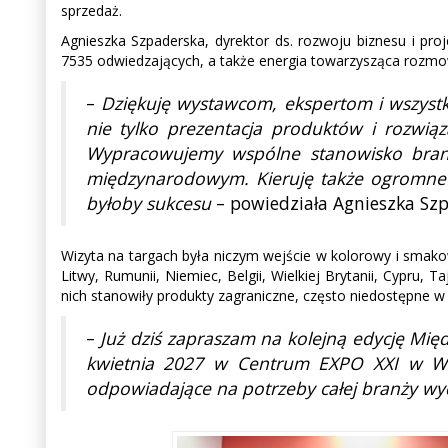
sprzedaż.
Agnieszka Szpaderska, dyrektor ds. rozwoju biznesu i pr
7535 odwiedzających, a także energia towarzysząca rozm
–
Dziękuję wystawcom, ekspertom i wszyst
nie tylko prezentacja produktów i rozwiąz
Wypracowujemy wspólne stanowisko branży
międzynarodowym. Kieruję także ogromne po
byłoby sukcesu
– powiedziała Agnieszka Sz
Wizyta na targach była niczym wejście w kolorowy i smakowi
Litwy, Rumunii, Niemiec, Belgii, Wielkiej Brytanii, Cypru,
nich stanowiły produkty zagraniczne, często niedostępne w
–
Już dziś zapraszam na kolejną edycję Mi
kwietnia 2027 w Centrum EXPO XXI w War
odpowiadające na potrzeby całej branży w