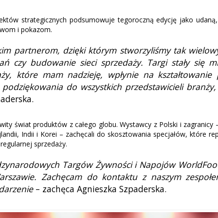
ojektów strategicznych podsumowuje tegoroczną edycję jako udaną,
owom i pokazom.
kim partnerom, dzięki którym stworzyliśmy tak wiel
ań czy budowanie sieci sprzedaży. Targi stały się m
, które mam nadzieję, wpłynie na kształtowanie pr
dziękowania do wszystkich przedstawicieli branży, k
paderska.
ty świat produktów z całego globu. Wystawcy z Polski i zagranicy – m.
 Tajlandii, Indii i Korei – zachęcali do skosztowania specjałów, któ
 regularnej sprzedaży.
ędzynarodowych Targów Żywności i Napojów WorldFood
szawie. Zachęcam do kontaktu z naszym zespołem,
ydarzenie
– zachęca Agnieszka Szpaderska.