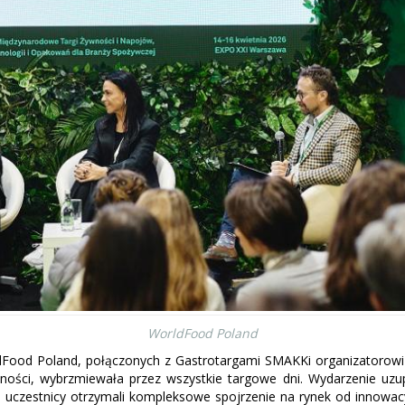
WorldFood Poland
ood Poland, połączonych z Gastrotargami SMAKKi organizatorowi u
wności, wybrzmiewała przez wszystkie targowe dni. Wydarzenie uz
że uczestnicy otrzymali kompleksowe spojrzenie na rynek od innowac