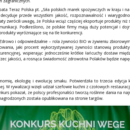
ch zagranicznych.
 Teraz Polska pt. „Siła polskich marek spożywczych w kraju i na św
ie decyduje przede wszystkim jakość, rozpoznawalność i wiarygodn
aty zwrócili uwagę, że Polska wciąż częściej eksportuje produkty niż 
nikacji. Podkreślono, że polskie firmy mają duży potencjał i doj
odukty wyróżniające się na tle konkurencji.
Zdrowo i odpowiedzialnie – rola żywności BIO w żywieniu zbiorowym”,
owania, jaki procent wykorzystywanej żywności stanowią produkt
urencyjnej, wspierając jednocześnie krótkie łańcuchy dostaw mię
rzec jakości, a rosnąca świadomość zdrowotna Polaków będzie napęd
nomię, ekologię i ewolucję smaku. Potwierdziła to trzecia edycja 
. W rywalizacji wzięli udział szefowie kuchni z czołowych restauracji 
nkurs pokazał, że polscy profesjonaliści tworzą roślinne dania na 
ta nagrodzonych została opublikowana na stronie targów.