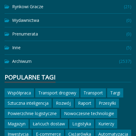
Rynkowi Gracze
(21)
Wydawnictwa
(0)
Prenumerata
(0)
Inne
(5)
Archiwum
(2537)
POPULARNE TAGI
Współpraca
Transport drogowy
Transport
Targi
Sztuczna inteligencja
Rozwój
Raport
Przesyłki
Powierzchnie logistyczne
Nowoczesne technologie
Magazyn
Łańcuch dostaw
Logistyka
Kurierzy
Inwestycja
E-commerce
Ciężarówka
Automatyzacja