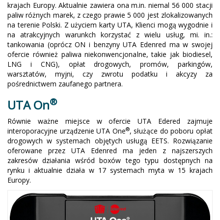
krajach Europy. Aktualnie zawiera ona m.in. niemal 56 000 stacji
paliw różnych marek, z czego prawie 5 000 jest zlokalizowanych
na terenie Polski. Z użyciem karty UTA, Klienci mogą wygodnie i
na atrakcyjnych warunkch korzystać z wielu usług, mi. in.:
tankowania (oprócz ON i benzyny UTA Edenred ma w swojej
ofercie również paliwa niekonwencjonalne, takie jak biodiesel,
LNG i CNG), opłat drogowych, promów, parkingów,
warsztatów, myjni, czy zwrotu podatku i akcyzy za
pośrednictwem zaufanego partnera.
®
UTA On
Równie ważne miejsce w ofercie UTA Edered zajmuje
®
interoporacyjne urządzenie UTA One
, służące do poboru opłat
drogowych w systemach objętych usługą EETS. Rozwiązanie
oferowane przez UTA Edenred ma jeden z najszerszych
zakresów działania wśród boxów tego typu dostępnych na
rynku i aktualnie działa w 17 systemach myta w 15 krajach
Europy.