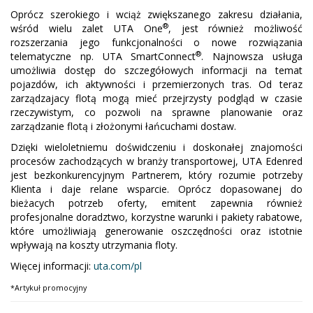
Oprócz szerokiego i wciąż zwiększanego zakresu działania,
®
wśród wielu zalet UTA One
, jest również możliwość
rozszerzania jego funkcjonalności o nowe rozwiązania
®
telematyczne np. UTA SmartConnect
. Najnowsza usługa
umożliwia dostęp do szczegółowych informacji na temat
pojazdów, ich aktywności i przemierzonych tras. Od teraz
zarządzajacy flotą mogą mieć przejrzysty podgląd w czasie
rzeczywistym, co pozwoli na sprawne planowanie oraz
zarządzanie flotą i złożonymi łańcuchami dostaw.
Dzięki wieloletniemu doświdczeniu i doskonałej znajomości
procesów zachodzących w branży transportowej, UTA Edenred
jest bezkonkurencyjnym Partnerem, który rozumie potrzeby
Klienta i daje relane wsparcie. Oprócz dopasowanej do
bieżacych potrzeb oferty, emitent zapewnia również
profesjonalne doradztwo, korzystne warunki i pakiety rabatowe,
które umożliwiają generowanie oszczędności oraz istotnie
wpływają na koszty utrzymania floty.
Więcej informacji:
uta.com/pl
*Artykuł promocyjny