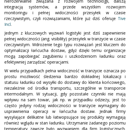
nierozerwalnie związana z rozwojem technologii, dalszą
integracją systemów, a przede wszystkim rozwojem
monitoringu i pełnej widoczności przesyłek w czasie
rzeczywistym, czyli rozwiązaniami, które już dziś oferuje
Tive
Incl
.
Jednym z kluczowych wyzwań logistyki jest dziś zapewnienie
pełnej widoczności (ang. visibility) przesyłek w tranzycie w czasie
rzeczywistym. Wdrożenie tego typu rozwiązań jest kluczem do
optymalizacji łańcucha dostaw, gdyż dzięki temu organizacje
mogą zapobiegać zagubieniu i uszkodzeniom ładunku oraz
efektywniej zarządzać operacjami.
W wielu przypadkach pełna widoczność w tranzycie oznacza po
prostu możliwość śledzenia bardzo dokładnej lokalizacji i
statusu ładunku od wysyłki do dostawy do klienta końcowego,
niezależnie od środka transportu, szczególnie w transporcie
intermodalnym. W sytuacji, gdy pozostałe czynniki nie mają
wpływu na sam towar, jak np. w przypadku odzieży, jest to
często jedyny rodzaj widoczności w tranzycie wymagany do
usprawnienia operacji w łańcucha dostaw. Jednak firmy
wysyłające delikatne lub łatwopsujące się produkty wymagają
również wglądu w stan ładunku. Utrzymanie żadanego poziomu
temperatury zawsze było wyzwaniem dla firm logistycznych.