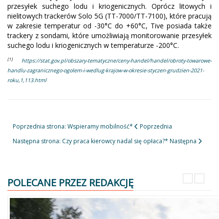
przesyłek suchego lodu i kriogenicznych. Oprócz litowych i
nielitowych trackerów Solo 5G (TT-7000/TT-7100), które pracują
w zakresie temperatur od -30°C do +60°C, Tive posiada także
trackery z sondami, które umożliwiają monitorowanie przesyłek
suchego lodu i kriogenicznych w temperaturze -200°C.
[1]
https://stat.gov.pl/obszary-tematyczne/ceny-handel/handel/obroty-towarowe-
handlu-zagranicznego-ogolem-i-wedlug-krajow-w-okresie-styczen-grudzien-2021-
roku,1,113.html
Poprzednia strona: Wspieramy mobilność*
Poprzednia
Następna strona: Czy praca kierowcy nadal się opłaca?*
Następna
POLECANE PRZEZ REDAKCJĘ