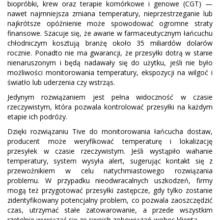
biopróbki, krew oraz terapie komórkowe i genowe (CGT) —
nawet najmniejsza zmiana temperatury, nieprzestrzeganie lub
najkrótsze opóźnienie może spowodować ogromne straty
finansowe. Szacuje się, że awarie w farmaceutycznym łańcuchu
chłodniczym kosztują branżę około 35 miliardów dolarów
rocznie. Ponadto nie ma gwarancji, że przesyłki dotrą w stanie
nienaruszonym i będą nadawały się do użytku, jeśli nie było
możliwości monitorowania temperatury, ekspozycji na wilgoć i
światło lub uderzenia czy wstrząs.
Jedynym rozwiązaniem jest pełna widoczność w czasie
rzeczywistym, która pozwala kontrolować przesyłki na każdym
etapie ich podróży.
Dzięki rozwiązaniu Tive do monitorowania łańcucha dostaw,
producent może weryfikować temperaturę i lokalizację
przesyłek w czasie rzeczywistym. Jeśli wystąpiło wahanie
temperatury, system wysyła alert, sugerując kontakt się z
przewoźnikiem w celu natychmiastowego rozwiązania
problemu. W przypadku nieodwracalnych uszkodzeń, firmy
mogą też przygotować przesyłki zastępcze, gdy tylko zostanie
zidentyfikowany potencjalny problem, co pozwala zaoszczędzić
czas, utrzymać stałe zatowarowanie, a przede wszystkim
rzetelnie wywiązać się ze swoich zobowiązań wobec klienta.