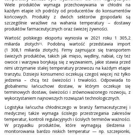
Wiele produktów wymaga przechowywania w chłodni na
każdym etapie ich podróży od producentów do konsumentów
końcowych. Produkty z dwóch sektorów gospodarki są
szczególnie wrażliwe na wahania temperatury – dostawy
produktów farmaceutycznych oraz świeżej żywności.
Wartość polskiego eksportu wyniosła w 2021 roku 1 305,2
miliarda złotych
. Podobną wartość przedstawia import
[1]
(1 308,1 miliarda złotych). Firmy zajmujące się transportem
świeżych produktów, takich jak mięso, wędliny, nabiał, czy też
owoce i warzywa borykają się z wyzwaniem, jakie stawia przed
nimi utrzymanie stałej temperatury przewozu na każdym etapie
tranzytu. Dzisiejsi konsumenci oczekują czegoś więcej niż tylko
jedzenia – chcą też świeżości i trwałości. Odpowiada to
globalnemu łańcuchowi dostaw, w którym oczekuje się
terminowych dostaw, świeżości i zrównoważonego rozwoju, z
wykorzystaniem najnowszych rozwiązań technologicznych.
Logistyka łańcucha chłodniczego w branży farmaceutycznej i
medycznej także wymaga ścisłego przestrzegania zakresów
temperatur, kontroli regulacyjnych i ścisłych terminów ważności.
W przypadku produktów, które wymagają śledzenia i
monitorowania bardzo niskich temperatur — np. szczepionki,