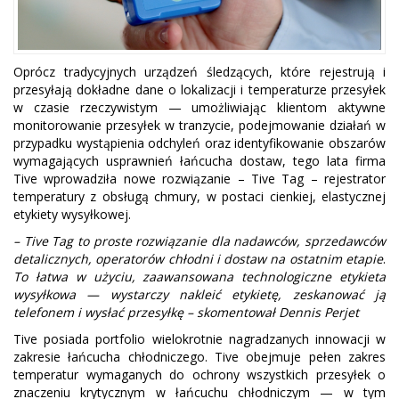
Oprócz tradycyjnych urządzeń śledzących, które rejestrują i
przesyłają dokładne dane o lokalizacji i temperaturze przesyłek
w czasie rzeczywistym — umożliwiając klientom aktywne
monitorowanie przesyłek w tranzycie, podejmowanie działań w
przypadku wystąpienia odchyleń oraz identyfikowanie obszarów
wymagających usprawnień łańcucha dostaw, tego lata firma
Tive wprowadziła nowe rozwiązanie – Tive Tag – rejestrator
temperatury z obsługą chmury, w postaci cienkiej, elastycznej
etykiety wysyłkowej.
– Tive Tag to proste rozwiązanie dla nadawców, sprzedawców
detalicznych, operatorów chłodni i dostaw na ostatnim etapie
.
To łatwa w użyciu, zaawansowana technologiczne etykieta
wysyłkowa — wystarczy nakleić etykietę, zeskanować ją
telefonem i wysłać przesyłkę – skomentował Dennis Perjet
Tive posiada portfolio wielokrotnie nagradzanych innowacji w
zakresie łańcucha chłodniczego. Tive obejmuje pełen zakres
temperatur wymaganych do ochrony wszystkich przesyłek o
znaczeniu krytycznym w łańcuchu chłodniczym — w tym