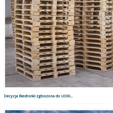
Decyzja Biedronki zgłoszona do UOKi...