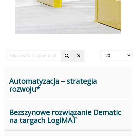
Wprowadź
Pokaż
fragment
#
tytułu
Automatyzacja – strategia
rozwoju*
Bezszynowe rozwiązanie Dematic
na targach LogiMAT