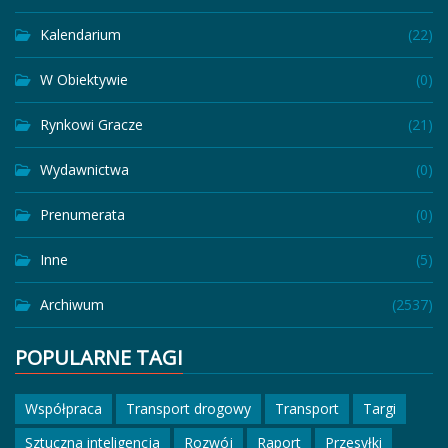
Kalendarium
(22)
W Obiektywie
(0)
Rynkowi Gracze
(21)
Wydawnictwa
(0)
Prenumerata
(0)
Inne
(5)
Archiwum
(2537)
POPULARNE TAGI
Współpraca
Transport drogowy
Transport
Targi
Sztuczna inteligencja
Rozwój
Raport
Przesyłki