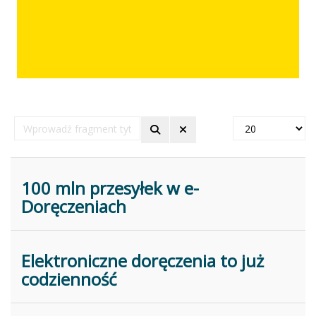
Wprowadź
Pokaż
fragment
#
tytułu
100 mln przesyłek w e-
Doręczeniach
Elektroniczne doręczenia to już
codzienność