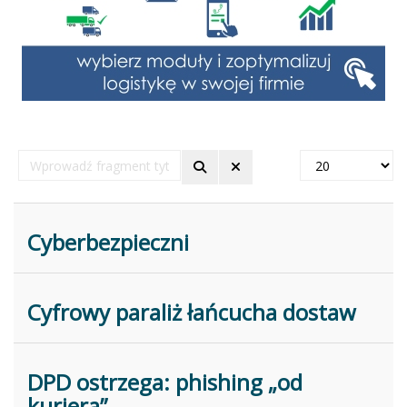
Wprowadź
Pokaż
fragment
#
tytułu
Cyberbezpieczni
Cyfrowy paraliż łańcucha dostaw
DPD ostrzega: phishing „od
kuriera”