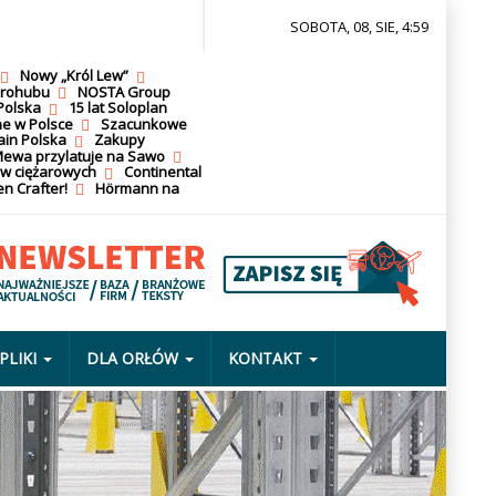
SOBOTA, 08, SIE, 4:59
Nowy „Król Lew”
krohubu
NOSTA Group
Polska
15 lat Soloplan
ne w Polsce
Szacunkowe
ain Polska
Zakupy
ewa przylatuje na Sawo
ów ciężarowych
Continental
n Crafter!
Hörmann na
PLIKI
DLA ORŁÓW
KONTAKT