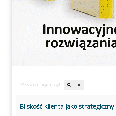
Wprowadź
fragment
tytułu
Bliskość klienta jako strategiczn