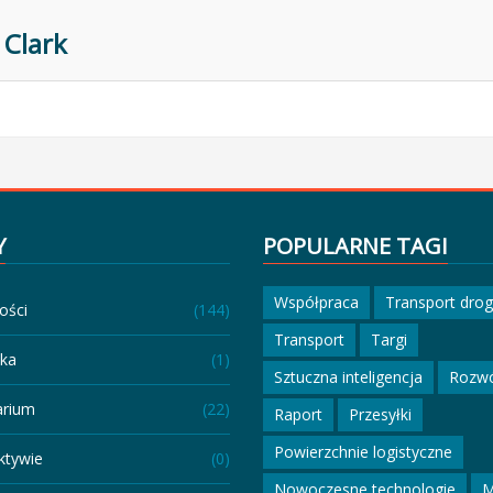
Clark
Y
POPULARNE TAGI
Współpraca
Transport dro
ości
(144)
Transport
Targi
eka
(1)
Sztuczna inteligencja
Rozw
arium
(22)
Raport
Przesyłki
Powierzchnie logistyczne
ktywie
(0)
Nowoczesne technologie
M