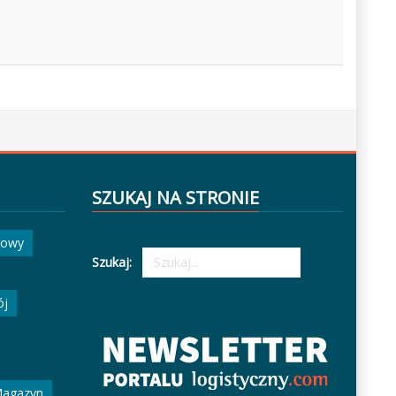
SZUKAJ NA STRONIE
gowy
Szukaj:
ój
agazyn