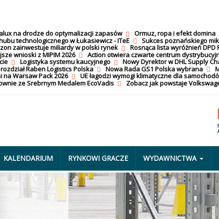
calux na drodze do optymalizacji zapasów
Ormuz, ropa i efekt domina
hubu technologicznego w Łukasiewicz - ITeE
Sukces poznańskiego mi
on zainwestuje miliardy w polski rynek
Rosnąca lista wyróżnień DPD 
jsze wnioski z MIPIM 2026
Action otwiera czwarte centrum dystrybucyj
cie
Logistyka systemu kaucyjnego
Nowy Dyrektor w DHL Supply Ch
 rozdział Raben Logistics Polska
Nowa Rada GS1 Polska wybrana
M
i na Warsaw Pack 2026
UE łagodzi wymogi klimatyczne dla samochod
nownie ze Srebrnym Medalem EcoVadis
Zobacz jak powstaje Volkswage
KALENDARIUM
RYNKOWI GRACZE
WYDAWNICTWA