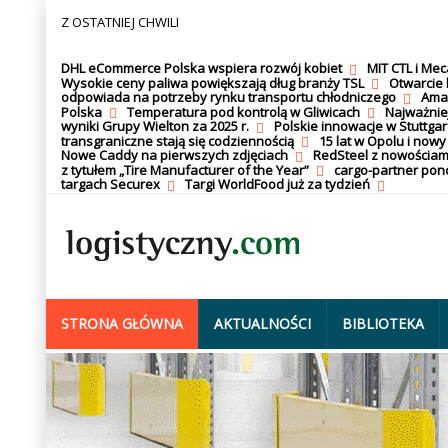
Z OSTATNIEJ CHWILI
DHL eCommerce Polska wspiera rozwój kobiet
MIT CTL i Me
Wysokie ceny paliwa powiększają dług branży TSL
Otwarcie 
odpowiada na potrzeby rynku transportu chłodniczego
Amaz
Polska
Temperatura pod kontrolą w Gliwicach
Najważnie
wyniki Grupy Wielton za 2025 r.
Polskie innowacje w Stuttgar
transgraniczne stają się codziennością
15 lat w Opolu i nowy
Nowe Caddy na pierwszych zdjęciach
RedSteel z nowościam
z tytułem „Tire Manufacturer of the Year”
cargo-partner po
targach Securex
Targi WorldFood już za tydzień
STRONA GŁÓWNA
AKTUALNOŚCI
BIBLIOTEKA