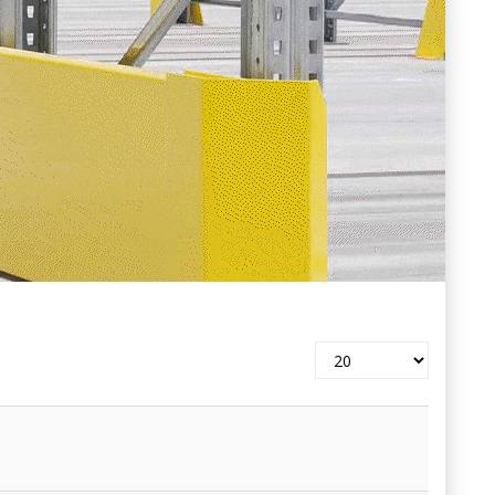
Pokaż
#