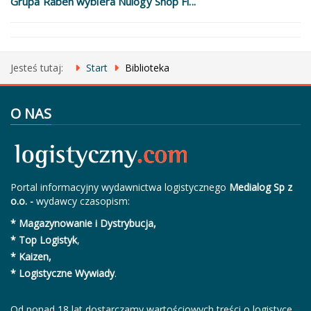
Grupa Raben wybiera Nulogy Shop Fl...
Jesteś tutaj:
Start
Biblioteka
O NAS
Portal informacyjny wydawnictwa logistycznego
Medialog Sp z
o.o. -
wydawcy czasopism:
* Magazynowanie i Dystrybucja,
* Top Logistyk
,
* Kaizen,
* Logistyczne Wywiady
.
Od ponad 18 lat dostarczamy wartościowych treści o logistyce