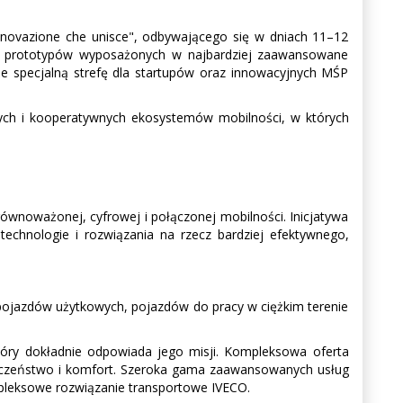
nnovazione che unisce", odbywającego się w dniach 11–12
az prototypów wyposażonych w najbardziej zaawansowane
kże specjalną strefę dla startupów oraz innowacyjnych MŚP
nych i kooperatywnych ekosystemów mobilności, w których
równoważonej, cyfrowej i połączonej mobilności. Inicjatywa
echnologie i rozwiązania na rzecz bardziej efektywnego,
ch pojazdów użytkowych, pojazdów do pracy w ciężkim terenie
tóry dokładnie odpowiada jego misji. Kompleksowa oferta
ieczeństwo i komfort. Szeroka gama zaawansowanych usług
pleksowe rozwiązanie transportowe IVECO.