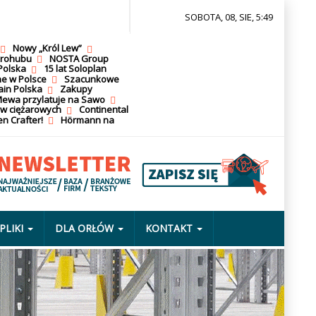
SOBOTA, 08, SIE, 5:49
Nowy „Król Lew”
krohubu
NOSTA Group
Polska
15 lat Soloplan
ne w Polsce
Szacunkowe
ain Polska
Zakupy
ewa przylatuje na Sawo
ów ciężarowych
Continental
n Crafter!
Hörmann na
PLIKI
DLA ORŁÓW
KONTAKT