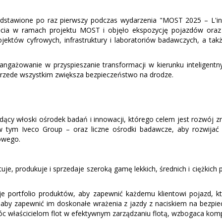
edstawione po raz pierwszy podczas wydarzenia "MOST 2025 – L'i
ięcia w ramach projektu MOST i objęło ekspozycję pojazdów or
jektów cyfrowych, infrastruktury i laboratoriów badawczych, a ta
ngażowanie w przyspieszanie transformacji w kierunku inteligent
 przede wszystkim zwiększa bezpieczeństwo na drodze.
odący włoski ośrodek badań i innowacji, którego celem jest rozwój z
w tym Iveco Group – oraz liczne ośrodki badawcze, aby rozwijać t
owego.
tuje, produkuje i sprzedaje szeroką gamę lekkich, średnich i ciężki
e portfolio produktów, aby zapewnić każdemu klientowi pojazd, k
 aby zapewnić im doskonałe wrażenia z jazdy z naciskiem na bezp
óc właścicielom flot w efektywnym zarządzaniu flotą, wzbogaca kom