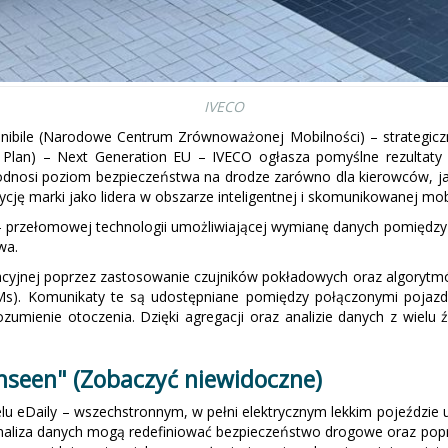
IVECO
ibile (Narodowe Centrum Zrównoważonej Mobilności) – strategiczn
 Plan) – Next Generation EU – IVECO ogłasza pomyślne rezultaty
nosi poziom bezpieczeństwa na drodze zarówno dla kierowców, jak 
ę marki jako lidera w obszarze inteligentnej i skomunikowanej mobi
– przełomowej technologii umożliwiającej wymianę danych pomiędzy p
wa.
uacyjnej poprzez zastosowanie czujników pokładowych oraz algorytm
s). Komunikaty te są udostępniane pomiędzy połączonymi pojazdami
zumienie otoczenia. Dzięki agregacji oraz analizie danych z wielu 
 Unseen" (Zobaczyć niewidoczne)
lu eDaily – wszechstronnym, w pełni elektrycznym lekkim pojeździ
 analiza danych mogą redefiniować bezpieczeństwo drogowe oraz pop