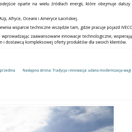
podejście oparte na wielu źródłach energii, które obejmuje dals
ji, Afryce, Oceanii i Ameryce Łacińskiej.
ewnia wsparcie techniczne wszędzie tam, gdzie pracuje pojazd IVECO
ej, wprowadzając zaawansowane innowacje technologiczne, wspieraj
em i dostawcą kompleksowej oferty produktów dla swoich klientów.
przednia
Następna strona: Tradycja i innowacja: udana modernizacja wagi