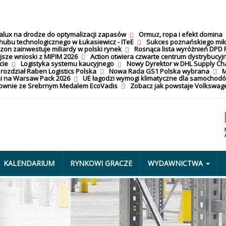
calux na drodze do optymalizacji zapasów
Ormuz, ropa i efekt domina
hubu technologicznego w Łukasiewicz - ITeE
Sukces poznańskiego mi
on zainwestuje miliardy w polski rynek
Rosnąca lista wyróżnień DPD 
jsze wnioski z MIPIM 2026
Action otwiera czwarte centrum dystrybucyj
cie
Logistyka systemu kaucyjnego
Nowy Dyrektor w DHL Supply Ch
 rozdział Raben Logistics Polska
Nowa Rada GS1 Polska wybrana
M
i na Warsaw Pack 2026
UE łagodzi wymogi klimatyczne dla samochod
nownie ze Srebrnym Medalem EcoVadis
Zobacz jak powstaje Volkswage
KALENDARIUM
RYNKOWI GRACZE
WYDAWNICTWA