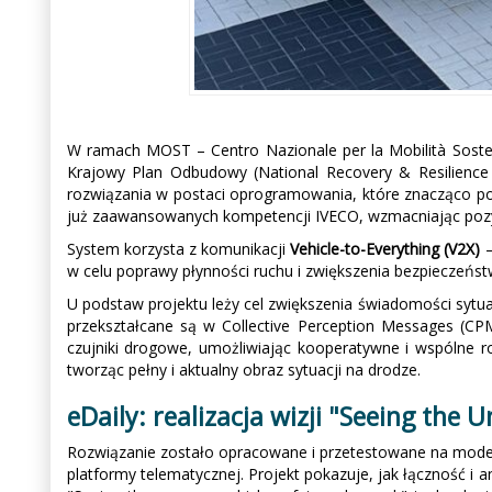
W ramach MOST – Centro Nazionale per la Mobilità Sosten
Krajowy Plan Odbudowy (National Recovery & Resilience
rozwiązania w postaci oprogramowania, które znacząco pod
już zaawansowanych kompetencji IVECO, wzmacniając pozycj
System korzysta z komunikacji
Vehicle-to-Everything (V2X)
w celu poprawy płynności ruchu i zwiększenia bezpieczeńst
U podstaw projektu leży cel zwiększenia świadomości syt
przekształcane są w Collective Perception Messages (CPM
czujniki drogowe, umożliwiając kooperatywne i wspólne ro
tworząc pełny i aktualny obraz sytuacji na drodze.
eDaily: realizacja wizji "Seeing the
Rozwiązanie zostało opracowane i przetestowane na mode
platformy telematycznej. Projekt pokazuje, jak łączność i