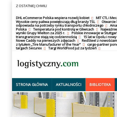
Z OSTATNIEJ CHWILI
DHL eCommerce Polska wspiera rozwój kobiet
MIT CTL i Me
Wysokie ceny paliwa powiększają dług branży TSL
Otwarcie 
odpowiada na potrzeby rynku transportu chłodniczego
Amaz
Polska
Temperatura pod kontrolą w Gliwicach
Najważnie
wyniki Grupy Wielton za 2025 r.
Polskie innowacje w Stuttgar
transgraniczne stają się codziennością
15 lat w Opolu i nowy
Nowe Caddy na pierwszych zdjęciach
RedSteel z nowościam
z tytułem „Tire Manufacturer of the Year”
cargo-partner po
targach Securex
Targi WorldFood już za tydzień
STRONA GŁÓWNA
AKTUALNOŚCI
BIBLIOTEKA