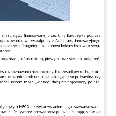
ej inicjatywy finansowanej przez Unię Europejską poprzez
 opracowania, we współpracy z Accenture, innowacyjnego
i pieszych. Osiągnięcie to stanowi kolejny krok w rozwoju
lności.
ojazdami, infrastrukturą, pieszymi oraz sieciami połączeń,
ów rozpoznawania niechronionych uczestników ruchu, które
 oraz infrastrukturą, taką jak sygnalizacja świetlna czy
źródeł system może „widzieć" dalej niż pojedynczy pojazd,
e użytkowym IVECO – z wykorzystaniem jego zaawansowanej
rawiać efektywność prowadzenia pojazdu. Kierując się wizją