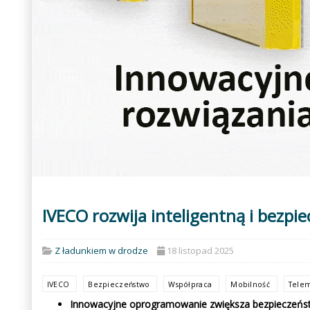
IVECO rozwija inteligentną i bezpi
Z ładunkiem w drodze
18 listopad 2025
IVECO
Bezpieczeństwo
Współpraca
Mobilność
Tele
Innowacyjne oprogramowanie zwiększa bezpieczeństwo