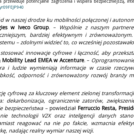
 przewiduje potencjalne zagrożenia i wspiera bezpieczniejszą, int
/yr09FEJP940
d w naszej drodze ku mobilności połączonej i autonom
gies w Iveco Group
. –
Wspólnie z naszym partnere
ieczniejszym, bardziej efektywnym i zrównoważonym.
temu – zdolnymi widzieć to, co wcześniej pozostawało
stosować innowacje cyfrowe i łączność, aby przeksz
& Mobility Lead EMEA w Accenture
. –
Oprogramowanie 
tura i ludzie wymieniają informacje w czasie rzecz
bkość, odporność i zrównoważony rozwój branży mo
ję cyfrową za kluczowy element zielonej transformacj
na: dekarbonizacja, ograniczenie zatorów, zwiększen
ie bezpieczeństwa –
powiedział
Ferruccio Resta, Presi
ie technologii V2X oraz inteligencji danych stano
miast reagować na nie po fakcie, wzmacnia efektyw
kę, nadając realny wymiar naszej wizji.