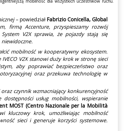
eligentniejszą mobilność dla wszystkich uczestników ruchu.
icznej –
powiedział
Fabrizio Conicella, Global
m, firmą Accenture, przyspieszamy rozwój
 System V2X sprawia, że pojazdy stają się
 niewidoczne.
tałcić mobilność w kooperatywny ekosystem.
IVECO V2X stanowi duży krok w stronę sieci
ywistym, aby poprawiać bezpieczeństwo oraz
toryzacyjnej oraz przekuwa technologię w
i oraz czynnik wzmacniający konkurencyjność
ie dostępności usług mobilności, wspieranie
dent MOST (Centro Nazionale per la Mobilità
wi kluczowy krok, umożliwiając mobilność
ność sieci i generuje korzyści systemowe.