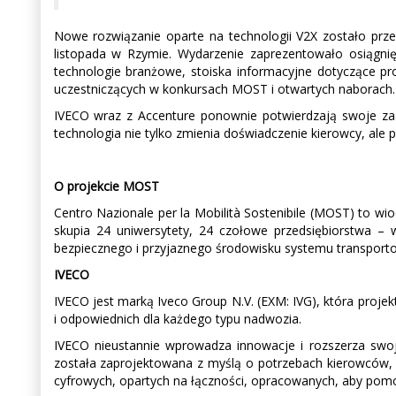
Nowe rozwiązanie oparte na technologii V2X zostało prz
listopada w Rzymie. Wydarzenie zaprezentowało osiągn
technologie branżowe, stoiska informacyjne dotyczące pro
uczestniczących w konkursach MOST i otwartych naborach.
IVECO wraz z Accenture ponownie potwierdzają swoje zaa
technologia nie tylko zmienia doświadczenie kierowcy, ale
O projekcie MOST
Centro Nazionale per la Mobilità Sostenibile (MOST) to wi
skupia 24 uniwersytety, 24 czołowe przedsiębiorstwa – 
bezpiecznego i przyjaznego środowisku systemu transport
IVECO
IVECO jest marką Iveco Group N.V. (EXM: IVG), która projek
i odpowiednich dla każdego typu nadwozia.
IVECO nieustannie wprowadza innowacje i rozszerza swoj
została zaprojektowana z myślą o potrzebach kierowców,
cyfrowych, opartych na łączności, opracowanych, aby pom