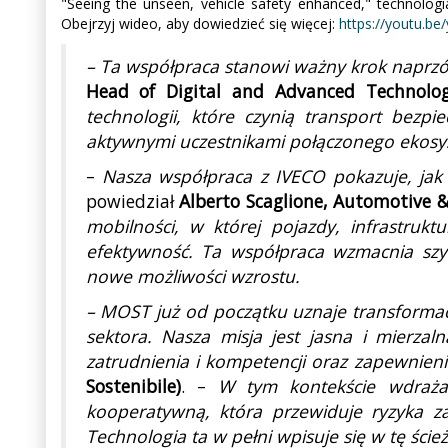
"Seeing the unseen, vehicle safety enhanced," technologia
Obejrzyj wideo, aby dowiedzieć się więcej:
https://youtu.be
– Ta współpraca stanowi ważny krok naprzó
Head of Digital and Advanced Technolo
technologii, które czynią transport bezp
aktywnymi uczestnikami połączonego ekosys
–
Nasza współpraca z IVECO pokazuje, jak 
powiedział
Alberto Scaglione, Automotive 
mobilności, w której pojazdy, infrastruk
efektywność. Ta współpraca wzmacnia szy
nowe możliwości wzrostu.
– MOST już od początku uznaje transformac
sektora. Nasza misja jest jasna i mierzal
zatrudnienia i kompetencji oraz zapewnien
Sostenibile)
. –
W tym kontekście wdrażan
kooperatywną, która przewiduje ryzyka za
Technologia ta w pełni wpisuje się w tę ścież