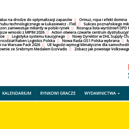
calux na drodze do optymalizacji zapasów
Ormuz, ropa i efekt domina
hubu technologicznego w Łukasiewicz - ITeE
Sukces poznańskiego mi
on zainwestuje miliardy w polski rynek
Rosnąca lista wyróżnień DPD 
jsze wnioski z MIPIM 2026
Action otwiera czwarte centrum dystrybucyj
cie
Logistyka systemu kaucyjnego
Nowy Dyrektor w DHL Supply Ch
 rozdział Raben Logistics Polska
Nowa Rada GS1 Polska wybrana
M
i na Warsaw Pack 2026
UE łagodzi wymogi klimatyczne dla samochod
nownie ze Srebrnym Medalem EcoVadis
Zobacz jak powstaje Volkswage
KALENDARIUM
RYNKOWI GRACZE
WYDAWNICTWA