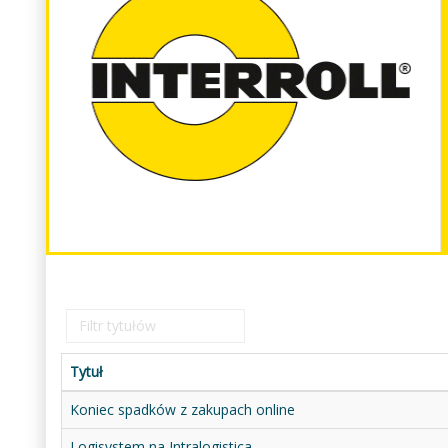
Filtr
tytułów
Tytuł
Koniec spadków z zakupach online
Logisystem na Intralogistica