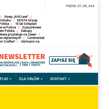
PIĄTEK, 07, SIE, 4:54
Nowy „Król Lew”
krohubu
NOSTA Group
Polska
15 lat Soloplan
ne w Polsce
Szacunkowe
ain Polska
Zakupy
ewa przylatuje na Sawo
ów ciężarowych
Continental
n Crafter!
Hörmann na
PLIKI
DLA ORŁÓW
KONTAKT