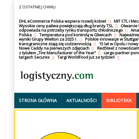
Z OSTATNIEJ CHWILI
DHL eCommerce Polska wspiera rozwój kobiet
MIT CTL i Me
Wysokie ceny paliwa powiększają dług branży TSL
Otwarcie 
odpowiada na potrzeby rynku transportu chłodniczego
Amaz
Polska
Temperatura pod kontrolą w Gliwicach
Najważnie
wyniki Grupy Wielton za 2025 r.
Polskie innowacje w Stuttgar
transgraniczne stają się codziennością
15 lat w Opolu i nowy
Nowe Caddy na pierwszych zdjęciach
RedSteel z nowościam
z tytułem „Tire Manufacturer of the Year”
cargo-partner po
targach Securex
Targi WorldFood już za tydzień
STRONA GŁÓWNA
AKTUALNOŚCI
BIBLIOTEKA