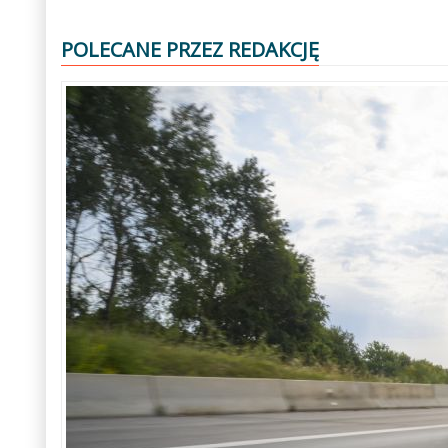
POLECANE PRZEZ REDAKCJĘ
Poprzedni
Następny