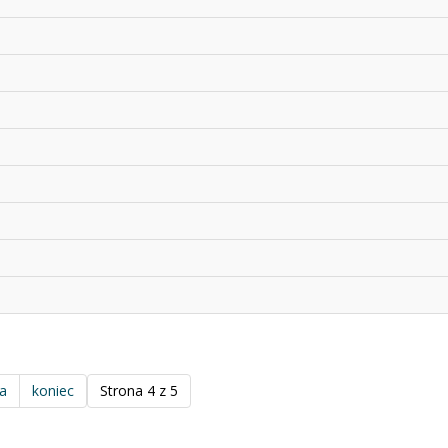
a
koniec
Strona 4 z 5