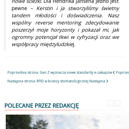
nowe ścieżki
. Dla Hendrika Jansena jedno jest
pewne –
Kerstin i ja stworzyliśmy świetny
tandem młodości i doświadczenia. Nasz
wspólny reverse mentoring zdecydowanie
poszerzył moje horyzonty i pokazał mi, jak
ogromny potencjał tkwi w cyfryzacji oraz we
współpracy międzyludzkie
j.
Poprzednia strona: Gen Z wyznacza nowe standardy e-zakupów
Poprze
Następna strona: RFID w branży stomatologicznej
Następna
POLECANE PRZEZ REDAKCJĘ