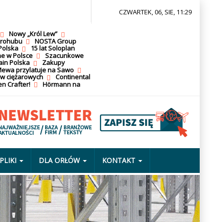
CZWARTEK, 06, SIE, 11:29
Nowy „Król Lew”
krohubu
NOSTA Group
Polska
15 lat Soloplan
ne w Polsce
Szacunkowe
ain Polska
Zakupy
ewa przylatuje na Sawo
ów ciężarowych
Continental
n Crafter!
Hörmann na
PLIKI
DLA ORŁÓW
KONTAKT