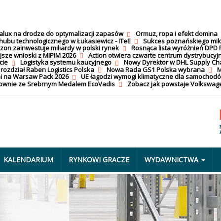
calux na drodze do optymalizacji zapasów
Ormuz, ropa i efekt domina
hubu technologicznego w Łukasiewicz - ITeE
Sukces poznańskiego mi
on zainwestuje miliardy w polski rynek
Rosnąca lista wyróżnień DPD 
jsze wnioski z MIPIM 2026
Action otwiera czwarte centrum dystrybucyj
cie
Logistyka systemu kaucyjnego
Nowy Dyrektor w DHL Supply Ch
 rozdział Raben Logistics Polska
Nowa Rada GS1 Polska wybrana
M
i na Warsaw Pack 2026
UE łagodzi wymogi klimatyczne dla samochod
nownie ze Srebrnym Medalem EcoVadis
Zobacz jak powstaje Volkswage
KALENDARIUM
RYNKOWI GRACZE
WYDAWNICTWA