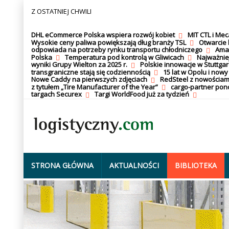
Z OSTATNIEJ CHWILI
DHL eCommerce Polska wspiera rozwój kobiet
MIT CTL i Me
Wysokie ceny paliwa powiększają dług branży TSL
Otwarcie 
odpowiada na potrzeby rynku transportu chłodniczego
Amaz
Polska
Temperatura pod kontrolą w Gliwicach
Najważnie
wyniki Grupy Wielton za 2025 r.
Polskie innowacje w Stuttgar
transgraniczne stają się codziennością
15 lat w Opolu i nowy
Nowe Caddy na pierwszych zdjęciach
RedSteel z nowościam
z tytułem „Tire Manufacturer of the Year”
cargo-partner po
targach Securex
Targi WorldFood już za tydzień
STRONA GŁÓWNA
AKTUALNOŚCI
BIBLIOTEKA