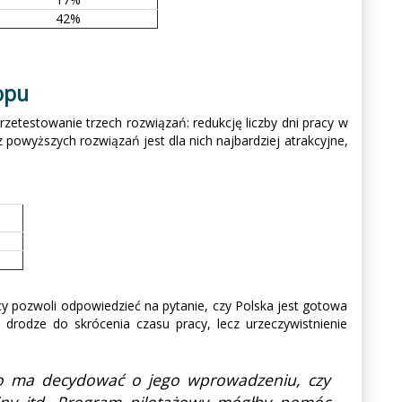
42%
opu
zetestowanie trzech rozwiązań: redukcję liczby dni pracy w
 powyższych rozwiązań jest dla nich najbardziej atrakcyjne,
cy pozwoli odpowiedzieć na pytanie, czy Polska jest gotowa
rodze do skrócenia czasu pracy, lecz urzeczywistnienie
kto ma decydować o jego wprowadzeniu, czy
jny itd. Program pilotażowy mógłby pomóc