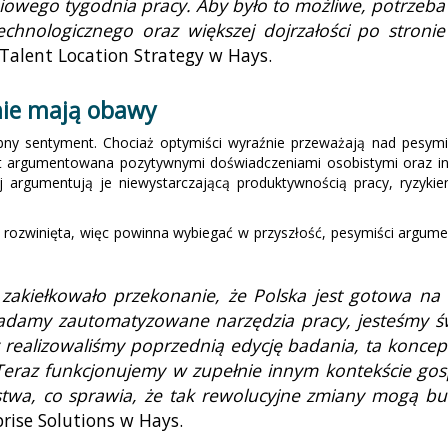
owego tygodnia pracy. Aby było to możliwe, potrzeba
chnologicznego oraz większej dojrzałości po stron
Talent Location Strategy w Hays.
śnie mają obawy
ny sentyment. Chociaż optymiści wyraźnie przeważają nad pesymis
est argumentowana pozytywnymi doświadczeniami osobistymi oraz in
 argumentują je niewystarczającą produktywnością pracy, ryzykie
 rozwinięta, więc powinna wybiegać w przyszłość, pesymiści argumen
akiełkowało przekonanie, że Polska jest gotowa na o
iadamy zautomatyzowane narzędzia pracy, jesteśmy 
y realizowaliśmy poprzednią edycję badania, ta koncep
Teraz funkcjonujemy w zupełnie innym kontekście gos
stwa, co sprawia, że tak rewolucyjne zmiany mogą bu
prise Solutions w Hays.