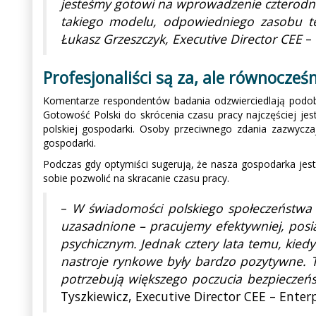
jesteśmy gotowi na wprowadzenie czterodni
takiego modelu, odpowiedniego zasobu te
Łukasz Grzeszczyk, Executive Director CEE
– 
Profesjonaliści są za, ale równocze
Komentarze respondentów badania odzwierciedlają podob
Gotowość Polski do skrócenia czasu pracy najczęściej j
polskiej gospodarki. Osoby przeciwnego zdania zazwyczaj
gospodarki.
Podczas gdy optymiści sugerują, że nasza gospodarka jest
sobie pozwolić na skracanie czasu pracy.
–
W świadomości polskiego społeczeństwa z
uzasadnione – pracujemy efektywniej, pos
psychicznym. Jednak cztery lata temu, kied
nastroje rynkowe były bardzo pozytywne. 
potrzebują większego poczucia bezpieczeń
Tyszkiewicz, Executive Director CEE – Enter