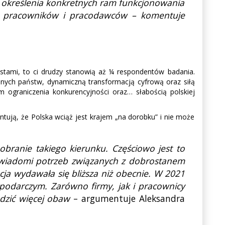
 określenia konkretnych ram funkcjonowania
ie pracowników i pracodawców – komentuje
tami, to ci drudzy stanowią aż ¼ respondentów badania.
nych państw, dynamiczną transformacją cyfrową oraz siłą
m ograniczenia konkurencyjności oraz… słabością polskiej
tują, że Polska wciąż jest krajem „na dorobku” i nie może
branie takiego kierunku. Częściowo jest to
świadomi potrzeb związanych z dobrostanem
cja wydawała się bliższa niż obecnie. W 2021
podarczym. Zarówno firmy, jak i pracownicy
dzić więcej obaw
– argumentuje Aleksandra