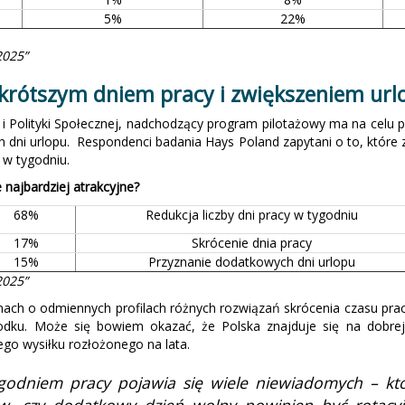
5%
22%
2025”
 krótszym dniem pracy i zwiększeniem url
 Polityki Społecznej, nadchodzący program pilotażowy ma na celu pr
 dni urlopu. Respondenci badania Hays Poland zapytani o to, które z
 w tygodniu.
 najbardziej atrakcyjne?
68%
Redukcja liczby dni pracy w tygodniu
17%
Skrócenie dnia pracy
15%
Przyznanie dodatkowych dni urlopu
2025”
mach o odmiennych profilach różnych rozwiązań skrócenia czasu pra
dku. Może się bowiem okazać, że Polska znajduje się na dobrej d
o wysiłku rozłożonego na lata.
tygodniem pracy pojawia się wiele niewiadomych – 
w, czy dodatkowy dzień wolny powinien być rotacy