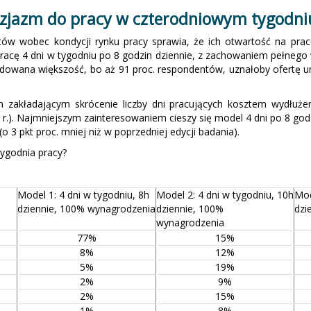
uzjazm do pracy w czterodniowym tygodni
stów wobec kondycji rynku pracy sprawia, że ich otwartość na pra
racę 4 dni w tygodniu po 8 godzin dziennie, z zachowaniem pełneg
cydowana większość, bo aż 91 proc. respondentów, uznałoby ofertę u
 zakładającym skrócenie liczby dni pracujących kosztem wydłuże
1 r.). Najmniejszym zainteresowaniem cieszy się model 4 dni po 8 g
o 3 pkt proc. mniej niż w poprzedniej edycji badania).
ygodnia pracy?
Model 1: 4 dni w tygodniu, 8h
Model 2: 4 dni w tygodniu, 10h
Mod
dziennie, 100% wynagrodzenia
dziennie, 100%
dzi
wynagrodzenia
77%
15%
8%
12%
5%
19%
2%
9%
2%
15%
1%
8%