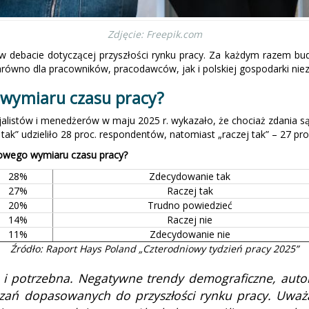
Zdjęcie: Freepik.com
 w debacie dotyczącej przyszłości rynku pracy. Za każdym razem bu
Zarówno dla pracowników, pracodawców, jak i polskiej gospodarki nie
e wymiaru czasu pracy?
listów i menedżerów w maju 2025 r. wykazało, że chociaż zdania są
k” udzieliło 28 proc. respondentów, natomiast „raczej tak” – 27 pro
dowego wymiaru czasu pracy?
28%
Zdecydowanie tak
27%
Raczej tak
20%
Trudno powiedzieć
14%
Raczej nie
11%
Zdecydowanie nie
Źródło: Raport Hays Poland „Czterodniowy tydzień pracy 2025”
a i potrzebna. Negatywne trendy demograficzne, autom
ązań dopasowanych do przyszłości rynku pracy. Uważ