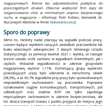
magazynowych. Rośnie też odpowiedzialne podejście do
poszczególnych działań. Obecnie większość firm dąży do
zorganizowania choć w minimalnym stopniu bezpiecznego
ruchu w magazynie
– informuje Piotr Kotlarz, Kierownik ds.
Kluczowych Klientów w firmie
MalowanieLinii.pl
.
Sporo do poprawy
Mimo to, niestety nadal zdarzają się wypadki podczas pracy,
czasem będące wynikiem rażących zaniedbań pracowników lub
braku właściwych zabezpieczeń. Z danych Głównego Urzędu
Statystycznego za pierwszy kwartał 2021 r. wynika, że nastąpił
wzrost udziału osób zarówno w wypadkach śmiertelnych, jak i
ciężkich. Wskaźnik wypadkowości w zakresie gospodarki
magazynowej wyniósł 1,11%. Dominującą grupą wydarzeń
powodujących urazy było uderzenie w nieruchomy obiekt
(38,0%), a aż 60,7% wypadków przy pracy było spowodowanych
nieprawidłowym zachowaniem się pracownika. Poprawne
oznakowanie ciągów komunikacyjnych, transportowych, pól
odkładczych oraz znaków BHP nie tylko zapobiega
niepożądanym zachowaniom w zakresie bezpieczeństwa, ale
też skraca transport towaru z punktu przyjęcia do miejsca jego