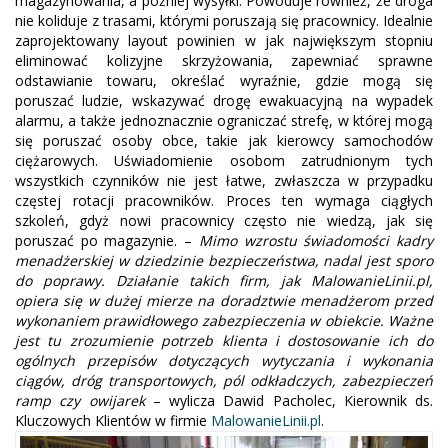
magazynowania, a później wysyłki. Powoduje również, że droga
nie koliduje z trasami, którymi poruszają się pracownicy. Idealnie
zaprojektowany layout powinien w jak największym stopniu
eliminować kolizyjne skrzyżowania, zapewniać sprawne
odstawianie towaru, określać wyraźnie, gdzie mogą się
poruszać ludzie, wskazywać drogę ewakuacyjną na wypadek
alarmu, a także jednoznacznie ograniczać strefę, w której mogą
się poruszać osoby obce, takie jak kierowcy samochodów
ciężarowych. Uświadomienie osobom zatrudnionym tych
wszystkich czynników nie jest łatwe, zwłaszcza w przypadku
częstej rotacji pracowników. Proces ten wymaga ciągłych
szkoleń, gdyż nowi pracownicy często nie wiedzą, jak się
poruszać po magazynie. –
Mimo wzrostu świadomości kadry
menadżerskiej w dziedzinie bezpieczeństwa, nadal jest sporo
do poprawy. Działanie takich firm, jak MalowanieLinii.pl,
opiera się w dużej mierze na doradztwie menadżerom przed
wykonaniem prawidłowego zabezpieczenia w obiekcie. Ważne
jest tu zrozumienie potrzeb klienta i dostosowanie ich do
ogólnych przepisów dotyczących wytyczania i wykonania
ciągów, dróg transportowych, pól odkładczych, zabezpieczeń
ramp czy owijarek
– wylicza Dawid Pacholec, Kierownik ds.
Kluczowych Klientów w firmie
MalowanieLinii.pl
.