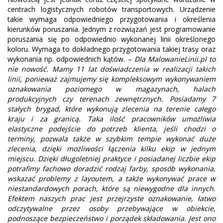
centrach logistycznych robotów transportowych. Urządzenie
takie wymaga odpowiedniego przygotowania i określenia
kierunków poruszania. Jednym z rozwiązań jest programowanie
poruszania się po odpowiednio wykonanej linii określonego
koloru. Wymaga to dokładnego przygotowania takiej trasy oraz
wykonania np. odpowiednich kątów. –
Dla MalowanieLinii.pl to
nie nowość. Mamy 11 lat doświadczenia w realizacji takich
linii, ponieważ zajmujemy się kompleksowym wykonywaniem
oznakowania poziomego w magazynach, halach
produkcyjnych czy terenach zewnętrznych. Posiadamy 7
stałych brygad, które wykonują zlecenia na terenie całego
kraju i za granicą. Taka ilość pracowników umożliwia
elastyczne podejście do potrzeb klienta, jeśli chodzi o
terminy, pozwala także w szybkim tempie wykonać duże
zlecenia, dzięki możliwości łączenia kilku ekip w jednym
miejscu. Dzięki długoletniej praktyce i posiadanej liczbie ekip
potrafimy fachowo doradzić rodzaj farby, sposób wykonania,
wskazać problemy z layoutem, a także wykonywać prace w
niestandardowych porach, które są niewygodne dla innych.
Efektem naszych prac jest przejrzyste oznakowanie, łatwo
odczytywalne przez osoby przebywające w obiekcie,
podnoszące bezpieczeństwo i porządek składowania. Jest ono