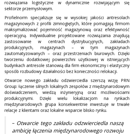
rozwiązania logistyczne w dynamicznie rozwijającym się
sektorze przemysłowym.
Profielnorm specjalizuje się w wysokiej jakości antresolach
magazynowych z profili zimnogiętych, które pomagają firmom
maksymalizować pojemność magazynową oraz efektywność
operacyjną. Indywidualnie projektowane rozwiązania znajdują
zastosowanie w centrach dystrybucyjnych, zakładach
produkcyjnych, magazynach – w tym magazynach
zautomatyzowanych – oraz przestrzeniach biurowych. Dzięki
tworzeniu dodatkowej powierzchni użytkowej w istniejących
budynkach antresole stanowią dla firm ekonomiczny i elastyczny
sposób rozbudowy działalności bez konieczności relokacji.
Otwarcie nowego zakładu odzwierciedla szerszą wizję PRN
Group: łączenie silnych lokalnych zespołów z międzynarodowym
doświadczeniem, wiedzą inżynieryjną oraz możliwościami
produkcyjnymi. Dzięki wielu lokalizacjom na rynkach
międzynarodowych grupa konsekwentnie inwestuje w trwałe
relacje z klientami oraz lokalne wsparcie blisko rynku.
–
Otwarcie tego zakładu odzwierciedla naszą
ambicję łączenia międzynarodowego rozwoju