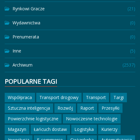
Rynkowi Gracze
(21)
Wydawnictwa
(0)
Prenumerata
(0)
Inne
(5)
Archiwum
(2537)
POPULARNE TAGI
Współpraca
Transport drogowy
Transport
Targi
Sztuczna inteligencja
Rozwój
Raport
Przesyłki
Powierzchnie logistyczne
Nowoczesne technologie
Magazyn
Łańcuch dostaw
Logistyka
Kurierzy
Inwestycja
E-commerce
Ciężarówka
Automatyzacja