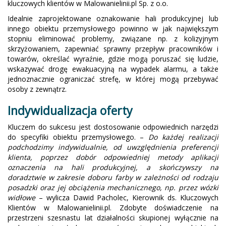
kluczowych klientów w Malowanielinii.pl Sp. z o.o.
Idealnie zaprojektowane oznakowanie hali produkcyjnej lub
innego obiektu przemysłowego powinno w jak największym
stopniu eliminować problemy, związane np. z kolizyjnym
skrzyżowaniem, zapewniać sprawny przepływ pracowników i
towarów, określać wyraźnie, gdzie mogą poruszać się ludzie,
wskazywać drogę ewakuacyjną na wypadek alarmu, a także
jednoznacznie ograniczać strefę, w której mogą przebywać
osoby z zewnątrz.
Indywidualizacja oferty
Kluczem do sukcesu jest dostosowanie odpowiednich narzędzi
do specyfiki obiektu przemysłowego. –
Do każdej realizacji
podchodzimy indywidualnie, od uwzględnienia preferencji
klienta, poprzez dobór odpowiedniej metody aplikacji
oznaczenia na hali produkcyjnej, a skończywszy na
doradztwie w zakresie doboru farby w zależności od rodzaju
posadzki oraz jej obciążenia mechanicznego, np. przez wózki
widłowe
– wylicza Dawid Pacholec, Kierownik ds. Kluczowych
Klientów w Malowanielinii.pl. Zdobyte doświadczenie na
przestrzeni szesnastu lat działalności skupionej wyłącznie na