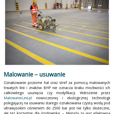
Malowanie – usuwanie
Oznakowanie poziome hal oraz stref za pomocą malowanych
trwałych linii i znaków BHP nie oznacza braku możliwości ich
całkowitego usunięcia czy modyfikacji. Wdrożenie przez
MalowanieLinii.pl
nowoczesnej i ekologicznej technologii
polegającej na usuwaniu starego oznakowania czystą wodą pod
ultrawysokim ciśnieniem do 2500 bar jest nie tylko skuteczne,
ale też korzystne dla środowiska. –
Metoda ta jest efektywna