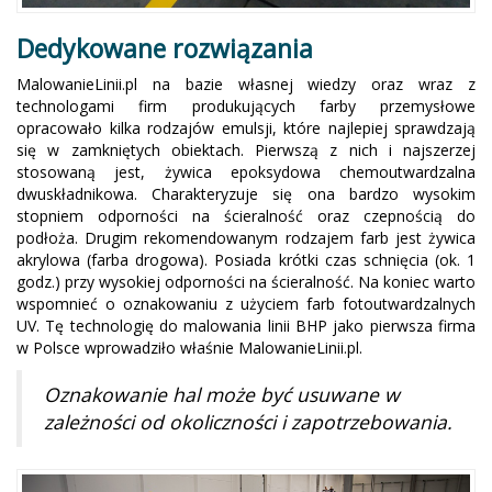
Dedykowane rozwiązania
MalowanieLinii.pl na bazie własnej wiedzy oraz wraz z
technologami firm produkujących farby przemysłowe
opracowało kilka rodzajów emulsji, które najlepiej sprawdzają
się w zamkniętych obiektach. Pierwszą z nich i najszerzej
stosowaną jest, żywica epoksydowa chemoutwardzalna
dwuskładnikowa. Charakteryzuje się ona bardzo wysokim
stopniem odporności na ścieralność oraz czepnością do
podłoża. Drugim rekomendowanym rodzajem farb jest żywica
akrylowa (farba drogowa). Posiada krótki czas schnięcia (ok. 1
godz.) przy wysokiej odporności na ścieralność. Na koniec warto
wspomnieć o oznakowaniu z użyciem farb fotoutwardzalnych
UV. Tę technologię do malowania linii BHP jako pierwsza firma
w Polsce wprowadziło właśnie MalowanieLinii.pl.
Oznakowanie hal może być usuwane w
zależności od okoliczności i zapotrzebowania.