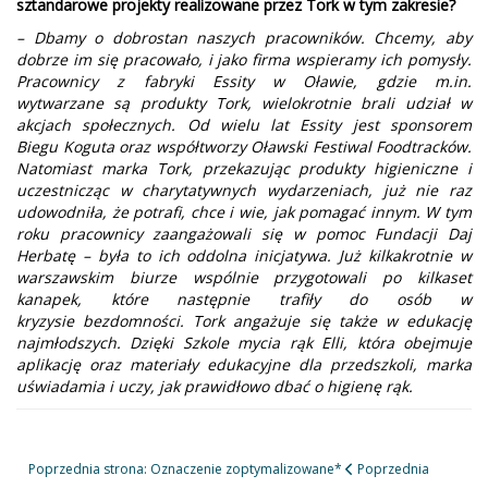
sztandarowe projekty realizowane przez Tork w tym zakresie?
– Dbamy o dobrostan naszych pracowników. Chcemy, aby
dobrze im się pracowało, i jako firma wspieramy ich pomysły.
Pracownicy z fabryki Essity w Oławie, gdzie m.in.
wytwarzane są produkty Tork, wielokrotnie brali udział w
akcjach społecznych. Od wielu lat Essity jest sponsorem
Biegu Koguta oraz współtworzy Oławski Festiwal Foodtracków.
Natomiast marka Tork, przekazując produkty higieniczne i
uczestnicząc w charytatywnych wydarzeniach, już nie raz
udowodniła, że potrafi, chce i wie, jak pomagać innym. W tym
roku pracownicy zaangażowali się w pomoc Fundacji Daj
Herbatę – była to ich oddolna inicjatywa. Już kilkakrotnie w
warszawskim biurze wspólnie przygotowali po kilkaset
kanapek, które następnie trafiły do osób w
kryzysie bezdomności. Tork angażuje się także w edukację
najmłodszych. Dzięki Szkole mycia rąk Elli, która obejmuje
aplikację oraz materiały edukacyjne dla przedszkoli, marka
uświadamia i uczy, jak prawidłowo dbać o higienę rąk.
Poprzednia strona: Oznaczenie zoptymalizowane*
Poprzednia