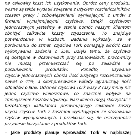
na całkowity koszt ich użytkowania. Oprócz ceny produktu,
ważne są także wydatki związane z użyciem rozcieńczalników,
czasem pracy i zobowiązaniami wynikającymi z umów z
firmami wynajmującymi czyściwa. Dzięki czyściwom
jednorazowym jesteśmy w stanie pomóc naszym klientom
obniżyć całkowite koszty czyszczenia. To znajduje
potwierdzenie w liczbach. Badania wykazały, że w
porównaniu do szmat, czyściwa Tork pomagają skrócić czas
wykonywania zadania o 35%. Dzięki temu, że czyściwa
są dostępne w dozownikach przy stanowiskach, pracownicy
nie muszą przemieszczać się po zakładzie w
poszukiwaniu produktów. Ponadto, używanie
czyściw jednorazowych obniża ilość zużytego rozcieńczalnika
nawet o 41%, a skompresowane wkłady ograniczają ilość
odpadów o 80%. Odcinek czyściwa Tork waży 8 razy mniej niż
jedno czyściwo wielorazowe, co znacznie wpływa na
zmniejszenie kosztów utylizacji. Nasi klienci mogą skorzystać z
bezpłatnego kalkulatora porównującego całkowite koszty
użycia czyściw Tork z kosztami wynikającymi ze stosowania
czyściw wynajmowanych. I przekonać się, ile oszczędności
przyniesie korzystanie z produktów Tork.
– Jakie produkty planuje wprowadzić Tork w najbliższej