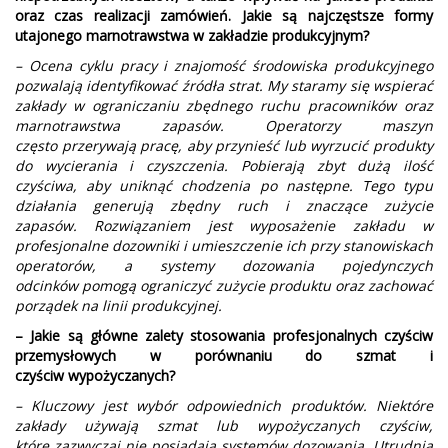
oraz czas realizacji zamówień. Jakie są najczęstsze formy
utajonego marnotrawstwa w zakładzie produkcyjnym?
– Ocena cyklu pracy i znajomość środowiska produkcyjnego
pozwalają identyfikować źródła strat. My staramy się wspierać
zakłady w ograniczaniu zbędnego ruchu pracowników oraz
marnotrawstwa zapasów. Operatorzy maszyn
często przerywają pracę, aby przynieść lub wyrzucić produkty
do wycierania i czyszczenia. Pobierają zbyt dużą ilość
czyściwa, aby uniknąć chodzenia po następne. Tego typu
działania generują zbędny ruch i znaczące zużycie
zapasów. Rozwiązaniem jest wyposażenie zakładu w
profesjonalne dozowniki i umieszczenie ich przy stanowiskach
operatorów, a systemy dozowania pojedynczych
odcinków pomogą ograniczyć zużycie produktu oraz zachować
porządek na linii produkcyjnej.
– Jakie są główne zalety stosowania profesjonalnych czyściw
przemysłowych w porównaniu do szmat i
czyściw wypożyczanych?
– Kluczowy jest wybór odpowiednich produktów. Niektóre
zakłady używają szmat lub wypożyczanych czyściw,
które zazwyczaj nie posiadają systemów dozowania. Utrudnia