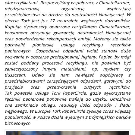
ekocertyfikatami. Rozpoczęliśmy współpracę z ClimatePartner,
międzynarodową organizacją wspierającą
przedsiębiorstwa na drodze do neutralności klimatycznej. W
ofercie Tork jest już 27 neutralnie węglowych dozowników.
Kupując dyspensery opatrzone certyfikatem ClimatePartner,
konsument otrzymuje gwarancję neutralności klimatycznej
oraz potwierdzenie rekompensacji emisji. Możemy się także
pochwalić pionierską usługą recyklingu ręczników
papierowych. Gospodarka odpadami wciąż stanowi duże
wyzwanie w obszarze profesjonalnej higieny. Papier, by mógł
zostać poddany procesowi recyklingu, nie powinien być
zanieczyszczony innymi materiałami, np. mydłem czy
tłuszczem. Udało się nam nawiązać współpracę z
przedsiębiorstwami zarządzającymi odpadami, gotowymi do
przyjęcia oraz przetworzenia zużytych ręczników.
Tak powstała usługa Tork PaperCircle, gdzie wykorzystane
ręczniki papierowe ponownie trafiają do użytku. Umożliwia
ona zamknięcie obiegu, redukcję ilości odpadów i śladu
węglowego. W Europie Tork PaperCircle zyskuje coraz większą
popularność, w Polsce działa w jednym z trójmiejskich parków
biznesowych.