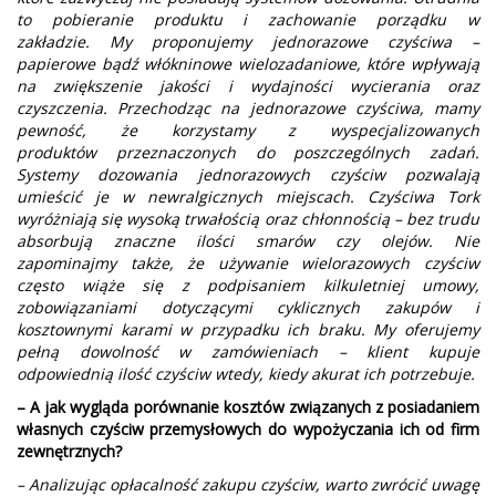
to pobieranie produktu i zachowanie porządku w
zakładzie. My proponujemy jednorazowe czyściwa –
papierowe bądź włókninowe wielozadaniowe, które wpływają
na zwiększenie jakości i wydajności wycierania oraz
czyszczenia. Przechodząc na jednorazowe czyściwa, mamy
pewność, że korzystamy z wyspecjalizowanych
produktów przeznaczonych do poszczególnych zadań.
Systemy dozowania jednorazowych czyściw pozwalają
umieścić je w newralgicznych miejscach. Czyściwa Tork
wyróżniają się wysoką trwałością oraz chłonnością – bez trudu
absorbują znaczne ilości smarów czy olejów. Nie
zapominajmy także, że używanie wielorazowych czyściw
często wiąże się z podpisaniem kilkuletniej umowy,
zobowiązaniami dotyczącymi cyklicznych zakupów i
kosztownymi karami w przypadku ich braku. My oferujemy
pełną dowolność w zamówieniach – klient kupuje
odpowiednią ilość czyściw wtedy, kiedy akurat ich potrzebuje.
– A jak wygląda porównanie kosztów związanych z posiadaniem
własnych czyściw przemysłowych do wypożyczania ich od firm
zewnętrznych?
– Analizując opłacalność zakupu czyściw, warto zwrócić uwagę