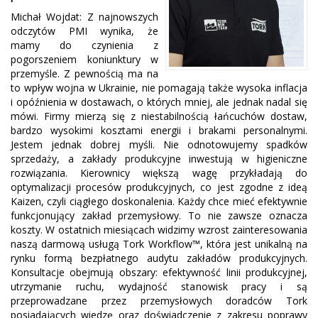
Michał Wojdat: Z najnowszych
odczytów PMI wynika, że
mamy do czynienia z
pogorszeniem koniunktury w
przemyśle. Z pewnością ma na
to wpływ wojna w Ukrainie, nie pomagają także wysoka inflacja
i opóźnienia w dostawach, o których mniej, ale jednak nadal się
mówi. Firmy mierzą się z niestabilnością łańcuchów dostaw,
bardzo wysokimi kosztami energii i brakami personalnymi.
Jestem jednak dobrej myśli. Nie odnotowujemy spadków
sprzedaży, a zakłady produkcyjne inwestują w higieniczne
rozwiązania. Kierownicy większą wagę przykładają do
optymalizacji procesów produkcyjnych, co jest zgodne z ideą
Kaizen, czyli ciągłego doskonalenia. Każdy chce mieć efektywnie
funkcjonujący zakład przemysłowy. To nie zawsze oznacza
koszty. W ostatnich miesiącach widzimy wzrost zainteresowania
naszą darmową usługą Tork Workflow™, która jest unikalną na
rynku formą bezpłatnego audytu zakładów produkcyjnych.
Konsultacje obejmują obszary: efektywność linii produkcyjnej,
utrzymanie ruchu, wydajność stanowisk pracy i są
przeprowadzane przez przemysłowych doradców Tork
posiadających wiedzę oraz doświadczenie z zakresu poprawy