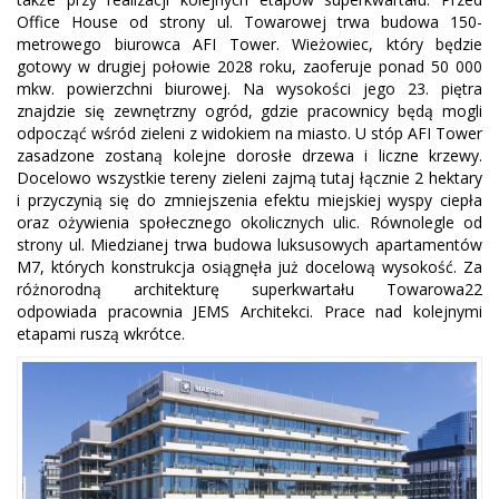
Office House od strony ul. Towarowej trwa budowa 150-
metrowego biurowca AFI Tower. Wieżowiec, który będzie
gotowy w drugiej połowie 2028 roku, zaoferuje ponad 50 000
mkw. powierzchni biurowej. Na wysokości jego 23. piętra
znajdzie się zewnętrzny ogród, gdzie pracownicy będą mogli
odpocząć wśród zieleni z widokiem na miasto. U stóp AFI Tower
zasadzone zostaną kolejne dorosłe drzewa i liczne krzewy.
Docelowo wszystkie tereny zieleni zajmą tutaj łącznie 2 hektary
i przyczynią się do zmniejszenia efektu miejskiej wyspy ciepła
oraz ożywienia społecznego okolicznych ulic. Równolegle od
strony ul. Miedzianej trwa budowa luksusowych apartamentów
M7, których konstrukcja osiągnęła już docelową wysokość. Za
różnorodną architekturę superkwartału Towarowa22
odpowiada pracownia JEMS Architekci. Prace nad kolejnymi
etapami ruszą wkrótce.