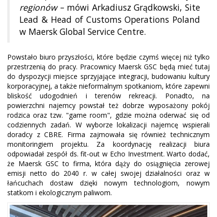
regionów
– mówi Arkadiusz Grądkowski, Site
Lead & Head of Customs Operations Poland
w Maersk Global Service Centre.
Powstało biuro przyszłości, które będzie czymś więcej niż tylko
przestrzenią do pracy. Pracownicy Maersk GSC będą mieć tutaj
do dyspozycji miejsce sprzyjające integracji, budowaniu kultury
korporacyjnej, a także nieformalnym spotkaniom, które zapewni
bliskość udogodnień i terenów rekreacji. Ponadto, na
powierzchni najemcy powstał też dobrze wyposażony pokój
rodzica oraz tzw. "game room", gdzie można oderwać się od
codziennych zadań. W wyborze lokalizacji najemcę wspierali
doradcy z CBRE. Firma zajmowała się również technicznym
monitoringiem projektu. Za koordynację realizacji biura
odpowiadał zespół ds. fit-out w Echo Investment. Warto dodać,
że Maersk GSC to firma, która dąży do osiągnięcia zerowej
emisji netto do 2040 r. w całej swojej działalności oraz w
łańcuchach dostaw dzięki nowym technologiom, nowym
statkom i ekologicznym paliwom.