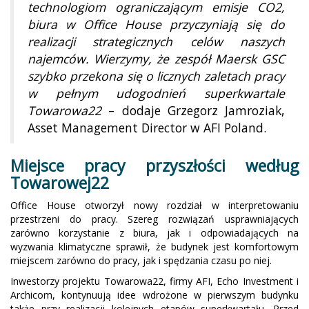
technologiom ograniczającym emisje CO2,
biura w Office House przyczyniają się do
realizacji strategicznych celów naszych
najemców. Wierzymy, że zespół Maersk GSC
szybko przekona się o licznych zaletach pracy
w pełnym udogodnień superkwartale
Towarowa22
– dodaje Grzegorz Jamroziak,
Asset Management Director w AFI Poland.
Miejsce pracy przyszłości według
Towarowej22
Office House otworzył nowy rozdział w interpretowaniu
przestrzeni do pracy. Szereg rozwiązań usprawniających
zarówno korzystanie z biura, jak i odpowiadających na
wyzwania klimatyczne sprawił, że budynek jest komfortowym
miejscem zarówno do pracy, jak i spędzania czasu po niej.
Inwestorzy projektu Towarowa22, firmy AFI, Echo Investment i
Archicom, kontynuują idee wdrożone w pierwszym budynku
także przy realizacji kolejnych etapów superkwartału. Przed