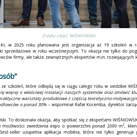
Źródło zdjęć: WIŚNIOWSKI
KI, w 2025 roku planowana jest organizacja aż 19 szkoleń w ra
iki sprzedażowe w roku wcześniejszym. To okazja nie tylko do pog
owców firmy, ale także zewnętrznych ekspertów m.in. rozwijających
osób”
a ze szkoleń, które odbędą się w ciągu całego roku w siedzibie W
ę więcej o właściwej instalacji naszych systemów oraz omówić klu
aktyczne warsztaty produktowe z częścią teoretyczno-motywacy
handlowców o ponad 30%
– wspominał Rafał Kocemba, dyrektor zarzą
olski. To doskonała okazja, aby spotkać się z ekspertami WIŚNIOWSK
2
ęki możliwości zwiedzenia expo o powierzchni ponad 2000 m
, kli
st-seller uzupełnia aplikacja mobilna, która nie tylko generuje 