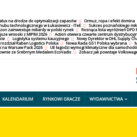
calux na drodze do optymalizacji zapasów
Ormuz, ropa i efekt domina
hubu technologicznego w Łukasiewicz - ITeE
Sukces poznańskiego mi
on zainwestuje miliardy w polski rynek
Rosnąca lista wyróżnień DPD 
jsze wnioski z MIPIM 2026
Action otwiera czwarte centrum dystrybucyj
cie
Logistyka systemu kaucyjnego
Nowy Dyrektor w DHL Supply Ch
 rozdział Raben Logistics Polska
Nowa Rada GS1 Polska wybrana
M
i na Warsaw Pack 2026
UE łagodzi wymogi klimatyczne dla samochod
nownie ze Srebrnym Medalem EcoVadis
Zobacz jak powstaje Volkswage
KALENDARIUM
RYNKOWI GRACZE
WYDAWNICTWA