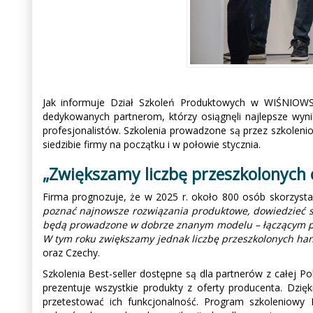
Jak informuje Dział Szkoleń Produktowych w WIŚNIOWS
dedykowanych partnerom, którzy osiągnęli najlepsze wyn
profesjonalistów. Szkolenia prowadzone są przez szkoleni
siedzibie firmy na początku i w połowie stycznia.
„Zwiększamy liczbę przeszkolonych 
Firma prognozuje, że w 2025 r. około 800 osób skorzyst
poznać najnowsze rozwiązania produktowe, dowiedzieć si
będą prowadzone w dobrze znanym modelu – łączącym pr
W tym roku zwiększamy jednak liczbę przeszkolonych 
oraz Czechy.
Szkolenia Best-seller dostępne są dla partnerów z całej P
prezentuje wszystkie produkty z oferty producenta. Dzi
przetestować ich funkcjonalność. Program szkoleniowy Be