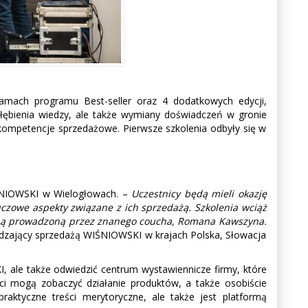
mach programu Best-seller oraz 4 dodatkowych edycji,
łębienia wiedzy, ale także wymiany doświadczeń w gronie
 kompetencje sprzedażowe. Pierwsze szkolenia odbyły się w
IŚNIOWSKI w Wielogłowach. –
Uczestnicy będą mieli okazję
czowe aspekty związane z ich sprzedażą. Szkolenia wciąż
jną prowadzoną przez znanego coucha, Romana Kawszyna.
dzający sprzedażą WIŚNIOWSKI w krajach Polska, Słowacja
I, ale także odwiedzić centrum wystawiennicze firmy, które
enci mogą zobaczyć działanie produktów, a także osobiście
praktyczne treści merytoryczne, ale także jest platformą