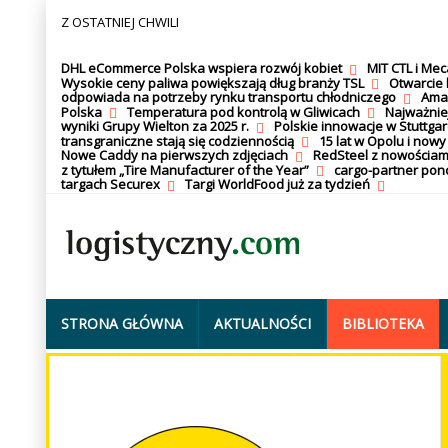
Z OSTATNIEJ CHWILI
DHL eCommerce Polska wspiera rozwój kobiet
MIT CTL i Me
Wysokie ceny paliwa powiększają dług branży TSL
Otwarcie 
odpowiada na potrzeby rynku transportu chłodniczego
Amaz
Polska
Temperatura pod kontrolą w Gliwicach
Najważnie
wyniki Grupy Wielton za 2025 r.
Polskie innowacje w Stuttgar
transgraniczne stają się codziennością
15 lat w Opolu i nowy
Nowe Caddy na pierwszych zdjęciach
RedSteel z nowościam
z tytułem „Tire Manufacturer of the Year”
cargo-partner po
targach Securex
Targi WorldFood już za tydzień
STRONA GŁÓWNA
AKTUALNOŚCI
BIBLIOTEKA