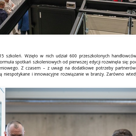
15 szkoleń. Wzięło w nich udział 600 przeszkolonych handlowcó
 formuła spotkań szkoleniowych od pierwszej edycji rozwinęła się: p
leniowego. Z czasem – z uwagi na dodatkowe potrzeby partnerów
ą niespotykane i innowacyjne rozwiązanie w branży. Zarówno wtedy,