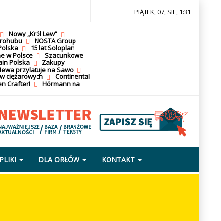
PIĄTEK, 07, SIE, 1:31
Nowy „Król Lew”
krohubu
NOSTA Group
Polska
15 lat Soloplan
ne w Polsce
Szacunkowe
ain Polska
Zakupy
ewa przylatuje na Sawo
ów ciężarowych
Continental
n Crafter!
Hörmann na
PLIKI
DLA ORŁÓW
KONTAKT