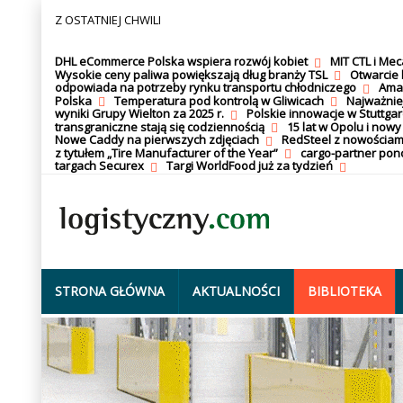
Z OSTATNIEJ CHWILI
DHL eCommerce Polska wspiera rozwój kobiet
MIT CTL i Me
Wysokie ceny paliwa powiększają dług branży TSL
Otwarcie 
odpowiada na potrzeby rynku transportu chłodniczego
Amaz
Polska
Temperatura pod kontrolą w Gliwicach
Najważnie
wyniki Grupy Wielton za 2025 r.
Polskie innowacje w Stuttgar
transgraniczne stają się codziennością
15 lat w Opolu i nowy
Nowe Caddy na pierwszych zdjęciach
RedSteel z nowościam
z tytułem „Tire Manufacturer of the Year”
cargo-partner po
targach Securex
Targi WorldFood już za tydzień
STRONA GŁÓWNA
AKTUALNOŚCI
BIBLIOTEKA