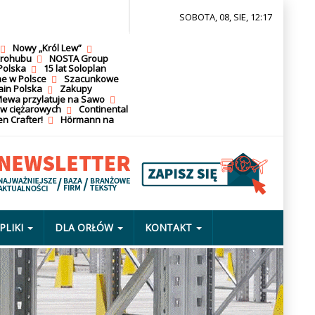
SOBOTA, 08, SIE, 12:17
Nowy „Król Lew”
krohubu
NOSTA Group
Polska
15 lat Soloplan
ne w Polsce
Szacunkowe
ain Polska
Zakupy
ewa przylatuje na Sawo
ów ciężarowych
Continental
n Crafter!
Hörmann na
PLIKI
DLA ORŁÓW
KONTAKT