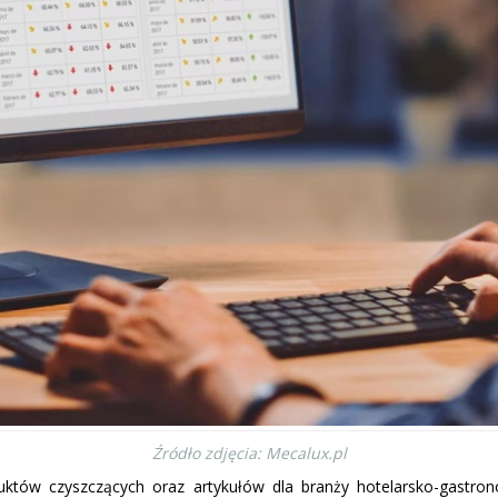
Źródło zdjęcia: Mecalux.pl
uktów czyszczących oraz artykułów dla branży hotelarsko-gast