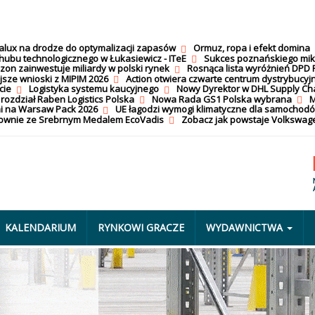
calux na drodze do optymalizacji zapasów
Ormuz, ropa i efekt domina
hubu technologicznego w Łukasiewicz - ITeE
Sukces poznańskiego mi
on zainwestuje miliardy w polski rynek
Rosnąca lista wyróżnień DPD 
jsze wnioski z MIPIM 2026
Action otwiera czwarte centrum dystrybucyj
cie
Logistyka systemu kaucyjnego
Nowy Dyrektor w DHL Supply Ch
 rozdział Raben Logistics Polska
Nowa Rada GS1 Polska wybrana
M
i na Warsaw Pack 2026
UE łagodzi wymogi klimatyczne dla samochod
nownie ze Srebrnym Medalem EcoVadis
Zobacz jak powstaje Volkswage
KALENDARIUM
RYNKOWI GRACZE
WYDAWNICTWA