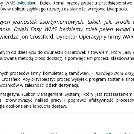
Easy WMS
Mecalux
u. Dzięki temu przedsięwzięciu przedsiębiorstwo
w w obliczu szybkiego rozwoju działalności w rejonie Liverpoolu.
ych jednostek asortymentowych, takich jak, środki c
nia. Dzięki Easy WMS będziemy mieli pełen wgląd 
wierdza Jon Crossfield, Dyrektor Operacyjny firmy WAR
ych od dziesięciu do dwunastu ciężarówek z towarem, który Easy W
owana metodą cross-docking, z pominięciem procesu składowania, 
otnych procesów firmy: kompletację zamówień. –
Każdego dnia przy
 Crossfield. Aby przyśpieszyć proces wysyłek, program zostanie z
oźników w zależności od ich destynacji.
magazynu (Labor Management System), który jest rozszerzeniem
ie, zrównoważyć nakład pracy i poprawić efektywność proces
łe doskonalenie łańcucha dostaw.