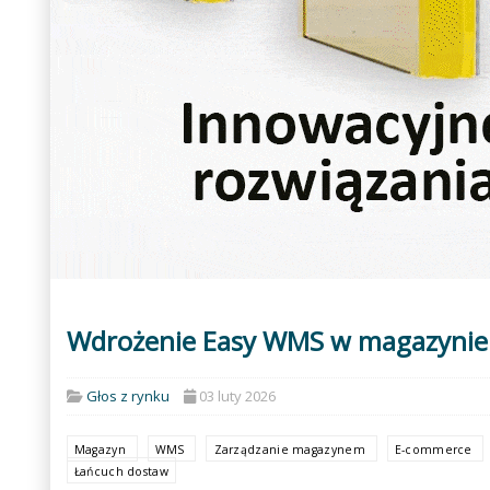
Wdrożenie Easy WMS w magazyni
Głos z rynku
03 luty 2026
Magazyn
WMS
Zarządzanie magazynem
E-commerce
Łańcuch dostaw