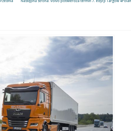
rzednia
Następna strona: Volvo potwierdza termin 7. edycji Targów 4Pola