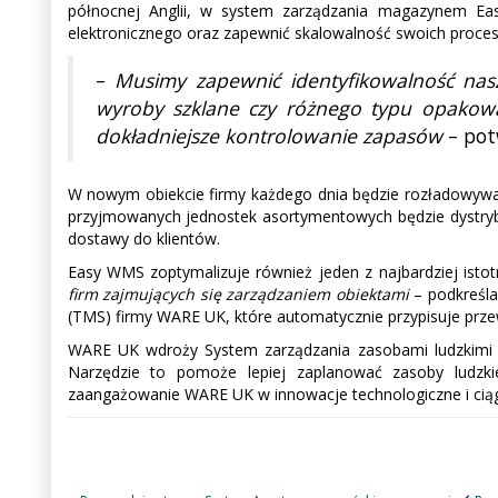
północnej Anglii, w system zarządzania magazynem 
elektronicznego oraz zapewnić skalowalność swoich procesó
–
Musimy zapewnić identyfikowalność nasz
wyroby szklane czy różnego typu opakowa
dokładniejsze kontrolowanie zapasów
– pot
W nowym obiekcie firmy każdego dnia będzie rozładowywan
przyjmowanych jednostek asortymentowych będzie dystrybu
dostawy do klientów.
Easy WMS zoptymalizuje również jeden z najbardziej ist
firm zajmujących się zarządzaniem obiektami
– podkreśla
(TMS) firmy WARE UK, które automatycznie przypisuje przew
WARE UK wdroży System zarządzania zasobami ludzkimi 
Narzędzie to pomoże lepiej zaplanować zasoby ludzk
zaangażowanie WARE UK w innowacje technologiczne i ciąg