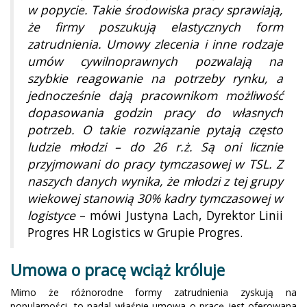
w popycie. Takie środowiska pracy sprawiają,
że firmy poszukują elastycznych form
zatrudnienia. Umowy zlecenia i inne rodzaje
umów cywilnoprawnych pozwalają na
szybkie reagowanie na potrzeby rynku, a
jednocześnie dają pracownikom możliwość
dopasowania godzin pracy do własnych
potrzeb. O takie rozwiązanie pytają często
ludzie młodzi – do 26 r.ż. Są oni licznie
przyjmowani do pracy tymczasowej w TSL. Z
naszych danych wynika, że młodzi z tej grupy
wiekowej stanowią 30% kadry tymczasowej w
logistyce
– mówi Justyna Lach, Dyrektor Linii
Progres HR Logistics w Grupie Progres.
Umowa o pracę wciąż króluje
Mimo że różnorodne formy zatrudnienia zyskują na
popularności, to nadal właśnie umowa o pracę jest oferowana