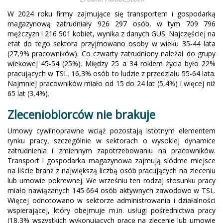
W 2024 roku firmy zajmujące się transportem i gospodarką
magazynową zatrudniały 926 297 osób, w tym 709 796
mężczyzn i 216 501 kobiet, wynika z danych GUS. Najczęściej na
etat do tego sektora przyjmowano osoby w wieku 35-44 lata
(27,9% pracowników). Co czwarty zatrudniony należał do grupy
wiekowej 45-54 (25%). Między 25 a 34 rokiem życia było 22%
pracujących w TSL. 16,3% osób to ludzie z przedziału 55-64 lata.
Najmniej pracowników miało od 15 do 24 lat (5,4%) i więcej niż
65 lat (3,4%).
Zleceniobiorców nie brakuje
Umowy cywilnoprawne wciąż pozostają istotnym elementem
rynku pracy, szczególnie w sektorach o wysokiej dynamice
zatrudnienia i zmiennym zapotrzebowaniu na pracowników.
Transport i gospodarka magazynowa zajmują siódme miejsce
na liście branż z największą liczbą osób pracujących na zleceniu
lub umowie pokrewnej. We wrześniu ten rodzaj stosunku pracy
miało nawiązanych 145 664 osób aktywnych zawodowo w TSL.
Więcej odnotowano w sektorze administrowania i działalności
wspierającej, który obejmuje m.in. usługi pośrednictwa pracy
(18,3% wszystkich wykonujących pracę na zlecenie lub umowie