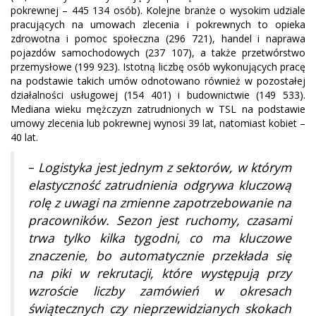
pokrewnej – 445 134 osób). Kolejne branże o wysokim udziale
pracujących na umowach zlecenia i pokrewnych to opieka
zdrowotna i pomoc społeczna (296 721), handel i naprawa
pojazdów samochodowych (237 107), a także przetwórstwo
przemysłowe (199 923). Istotną liczbę osób wykonujących pracę
na podstawie takich umów odnotowano również w pozostałej
działalności usługowej (154 401) i budownictwie (149 533).
Mediana wieku mężczyzn zatrudnionych w TSL na podstawie
umowy zlecenia lub pokrewnej wynosi 39 lat, natomiast kobiet –
40 lat.
–
Logistyka jest jednym z sektorów, w którym
elastyczność zatrudnienia odgrywa kluczową
rolę z uwagi na zmienne zapotrzebowanie na
pracowników. Sezon jest ruchomy, czasami
trwa tylko kilka tygodni, co ma kluczowe
znaczenie, bo automatycznie przekłada się
na piki w rekrutacji, które występują przy
wzroście liczby zamówień w okresach
świątecznych czy nieprzewidzianych skokach